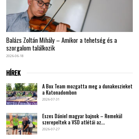
Balázs Zoltán Mihály – Amikor a tehetség és a
szorgalom találkozik
2026-06-18
HÍREK
A Box Team mozgatta meg a dunakeszieket
a Katonadombon
2026-07-31
Eszes Dániel magyar bajnok – Remekül
szerepeltek a VSD atlétái az...
2026-07-27