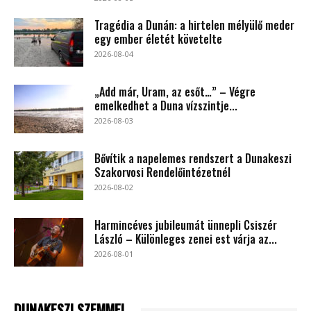
Tragédia a Dunán: a hirtelen mélyülő meder
egy ember életét követelte
2026-08-04
„Add már, Uram, az esőt…” – Végre
emelkedhet a Duna vízszintje...
2026-08-03
Bővítik a napelemes rendszert a Dunakeszi
Szakorvosi Rendelőintézetnél
2026-08-02
Harmincéves jubileumát ünnepli Csiszér
László – Különleges zenei est várja az...
2026-08-01
DUNAKESZI SZEMMEL