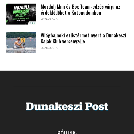
Mozdulj Mini és Box Team-edzés várja az
érdeklődőket a Katonadombon
2026-07-26
Világbajnoki ezüstérmet nyert a Dunakeszi
Kajak Klub versenyzője
2026-07-15
RÓLUNK: