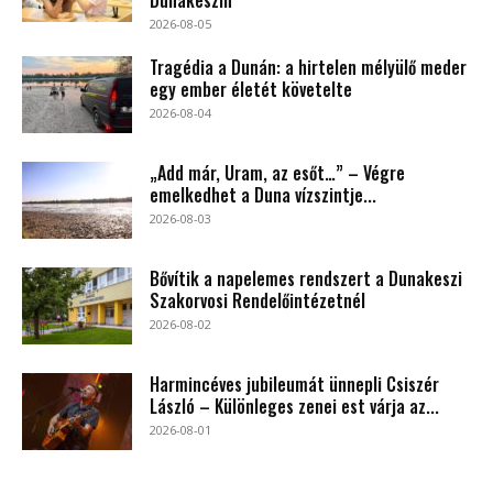
2026-08-05
Tragédia a Dunán: a hirtelen mélyülő meder
egy ember életét követelte
2026-08-04
„Add már, Uram, az esőt…” – Végre
emelkedhet a Duna vízszintje...
2026-08-03
Bővítik a napelemes rendszert a Dunakeszi
Szakorvosi Rendelőintézetnél
2026-08-02
Harmincéves jubileumát ünnepli Csiszér
László – Különleges zenei est várja az...
2026-08-01