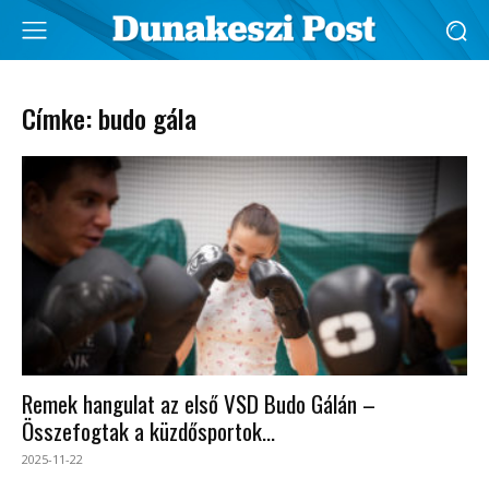
Címke: budo gála
Remek hangulat az első VSD Budo Gálán –
Összefogtak a küzdősportok...
2025-11-22