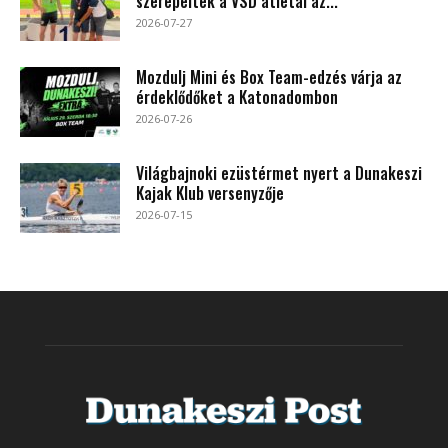
szerepeltek a VSD atlétái az...
2026-07-27
Mozdulj Mini és Box Team-edzés várja az
érdeklődőket a Katonadombon
2026-07-26
Világbajnoki ezüstérmet nyert a Dunakeszi
Kajak Klub versenyzője
2026-07-15