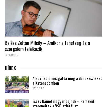
Balázs Zoltán Mihály – Amikor a tehetség és a
szorgalom találkozik
2026-06-18
HÍREK
A Box Team mozgatta meg a dunakeszieket
a Katonadombon
2026-07-31
Eszes Dániel magyar bajnok – Remekül
szerepeltek a VSD atlétái az...