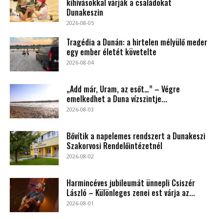
kihívásokkal várják a családokat
Dunakeszin
2026-08-05
Tragédia a Dunán: a hirtelen mélyülő meder
egy ember életét követelte
2026-08-04
„Add már, Uram, az esőt…” – Végre
emelkedhet a Duna vízszintje...
2026-08-03
Bővítik a napelemes rendszert a Dunakeszi
Szakorvosi Rendelőintézetnél
2026-08-02
Harmincéves jubileumát ünnepli Csiszér
László – Különleges zenei est várja az...
2026-08-01