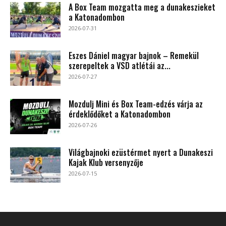
A Box Team mozgatta meg a dunakeszieket
a Katonadombon
2026-07-31
Eszes Dániel magyar bajnok – Remekül
szerepeltek a VSD atlétái az...
2026-07-27
Mozdulj Mini és Box Team-edzés várja az
érdeklődőket a Katonadombon
2026-07-26
Világbajnoki ezüstérmet nyert a Dunakeszi
Kajak Klub versenyzője
2026-07-15