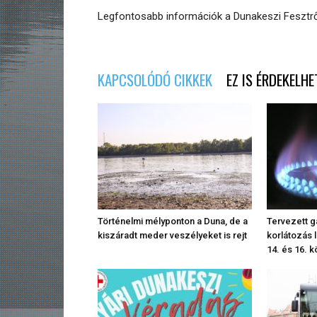
Legfontosabb információk a Dunakeszi Fesztrő
KAPCSOLÓDÓ CIKKEK
EZ IS ÉRDEKELHE
Történelmi mélyponton a Duna, de a
Tervezett g
kiszáradt meder veszélyeket is rejt
korlátozás 
14. és 16. k