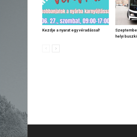
Kezdje a nyarat egy véradással!
Szeptember
helyi busz