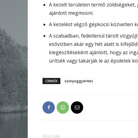
A kezelt területen termő zöldségeket,
ajánlott megmosni.
A kezelést végző gépkocsi közvetlen 
A szabadban, fedetlenül tárolt vízgy
esővízben akár egy hét alatt is kifejl
kiegészítéseként ajánlott, hogy az i
ürítsék vagy takarják le az épületek k
CÍMKÉK
szúnyoggyérítés
Előző cikk