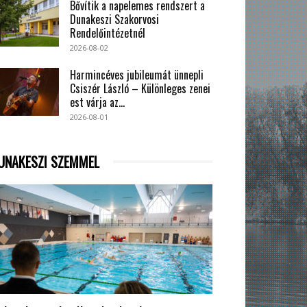
Bővítik a napelemes rendszert a
Dunakeszi Szakorvosi
Rendelőintézetnél
2026-08-02
Harmincéves jubileumát ünnepli
Csiszér László – Különleges zenei
est várja az...
2026-08-01
UNAKESZI SZEMMEL