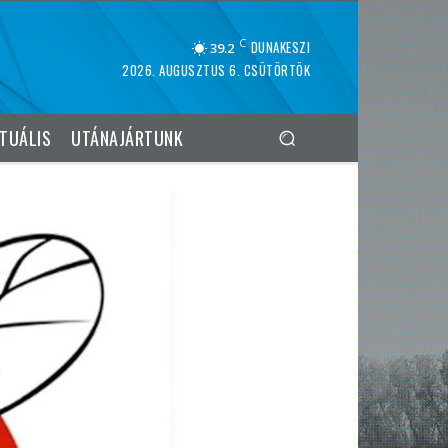
C
DUNAKESZI
39.2
2026. AUGUSZTUS 6. CSÜTÖRTÖK
TUÁLIS
UTÁNAJÁRTUNK