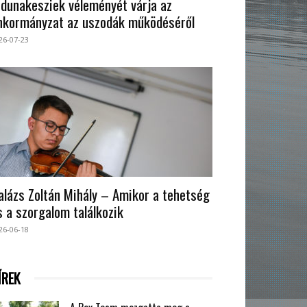
 dunakesziek véleményét várja az
nkormányzat az uszodák működéséről
26-07-23
alázs Zoltán Mihály – Amikor a tehetség
s a szorgalom találkozik
26-06-18
ÍREK