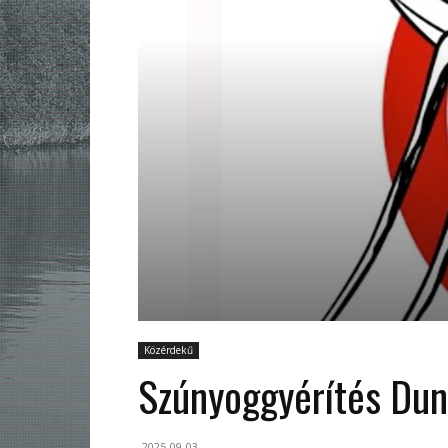
Közérdekű
Szúnyoggyérítés Dun
2025-09-03