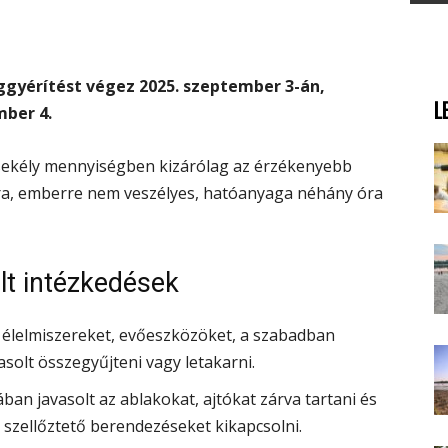
gyérítést végez 2025. szeptember 3-án,
L
mber 4.
 csekély mennyiségben kizárólag az érzékenyebb
okra, emberre nem veszélyes, hatóanyaga néhány óra
lt intézkedések
 élelmiszereket, evőeszközöket, a szabadban
asolt összegyűjteni vagy letakarni.
ában javasolt az ablakokat, ajtókat zárva tartani és
 szellőztető berendezéseket kikapcsolni.