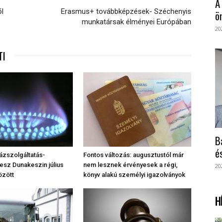
A
l
Erasmus+ továbbképzések- Széchenyis
ö
munkatársak élményei Európában
20
TI
B
é
ázszolgáltatás-
Fontos változás: augusztustól már
lesz Dunakeszin július
nem lesznek érvényesek a régi,
20
özött
könyv alakú személyi igazolványok
H