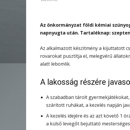
Az önkormányzat földi kémiai szúnyog
napnyugta után. Tartaléknap: szepte
Az alkalmazott készítmény a kijuttatott
rovarokat pusztítja el, melegvérű állat
alatt lebomlik.
A lakosság részére javaso
A szabadban tárolt gyermekjátékokat,
szárított ruhákat, a kezelés napján jav
A kezelés idejére és az azt követő 1 ór
a külső levegőt bejuttató mesterséges