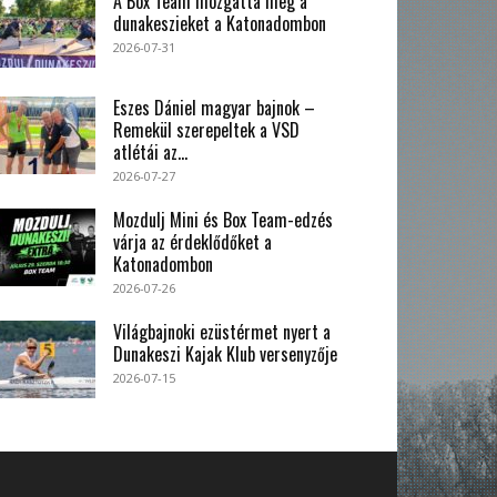
A Box Team mozgatta meg a
dunakeszieket a Katonadombon
2026-07-31
Eszes Dániel magyar bajnok –
Remekül szerepeltek a VSD
atlétái az...
2026-07-27
Mozdulj Mini és Box Team-edzés
várja az érdeklődőket a
Katonadombon
2026-07-26
Világbajnoki ezüstérmet nyert a
Dunakeszi Kajak Klub versenyzője
2026-07-15