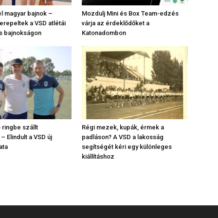
l magyar bajnok –
Mozdulj Mini és Box Team-edzés
repeltek a VSD atlétái
várja az érdeklődőket a
s bajnokságon
Katonadombon
o ringbe szállt
Régi mezek, kupák, érmek a
– Elindult a VSD új
padláson? A VSD a lakosság
ata
segítségét kéri egy különleges
kiállításhoz