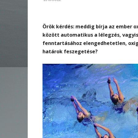
Örök kérdés: meddig bírja az ember ox
között automatikus a lélegzés, vagyis
fenntartásához elengedhetetlen, oxig
határok feszegetése?