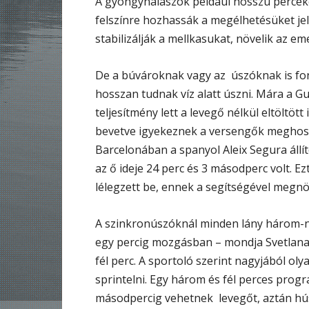
A gyöngyhalászok például hosszú perceke
felszínre hozhassák a megélhetésüket jel
stabilizálják a mellkasukat, növelik az e
De a búvároknak vagy az úszóknak is fon
hosszan tudnak víz alatt úszni. Mára a G
teljesítmény lett a levegő nélkül eltöltö
bevetve igyekeznek a versengők meghoss
Barcelonában a spanyol Aleix Segura állít
az ő ideje 24 perc és 3 másodperc volt. Ezt
lélegzett be, ennek a segítségével megnö
A szinkronúszóknál minden lány három-né
egy percig mozgásban – mondja Svetlana
fél perc. A sportoló szerint nagyjából oly
sprintelni. Egy három és fél perces prog
másodpercig vehetnek levegőt, aztán hú