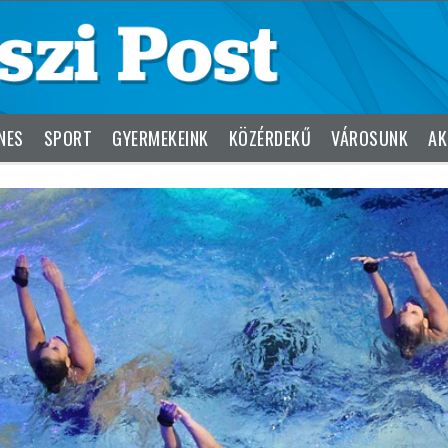
NES
SPORT
GYERMEKEINK
KÖZÉRDEKŰ
VÁROSUNK
AK