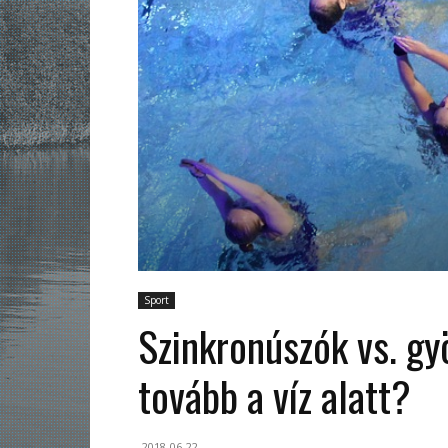
Sport
Szinkronúszók vs. gy
tovább a víz alatt?
2018-06-22