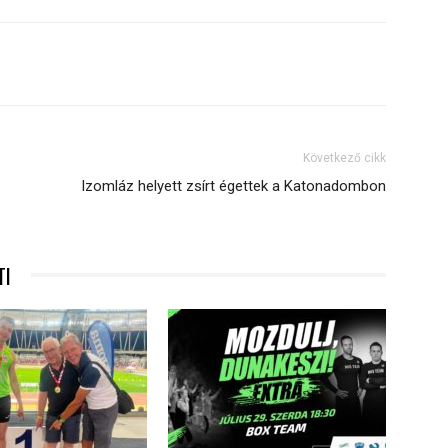
Következő cikk
Izomláz helyett zsírt égettek a Katonadombon
TI