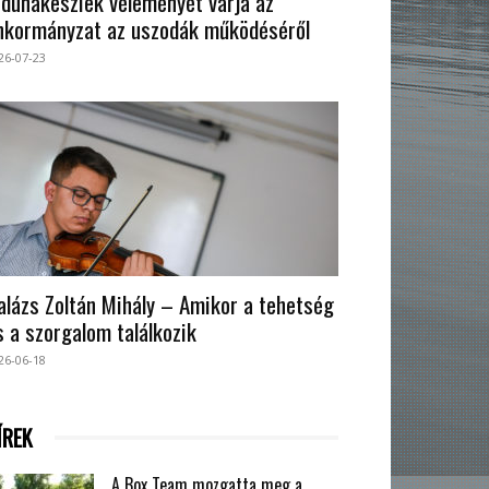
 dunakesziek véleményét várja az
nkormányzat az uszodák működéséről
26-07-23
alázs Zoltán Mihály – Amikor a tehetség
s a szorgalom találkozik
26-06-18
ÍREK
A Box Team mozgatta meg a