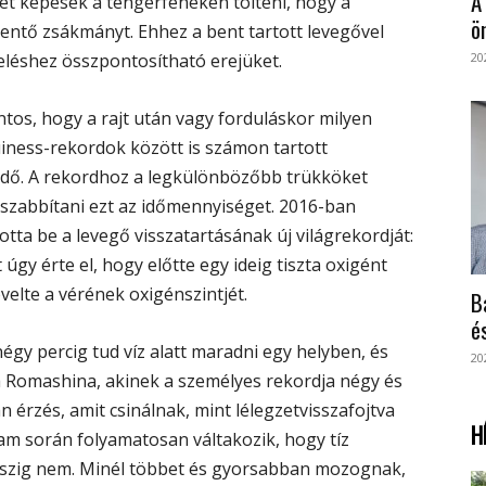
A
t képesek a tengerfenéken tölteni, hogy a
ö
entő zsákmányt. Ehhez a bent tartott levegővel
meléshez összpontosítható erejüket.
20
tos, hogy a rajt után vagy forduláskor milyen
uiness-rekordok között is számon tartott
tt idő. A rekordhoz a legkülönbözőbb trükköket
zabbítani ezt az időmennyiséget. 2016-ban
otta be a levegő visszatartásának új világrekordját:
 úgy érte el, hogy előtte egy ideig tiszta oxigént
velte a vérének oxigénszintjét.
B
é
gy percig tud víz alatt maradni egy helyben, és
20
 Romashina, akinek a személyes rekordja négy és
an érzés, amit csinálnak, mint lélegzetvisszafojtva
H
ram során folyamatosan váltakozik, hogy tíz
szig nem. Minél többet és gyorsabban mozognak,