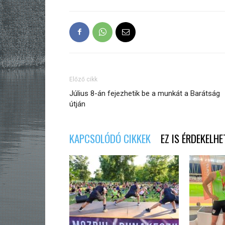
Előző cikk
Július 8-án fejezhetik be a munkát a Barátság
útján
KAPCSOLÓDÓ CIKKEK
EZ IS ÉRDEKELHE