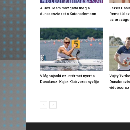
A Box Team mozgatta meg a
Eszes Dánie
dunakeszieket a Katonadombon
Remekül sze
az országo
Világbajnoki ezüstérmet nyert a
Vujity Tvrtk
Dunakeszi Kajak Klub versenyzője
Dunakeszin 
videósoroz