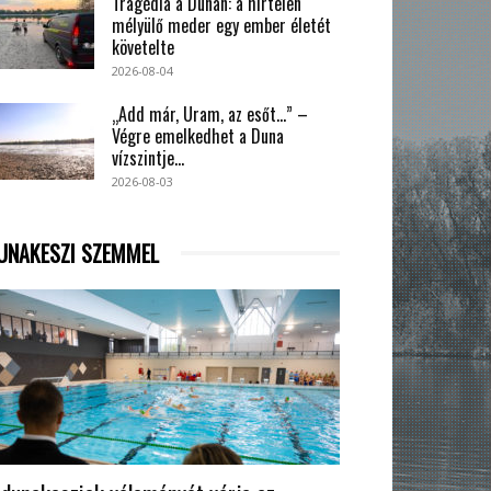
Tragédia a Dunán: a hirtelen
mélyülő meder egy ember életét
követelte
2026-08-04
„Add már, Uram, az esőt…” –
Végre emelkedhet a Duna
vízszintje...
2026-08-03
UNAKESZI SZEMMEL