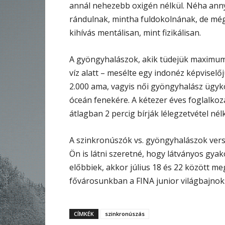
annál nehezebb oxigén nélkül. Néha anny
rándulnak, mintha fuldokolnának, de mégs
kihívás mentálisan, mint fizikálisan.
A gyöngyhalászok, akik tüdejük maximumr
víz alatt – mesélte egy indonéz képviselő
2.000 ama, vagyis női gyöngyhalász ügy
óceán fenekére. A kétezer éves foglalkoz
átlagban 2 percig bírják lélegzetvétel n
A szinkronúszók vs. gyöngyhalászok vers
Ön is látni szeretné, hogy látványos gyako
előbbiek, akkor július 18 és 22 között m
fővárosunkban a FINA junior világbajnok
CÍMKÉK
szinkronúszás