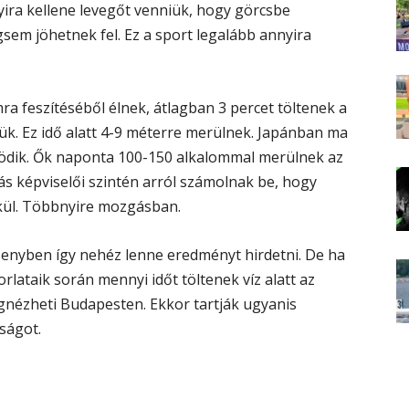
ira kellene levegőt venniük, hogy görcsbe
em jöhetnek fel. Ez a sport legalább annyira
a feszítéséből élnek, átlagban 3 percet töltenek a
jük. Ez idő alatt 4-9 méterre merülnek. Japánban ma
ködik. Ők naponta 100-150 alkalommal merülnek az
ás képviselői szintén arról számolnak be, hogy
élkül. Többnyire mozgásban.
enyben így nehéz lenne eredményt hirdetni. De ha
rlataik során mennyi időt töltenek víz alatt az
egnézheti Budapesten. Ekkor tartják ugyanis
ságot.