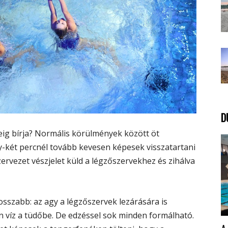
D
eig bírja? Normális körülmények között öt
-két percnél tovább kevesen képesek visszatartani
zervezet vészjelet küld a légzőszervekhez és zihálva
hosszabb: az agy a légzőszervek lezárására is
n víz a tüdőbe. De edzéssel sok minden formálható.