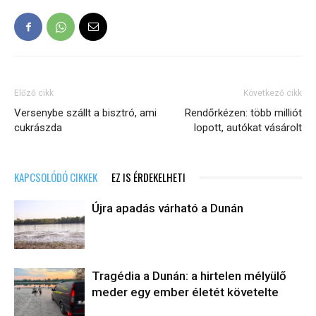
Előző cikk
Következő cikk
Versenybe szállt a bisztró, ami
Rendőrkézen: több milliót
cukrászda
lopott, autókat vásárolt
KAPCSOLÓDÓ CIKKEK
EZ IS ÉRDEKELHETI
Újra apadás várható a Dunán
Tragédia a Dunán: a hirtelen mélyülő
meder egy ember életét követelte