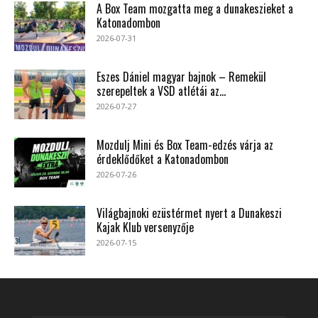
A Box Team mozgatta meg a dunakeszieket a
Katonadombon
2026-07-31
Eszes Dániel magyar bajnok – Remekül
szerepeltek a VSD atlétái az...
2026-07-27
Mozdulj Mini és Box Team-edzés várja az
érdeklődőket a Katonadombon
2026-07-26
Világbajnoki ezüstérmet nyert a Dunakeszi
Kajak Klub versenyzője
2026-07-15