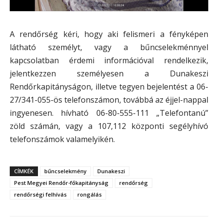
A rendőrség kéri, hogy aki felismeri a fényképen
látható személyt, vagy a bűncselekménnyel
kapcsolatban érdemi információval rendelkezik,
jelentkezzen személyesen a Dunakeszi
Rendőrkapitányságon, illetve tegyen bejelentést a 06-
27/341-055-ös telefonszámon, továbbá az éjjel-nappal
ingyenesen. hívható 06-80-555-111 „Telefontanú”
zöld számán, vagy a 107,112 központi segélyhívó
telefonszámok valamelyikén.
CÍMKÉK
bűncselekmény
Dunakeszi
Pest Megyei Rendőr-főkapitányság
rendőrség
rendőrségi felhívás
rongálás