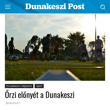
Dunakeszin népszerű
Sport
Őrzi előnyét a Dunakeszi
2018-05-07