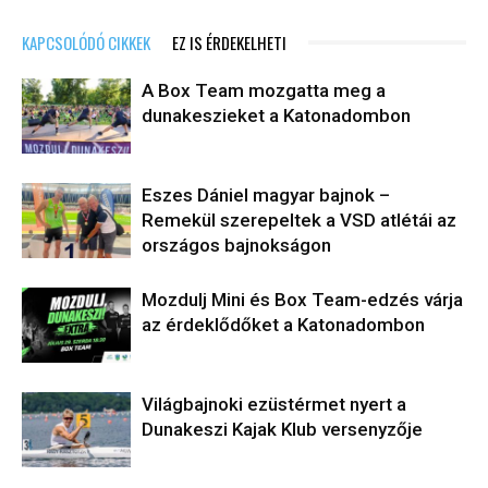
KAPCSOLÓDÓ CIKKEK
EZ IS ÉRDEKELHETI
A Box Team mozgatta meg a
dunakeszieket a Katonadombon
Eszes Dániel magyar bajnok –
Remekül szerepeltek a VSD atlétái az
országos bajnokságon
Mozdulj Mini és Box Team-edzés várja
az érdeklődőket a Katonadombon
Világbajnoki ezüstérmet nyert a
Dunakeszi Kajak Klub versenyzője