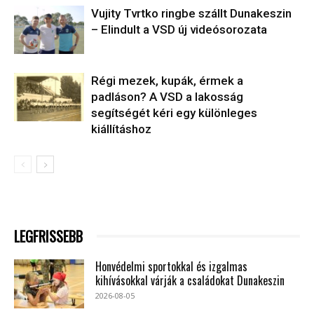
Vujity Tvrtko ringbe szállt Dunakeszin
– Elindult a VSD új videósorozata
Régi mezek, kupák, érmek a
padláson? A VSD a lakosság
segítségét kéri egy különleges
kiállításhoz
LEGFRISSEBB
Honvédelmi sportokkal és izgalmas
kihívásokkal várják a családokat Dunakeszin
2026-08-05