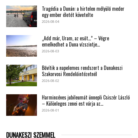
Tragédia a Dunán: a hirtelen mélyülő meder
egy ember életét követelte
2026-08-04
„Add már, Uram, az esőt…” – Végre
emelkedhet a Duna vízszintje...
2026-08-03
Bővítik a napelemes rendszert a Dunakeszi
Szakorvosi Rendelőintézetnél
2026-08-02
Harmincéves jubileumát ünnepli Csiszér László
– Különleges zenei est várja az...
2026-08-01
DUNAKESZI SZEMMEL