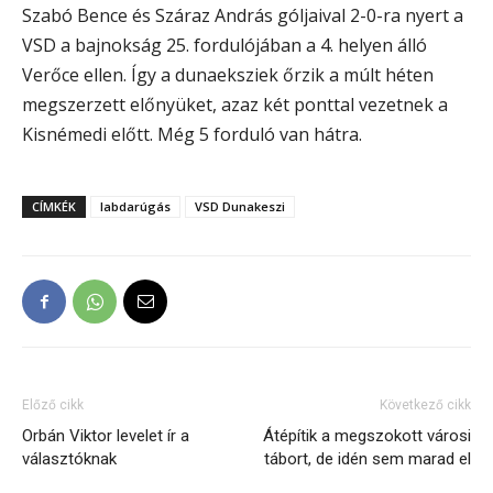
Szabó Bence és Száraz András góljaival 2-0-ra nyert a
VSD a bajnokság 25. fordulójában a 4. helyen álló
Verőce ellen. Így a dunaeksziek őrzik a múlt héten
megszerzett előnyüket, azaz két ponttal vezetnek a
Kisnémedi előtt. Még 5 forduló van hátra.
CÍMKÉK
labdarúgás
VSD Dunakeszi
Előző cikk
Következő cikk
Orbán Viktor levelet ír a
Átépítik a megszokott városi
választóknak
tábort, de idén sem marad el