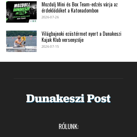
Mozdulj Mini és Box Team-edzés várja az
érdeklődőket a Katonadombon
2026-07-26
Világbajnoki ezüstérmet nyert a Dunakeszi
Kajak Klub versenyzője
2026-07-15
RÓLUNK: