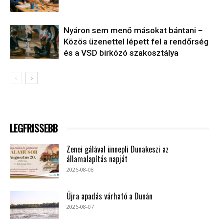
Nyáron sem menő másokat bántani –
Közös üzenettel lépett fel a rendőrség
és a VSD birkózó szakosztálya
LEGFRISSEBB
Zenei gálával ünnepli Dunakeszi az
államalapítás napját
2026-08-08
Újra apadás várható a Dunán
2026-08-07