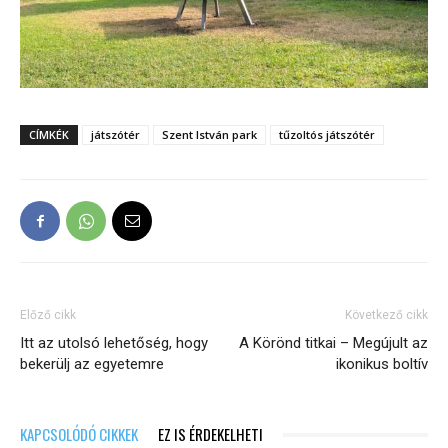
CÍMKÉK
játszótér
Szent István park
tűzoltós játszótér
Előző cikk
Következő cikk
Itt az utolsó lehetőség, hogy
A Körönd titkai – Megújult az
bekerülj az egyetemre
ikonikus boltív
KAPCSOLÓDÓ CIKKEK
EZ IS ÉRDEKELHETI