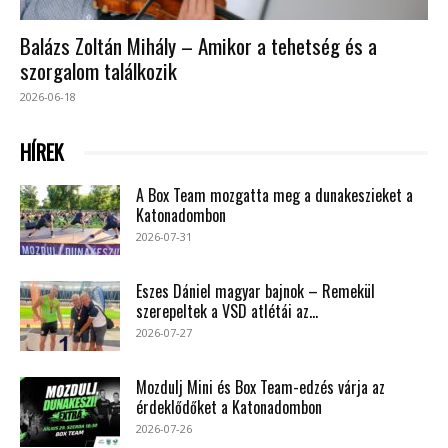
Balázs Zoltán Mihály – Amikor a tehetség és a
szorgalom találkozik
2026-06-18
HÍREK
A Box Team mozgatta meg a dunakeszieket a
Katonadombon
2026-07-31
Eszes Dániel magyar bajnok – Remekül
szerepeltek a VSD atlétái az...
2026-07-27
Mozdulj Mini és Box Team-edzés várja az
érdeklődőket a Katonadombon
2026-07-26