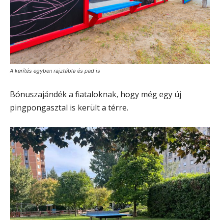
A kerítés egyben rajztábla és pad is
Bónuszajándék a fiataloknak, hogy még egy új
pingpongasztal is került a térre.