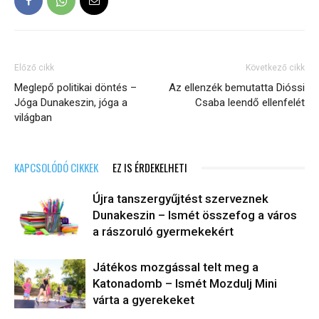
Előző cikk
Következő cikk
Meglepő politikai döntés –
Az ellenzék bemutatta Dióssi
Jóga Dunakeszin, jóga a
Csaba leendő ellenfelét
világban
KAPCSOLÓDÓ CIKKEK
EZ IS ÉRDEKELHETI
Újra tanszergyűjtést szerveznek
Dunakeszin – Ismét összefog a város
a rászoruló gyermekekért
Játékos mozgással telt meg a
Katonadomb – Ismét Mozdulj Mini
várta a gyerekeket