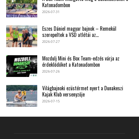
Katonadombon
2026-07-31
Eszes Dániel magyar bajnok – Remekül
szerepeltek a VSD atlétái az...
2026-07-27
Mozdulj Mini és Box Team-edzés várja az
érdeklődőket a Katonadombon
2026-07-26
Világbajnoki ezüstérmet nyert a Dunakeszi
Kajak Klub versenyzője
2026-07-15