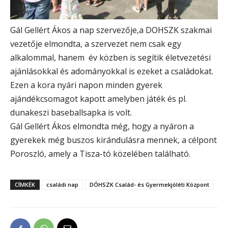
Gál Gellért Ákos a nap szervezője,a DOHSZK szakmai
vezetője elmondta, a szervezet nem csak egy
alkalommal, hanem év közben is segítik életvezetési
ajánlásokkal és adományokkal is ezeket a családokat.
Ezen a kora nyári napon minden gyerek
ajándékcsomagot kapott amelyben játék és pl.
dunakeszi baseballsapka is volt.
Gál Gellért Ákos elmondta még, hogy a nyáron a
gyerekek még buszos kirándulásra mennek, a célpont
Poroszló, amely a Tisza-tó közelében található.
CÍMKÉK
családi nap
DÓHSZK Család- és Gyermekjóléti Központ