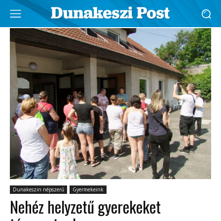
Dunakeszin népszerű
Gyermekeink
Nehéz helyzetű gyerekeket