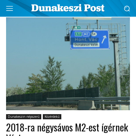
Dunakeszin népszerű
Közérdekű
2018-ra négysávos M2-est ígérnek