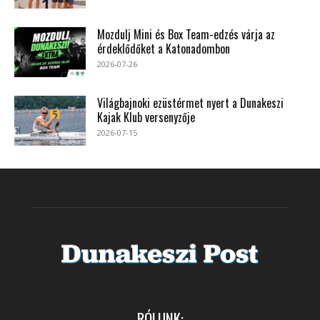
Mozdulj Mini és Box Team-edzés várja az
érdeklődőket a Katonadombon
2026-07-26
Világbajnoki ezüstérmet nyert a Dunakeszi
Kajak Klub versenyzője
2026-07-15
RÓLUNK: