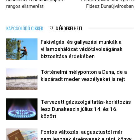
rangos elismerést
Fidesz Dunaújvárosban
KAPCSOLÓDÓ CIKKEK
EZ IS ÉRDEKELHETI
Fakivágási és gallyazási munkák a
villamoshálózat védőtávolságának
biztosítása érdekében
Történelmi mélyponton a Duna, de a
kiszáradt meder veszélyeket is rejt
Tervezett gázszolgáltatás-korlátozás
lesz Dunakeszin július 14. és 16.
között
Fontos változás: augusztustól már
nem lesznek érvényesek a régi, könyv