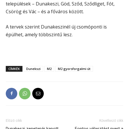
települések – Dunakeszi, Göd, Sződ, Sződliget, Fót,
Csörög és Vác – és a főváros között.
A tervek szerint Dunakeszinél új csomóponti is
épülhet, amely többszintű lesz.
CÍMKÉK
Dunekszi
M2
M2 gyorsforgalmi út
Előző cikk
Következő cikk
Dunakeszi zenetanár kapott
Fontos választást nyert a