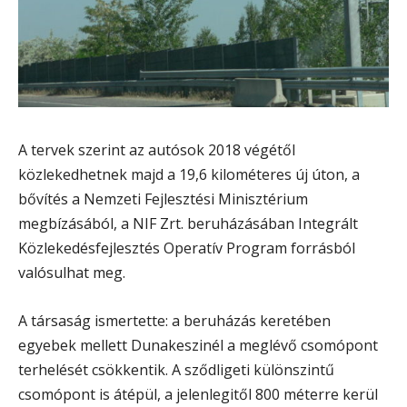
A tervek szerint az autósok 2018 végétől
közlekedhetnek majd a 19,6 kilométeres új úton, a
bővítés a Nemzeti Fejlesztési Minisztérium
megbízásából, a NIF Zrt. beruházásában Integrált
Közlekedésfejlesztés Operatív Program forrásból
valósulhat meg.
A társaság ismertette: a beruházás keretében
egyebek mellett Dunakeszinél a meglévő csomópont
terhelését csökkentik. A sződligeti különszintű
csomópont is átépül, a jelenlegitől 800 méterre kerül