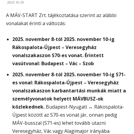
2025-10-29
A MÁV-START Zrt. tájékoztatása szerint az alábbi
vonalakat érinti a változás:
2025. november 8-tól 2025. november 10-ig
Rákospalota-Újpest – Veresegyház
vonalszakaszon S70-es vonat. Érintett
vasútvonal: Budapest – Vác – Szob
2025. november 8-tól 2025. november 10-ig S71-
es vonal: Rákospalota-Újpest – Veresegyház
vonalszakaszon karbantartási munkák miatt a
személyvonatok helyett MÁVBUSZ-ok
közlekednek.
Budapest-Nyugati ↔ Rákospalota-
Újpest között az S70-es vonat jár, onnan pedig
MÁV-busszal (S71-es) lehet tovább utazni
Veresegyház, Vác vagy Alagimajor irányába.