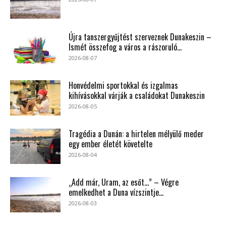
Újra tanszergyűjtést szerveznek Dunakeszin –
Ismét összefog a város a rászoruló...
2026-08-07
Honvédelmi sportokkal és izgalmas
kihívásokkal várják a családokat Dunakeszin
2026-08-05
Tragédia a Dunán: a hirtelen mélyülő meder
egy ember életét követelte
2026-08-04
„Add már, Uram, az esőt…” – Végre
emelkedhet a Duna vízszintje...
2026-08-03