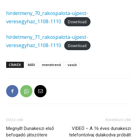
hirdetmeny_70_rakospalota-ujpest-
veresegyhaz_1108-1110
Download
hirdetmeny_71_rakospalota-ujpest-
veresegyhaz_1108-1110
Download
CÍMKÉK
MÁV
menetrend
vasút
Előző cikk
Következő cikk
Megnyílt Dunakeszi első
VIDEÓ – A 16 éves dunakeszi
befogadó játszótere
telefontolvaj dulakodva próbált