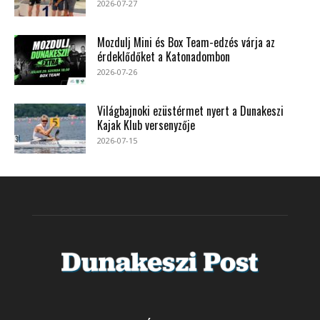
2026-07-27
Mozdulj Mini és Box Team-edzés várja az
érdeklődőket a Katonadombon
2026-07-26
Világbajnoki ezüstérmet nyert a Dunakeszi
Kajak Klub versenyzője
2026-07-15