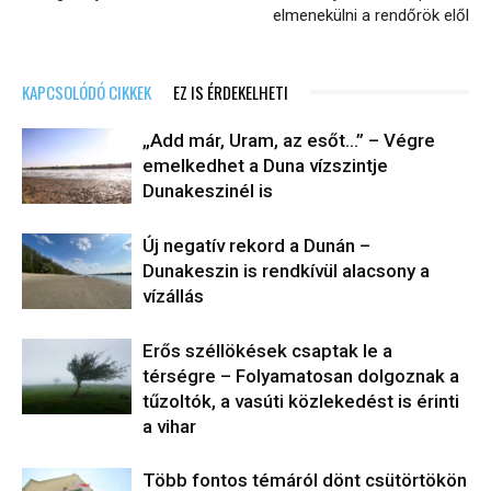
elmenekülni a rendőrök elől
KAPCSOLÓDÓ CIKKEK
EZ IS ÉRDEKELHETI
„Add már, Uram, az esőt…” – Végre
emelkedhet a Duna vízszintje
Dunakeszinél is
Új negatív rekord a Dunán –
Dunakeszin is rendkívül alacsony a
vízállás
Erős széllökések csaptak le a
térségre – Folyamatosan dolgoznak a
tűzoltók, a vasúti közlekedést is érinti
a vihar
Több fontos témáról dönt csütörtökön