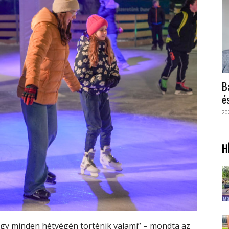
B
é
20
H
ogy minden hétvégén történik valami” – mondta az