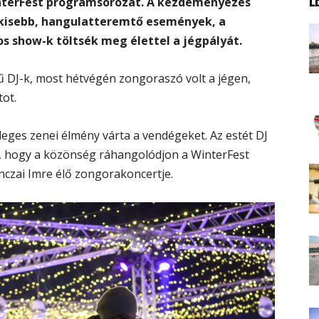
WinterFest programsorozat. A kezdeményezés
n kisebb, hangulatteremtő események, a
 show-k töltsék meg élettel a jégpályát.
ű DJ-k, most hétvégén zongoraszó volt a jégen,
tot.
leges zenei élmény várta a vendégeket. Az estét DJ
el, hogy a közönség ráhangolódjon a WinterFest
nczai Imre élő zongorakoncertje.