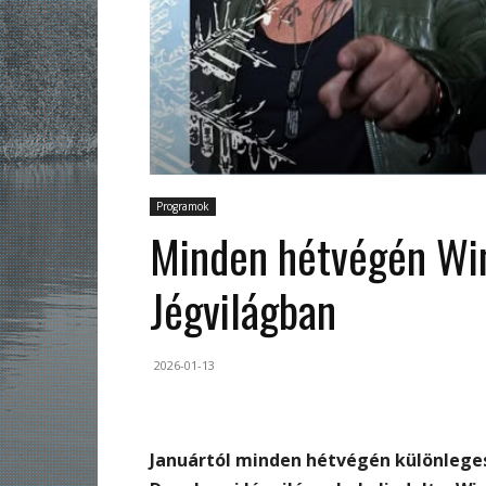
Programok
Minden hétvégén Win
Jégvilágban
2026-01-13
Januártól minden hétvégén különleges