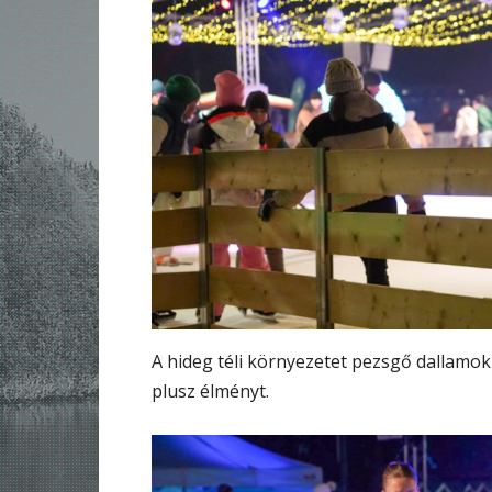
A hideg téli környezetet pezsgő dallamok
plusz élményt.