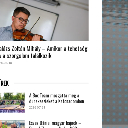
alázs Zoltán Mihály – Amikor a tehetség
s a szorgalom találkozik
26-06-18
ÍREK
A Box Team mozgatta meg a
dunakeszieket a Katonadombon
2026-07-31
Eszes Dániel magyar bajnok –