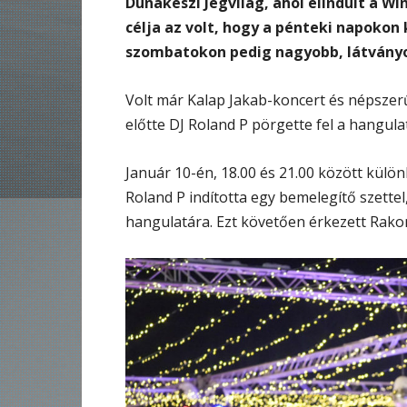
Dunakeszi Jégvilág, ahol elindult a 
célja az volt, hogy a pénteki napoko
szombatokon pedig nagyobb, látványos
Volt már Kalap Jakab-koncert és népszer
előtte DJ Roland P pörgette fel a hangula
Január 10-én, 18.00 és 21.00 között külön
Roland P indította egy bemelegítő szett
hangulatára. Ezt követően érkezett Rako