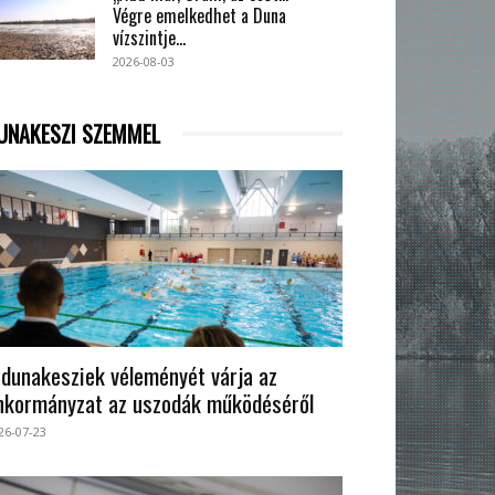
Végre emelkedhet a Duna
vízszintje...
2026-08-03
UNAKESZI SZEMMEL
 dunakesziek véleményét várja az
nkormányzat az uszodák működéséről
26-07-23