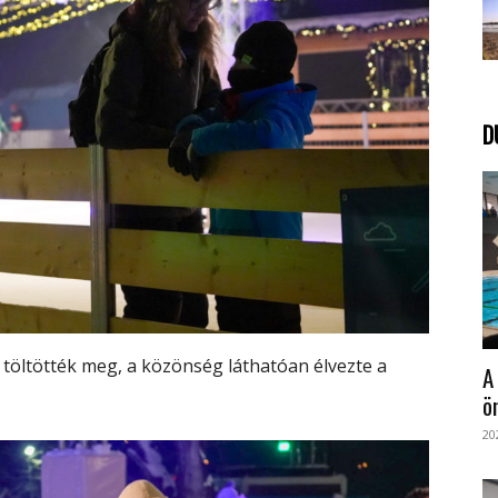
D
 töltötték meg, a közönség láthatóan élvezte a
A
ö
20