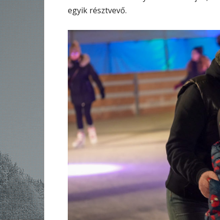
egyik résztvevő.