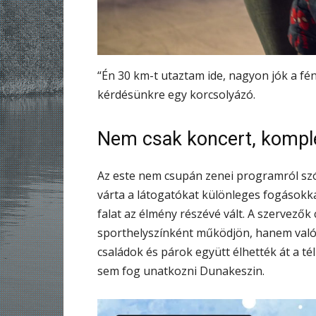
“Én 30 km-t utaztam ide, nagyon jók a fén
kérdésünkre egy korcsolyázó.
Nem csak koncert, kompl
Az este nem csupán zenei programról szólt
várta a látogatókat különleges fogásokkal
falat az élmény részévé vált. A szervezők 
sporthelyszínként működjön, hanem valódi
családok és párok együtt élhették át a té
sem fog unatkozni Dunakeszin.