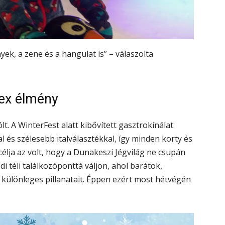
yek, a zene és a hangulat is” – válaszolta
ex élmény
. A WinterFest alatt kibővített gasztrokínálat
 és szélesebb italválasztékkal, így minden korty és
célja az volt, hogy a Dunakeszi Jégvilág ne csupán
 téli találkozóponttá váljon, ahol barátok,
l különleges pillanatait. Éppen ezért most hétvégén