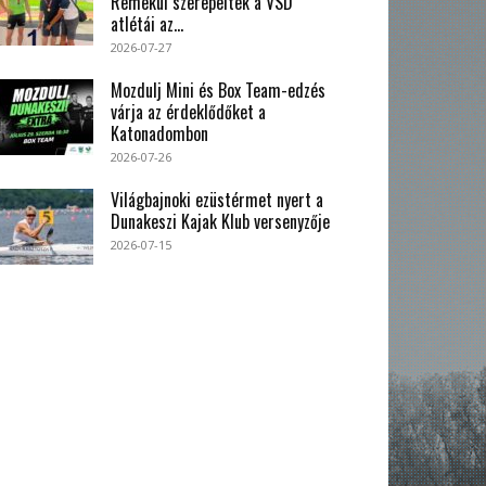
Remekül szerepeltek a VSD
atlétái az...
2026-07-27
Mozdulj Mini és Box Team-edzés
várja az érdeklődőket a
Katonadombon
2026-07-26
Világbajnoki ezüstérmet nyert a
Dunakeszi Kajak Klub versenyzője
2026-07-15