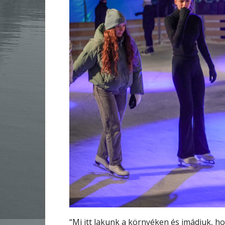
“Mi itt lakunk a környéken és imádjuk, h