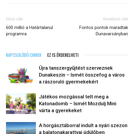
Előző cikk
Következő cikk
600 millió a Határtalanul
Fontos pontok maradtak
programra
Dunavarsányban
KAPCSOLÓDÓ CIKKEK
EZ IS ÉRDEKELHETI
Újra tanszergyűjtést szerveznek
Dunakeszin – Ismét összefog a város
a rászoruló gyermekekért
Játékos mozgással telt meg a
Katonadomb – Ismét Mozdulj Mini
várta a gyerekeket
A horgásztáborral indult a nyári szezon
a balatonakarattyai üdülőben