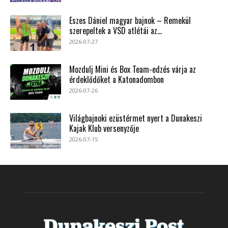
Eszes Dániel magyar bajnok – Remekül
szerepeltek a VSD atlétái az...
2026-07-27
Mozdulj Mini és Box Team-edzés várja az
érdeklődőket a Katonadombon
2026-07-26
Világbajnoki ezüstérmet nyert a Dunakeszi
Kajak Klub versenyzője
2026-07-15