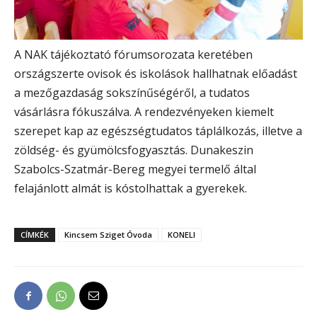
A NAK tájékoztató fórumsorozata keretében
országszerte ovisok és iskolások hallhatnak előadást
a mezőgazdaság sokszínűségéről, a tudatos
vásárlásra fókuszálva. A rendezvényeken kiemelt
szerepet kap az egészségtudatos táplálkozás, illetve a
zöldség- és gyümölcsfogyasztás. Dunakeszin
Szabolcs-Szatmár-Bereg megyei termelő által
felajánlott almát is kóstolhattak a gyerekek.
CÍMKÉK
Kincsem Sziget Óvoda
KONELI