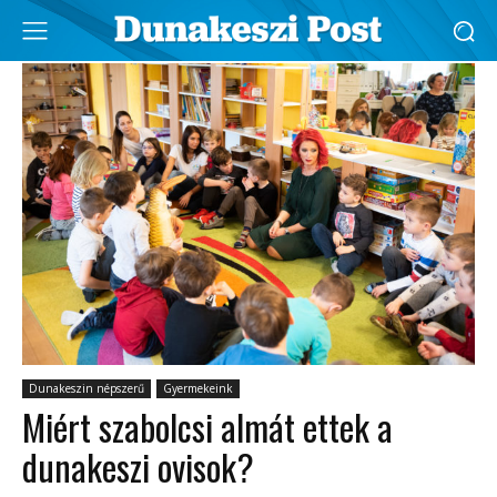
Dunakeszin népszerű
Gyermekeink
Miért szabolcsi almát ettek a
dunakeszi ovisok?