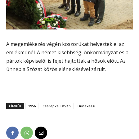
A megemlékezés végén koszorúkat helyeztek el az
emlékműnél. A német kisebbségi önkormányzat és a
pártok képviselői is fejet hajtottak a hősök előtt. Az
ünnep a Szózat közös eléneklésével zárult.
CÍMKÉK
1956
Cserepkai István
Dunakeszi