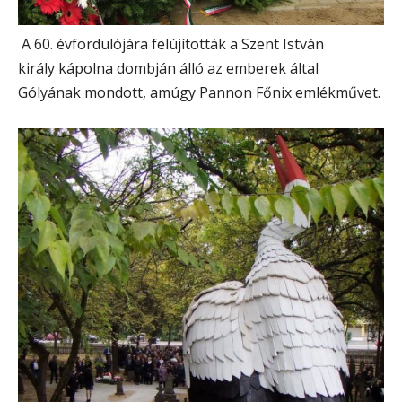
A 60. évfordulójára felújították a Szent István
király kápolna dombján álló az emberek által
Gólyának mondott, amúgy Pannon Főnix emlékművet.