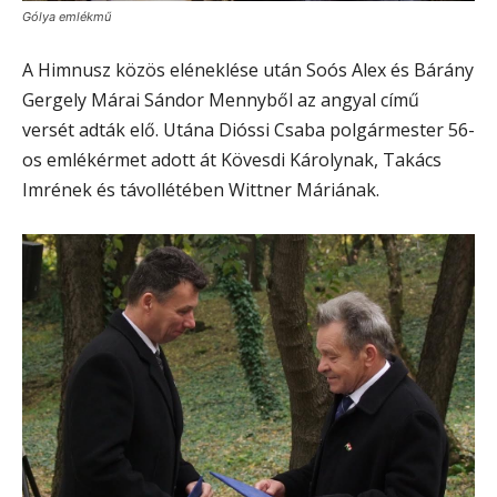
Gólya emlékmű
A Himnusz közös eléneklése után Soós Alex és Bárány
Gergely Márai Sándor Mennyből az angyal című
versét adták elő. Utána Dióssi Csaba polgármester 56-
os emlékérmet adott át Kövesdi Károlynak, Takács
Imrének és távollétében Wittner Máriának.