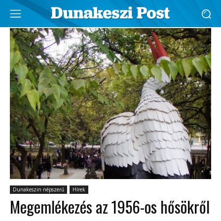
Dunakeszin népszerű
Hírek
Megemlékezés az 1956-os hősökről