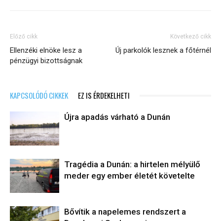
Előző cikk
Következő cikk
Ellenzéki elnöke lesz a
Új parkolók lesznek a főtérnél
pénzügyi bizottságnak
KAPCSOLÓDÓ CIKKEK
EZ IS ÉRDEKELHETI
Újra apadás várható a Dunán
Tragédia a Dunán: a hirtelen mélyülő
meder egy ember életét követelte
Bővítik a napelemes rendszert a