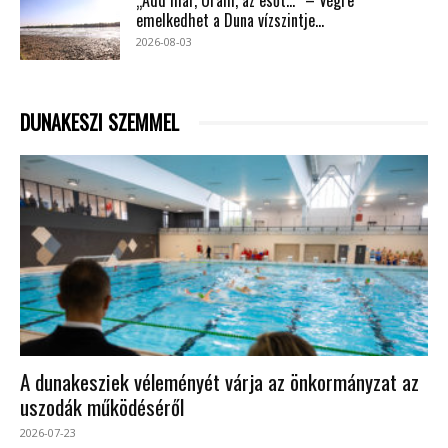
„Add már, Uram, az esőt…” – Végre
emelkedhet a Duna vízszintje...
2026-08-03
DUNAKESZI SZEMMEL
A dunakesziek véleményét várja az önkormányzat az
uszodák működéséről
2026-07-23