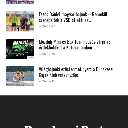
Eszes Dániel magyar bajnok – Remekül
szerepeltek a VSD atlétái az...
2026-07-27
Mozdulj Mini és Box Team-edzés várja az
érdeklődőket a Katonadombon
2026-07-26
Világbajnoki ezüstérmet nyert a Dunakeszi
Kajak Klub versenyzője
2026-07-15