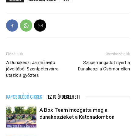
Előző cikk
Következő cikk
A Dunakeszi Járműjavító
Szuperrangadót nyert a
jóvoltából Szentpétervárra
Dunakeszi a Csömör ellen
utazik a győztes
KAPCSOLÓDÓ CIKKEK
EZ IS ÉRDEKELHETI
A Box Team mozgatta meg a
dunakeszieket a Katonadombon