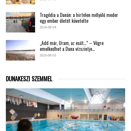
Tragédia a Dunán: a hirtelen mélyülő meder
egy ember életét követelte
2026-08-04
„Add már, Uram, az esőt…” – Végre
emelkedhet a Duna vízszintje...
2026-08-03
DUNAKESZI SZEMMEL