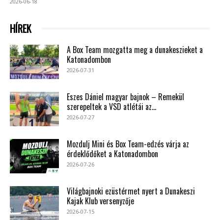
2026-06-18
HÍREK
A Box Team mozgatta meg a dunakeszieket a
Katonadombon
2026-07-31
Eszes Dániel magyar bajnok – Remekül
szerepeltek a VSD atlétái az...
2026-07-27
Mozdulj Mini és Box Team-edzés várja az
érdeklődőket a Katonadombon
2026-07-26
Világbajnoki ezüstérmet nyert a Dunakeszi
Kajak Klub versenyzője
2026-07-15