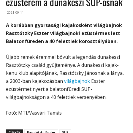
ezüstérem a dunakeszi SUP-osnak
2021-09-11
A korábban gyorsasági kajakosként világbajnok
Rasztótzky Eszter világbajnoki ezüstérmes lett
Balatonfüreden a 40 felettiek korosztályában.
Újabb remek éremmel bővült a legendás dunakeszi
Rasztótzky család gyűjteménye. A dunakeszi kajak-
kenu klub alapítójának, Rasztótzky Jánosnak a lánya,
a 2003-ban kajakozásban
világbajnok
Eszter
ezüstérmet nyert a balatonfüredi SUP-
világbajnokságon a 40 felettiek versenyében.
Fotó: MTI/Vasvári Tamás
CÍMKÉK
Rasztótzky Eszter
SUP