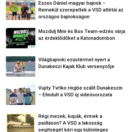
Eszes Dániel magyar bajnok –
Remekül szerepeltek a VSD atlétái az
országos bajnokságon
Mozdulj Mini és Box Team-edzés várja
az érdeklődőket a Katonadombon
Világbajnoki ezüstérmet nyert a
Dunakeszi Kajak Klub versenyzője
Vujity Tvrtko ringbe szállt Dunakeszin
– Elindult a VSD új videósorozata
Régi mezek, kupák, érmek a
padláson? A VSD a lakosság
segítségét kéri egy különleges