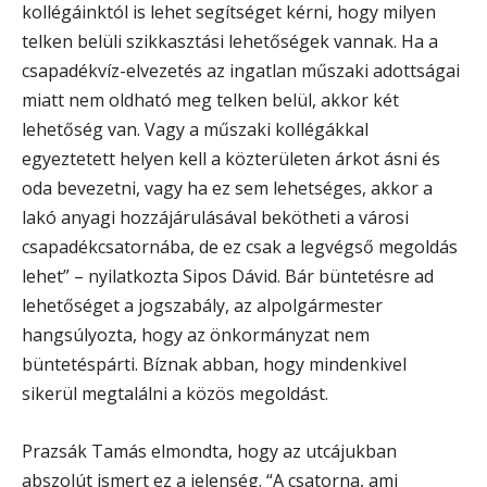
kollégáinktól is lehet segítséget kérni, hogy milyen
telken belüli szikkasztási lehetőségek vannak. Ha a
csapadékvíz-elvezetés az ingatlan műszaki adottságai
miatt nem oldható meg telken belül, akkor két
lehetőség van. Vagy a műszaki kollégákkal
egyeztetett helyen kell a közterületen árkot ásni és
oda bevezetni, vagy ha ez sem lehetséges, akkor a
lakó anyagi hozzájárulásával bekötheti a városi
csapadékcsatornába, de ez csak a legvégső megoldás
lehet” – nyilatkozta Sipos Dávid. Bár büntetésre ad
lehetőséget a jogszabály, az alpolgármester
hangsúlyozta, hogy az önkormányzat nem
büntetéspárti. Bíznak abban, hogy mindenkivel
sikerül megtalálni a közös megoldást.
Prazsák Tamás elmondta, hogy az utcájukban
abszolút ismert ez a jelenség. “A csatorna, ami