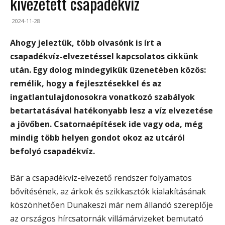
kivezetett csapadékvíz
2024-11-28
Ahogy jeleztük, több olvasónk is írt a
csapadékvíz-elvezetéssel kapcsolatos cikkünk
után. Egy dolog mindegyikük üzenetében közös:
remélik, hogy a fejlesztésekkel és az
ingatlantulajdonosokra vonatkozó szabályok
betartatásával hatékonyabb lesz a víz elvezetése
a jövőben. Csatornaépítések ide vagy oda, még
mindig több helyen gondot okoz az utcáról
befolyó csapadékvíz.
Bár a csapadékvíz-elvezető rendszer folyamatos
bővítésének, az árkok és szikkasztók kialakításának
köszönhetően Dunakeszi már nem állandó szereplője
az országos hírcsatornák villámárvizeket bemutató