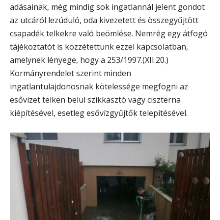
adásainak, még mindig sok ingatlannál jelent gondot
az utcáról lezúduló, oda kivezetett és összegyűjtött
csapadék telkekre való beömlése. Nemrég egy átfogó
tájékoztatót is közzétettünk ezzel kapcsolatban,
amelynek lényege, hogy a 253/1997.(XII.20.)
Kormányrendelet szerint minden
ingatlantulajdonosnak kötelessége megfogni az
esővizet telken belül szikkasztó vagy ciszterna
kiépítésével, esetleg esővízgyűjtők telepítésével.