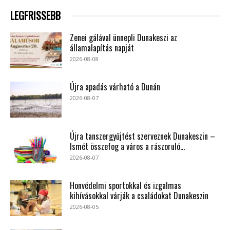
LEGFRISSEBB
Zenei gálával ünnepli Dunakeszi az
államalapítás napját
2026-08-08
Újra apadás várható a Dunán
2026-08-07
Újra tanszergyűjtést szerveznek Dunakeszin –
Ismét összefog a város a rászoruló...
2026-08-07
Honvédelmi sportokkal és izgalmas
kihívásokkal várják a családokat Dunakeszin
2026-08-05