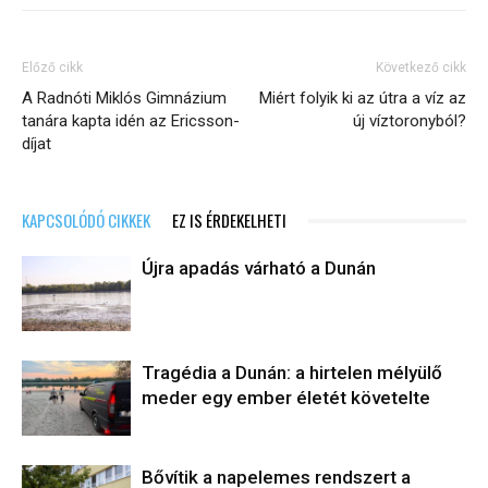
Előző cikk
Következő cikk
A Radnóti Miklós Gimnázium
Miért folyik ki az útra a víz az
tanára kapta idén az Ericsson-
új víztoronyból?
díjat
KAPCSOLÓDÓ CIKKEK
EZ IS ÉRDEKELHETI
Újra apadás várható a Dunán
Tragédia a Dunán: a hirtelen mélyülő
meder egy ember életét követelte
Bővítik a napelemes rendszert a