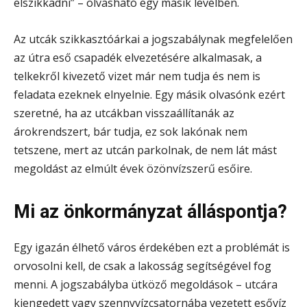
elszikkadni” – olvasható egy másik levélben.
Az utcák szikkasztóárkai a jogszabálynak megfelelően
az útra eső csapadék elvezetésére alkalmasak, a
telkekről kivezető vizet már nem tudja és nem is
feladata ezeknek elnyelnie. Egy másik olvasónk ezért
szeretné, ha az utcákban visszaállítanák az
árokrendszert, bár tudja, ez sok lakónak nem
tetszene, mert az utcán parkolnak, de nem lát mást
megoldást az elmúlt évek özönvízszerű esőire.
Mi az önkormányzat álláspontja?
Egy igazán élhető város érdekében ezt a problémát is
orvosolni kell, de csak a lakosság segítségével fog
menni. A jogszabályba ütköző megoldások – utcára
kiengedett vagy szennyvízcsatornába vezetett esővíz