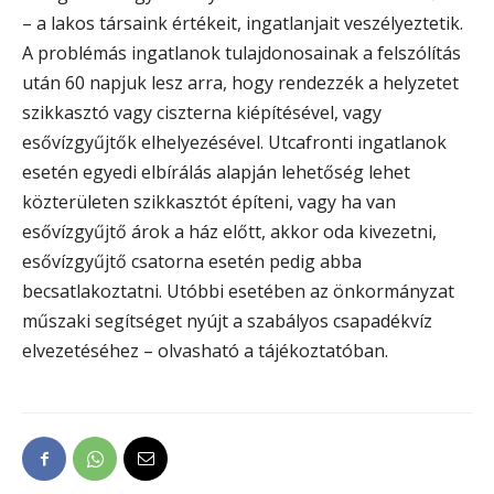
– a lakos társaink értékeit, ingatlanjait veszélyeztetik.
A problémás ingatlanok tulajdonosainak a felszólítás
után 60 napjuk lesz arra, hogy rendezzék a helyzetet
szikkasztó vagy ciszterna kiépítésével, vagy
esővízgyűjtők elhelyezésével. Utcafronti ingatlanok
esetén egyedi elbírálás alapján lehetőség lehet
közterületen szikkasztót építeni, vagy ha van
esővízgyűjtő árok a ház előtt, akkor oda kivezetni,
esővízgyűjtő csatorna esetén pedig abba
becsatlakoztatni. Utóbbi esetében az önkormányzat
műszaki segítséget nyújt a szabályos csapadékvíz
elvezetéséhez – olvasható a tájékoztatóban.