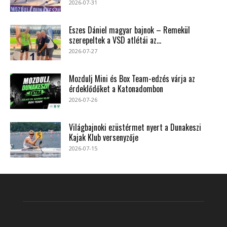
2026-07-31
Eszes Dániel magyar bajnok – Remekül
szerepeltek a VSD atlétái az...
2026-07-27
Mozdulj Mini és Box Team-edzés várja az
érdeklődőket a Katonadombon
2026-07-26
Világbajnoki ezüstérmet nyert a Dunakeszi
Kajak Klub versenyzője
2026-07-15