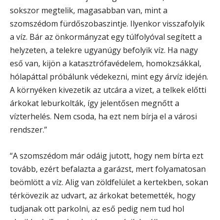
sokszor megtelik, magasabban van, mint a
szomszédom fürdőszobaszintje. Ilyenkor visszafolyik
a víz. Bár az önkormányzat egy túlfolyóval segített a
helyzeten, a telekre ugyanúgy befolyik víz. Ha nagy
eső van, kijön a katasztrófavédelem, homokzsákkal,
hólapáttal próbálunk védekezni, mint egy árvíz idején.
A környéken kivezetik az utcára a vizet, a telkek előtti
árkokat leburkolták, így jelentősen megnőtt a
vízterhelés. Nem csoda, ha ezt nem bírja el a városi
rendszer.”
“A szomszédom már odáig jutott, hogy nem bírta ezt
tovább, ezért befalazta a garázst, mert folyamatosan
beömlött a víz. Alig van zöldfelület a kertekben, sokan
térkövezik az udvart, az árkokat betemették, hogy
tudjanak ott parkolni, az eső pedig nem tud hol