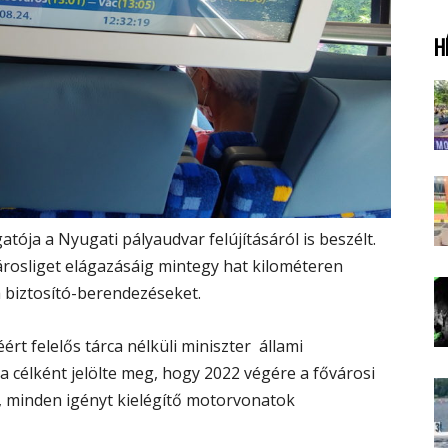
H
ója a Nyugati pályaudvar felújításáról is beszélt.
árosliget elágazásáig mintegy hat kilométeren
 a biztosító-berendezéseket.
rt felelős tárca nélküli miniszter állami
a célként jelölte meg, hogy 2022 végére a fővárosi
, minden igényt kielégítő motorvonatok