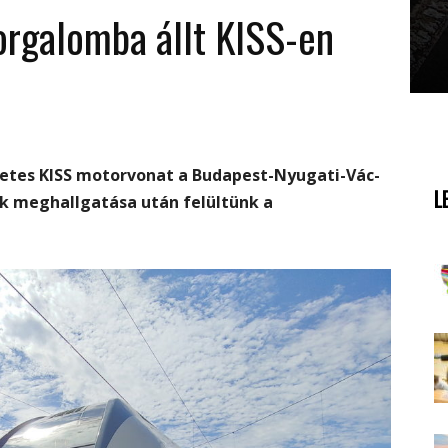
orgalomba állt KISS-en
letes KISS motorvonat a Budapest-Nyugati-Vác-
L
k meghallgatása után felültünk a