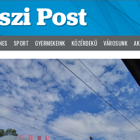
NES
SPORT
GYERMEKEINK
KÖZÉRDEKŰ
VÁROSUNK
AK