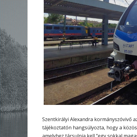
Szentkirályi Alexandra kormányszóvivő a
tájékoztatón hangsúlyozta, hogy a közös
amelyhez társulnia kell “egy sokkal maga