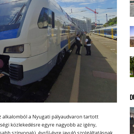
D
z alkalomból a Nyugati pályaudvaron tartott
ségi közlekedésre egyre nagyobb az igény,
sabb színvonalú, évről-évre javuló szolgáltatásnak