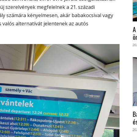
új szerelvények megfelelnek a 21. századi
ály számára kényelmesen, akár babakocsival vagy
s valós alternatívát jelentenek az autós
A
ö
20
B
é
20