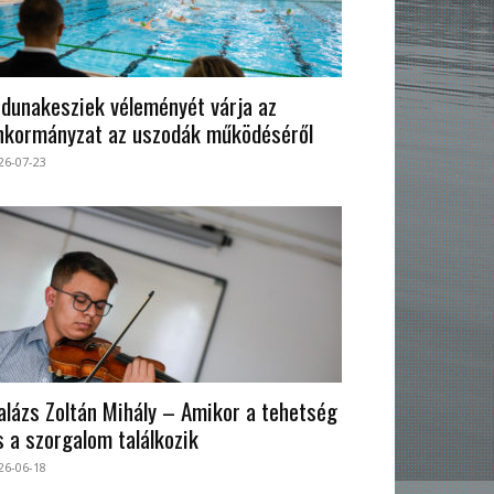
 dunakesziek véleményét várja az
nkormányzat az uszodák működéséről
26-07-23
alázs Zoltán Mihály – Amikor a tehetség
s a szorgalom találkozik
26-06-18