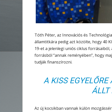
Tóth Péter, az Innovációs és Technológia
államtitkára pedig azt közölte, hogy 40
19-et a jelenlegi uniós ciklus forrásaiból
forrásból “annak reményében”, hogy majd
tudják finanszírozni.
A KISS EGYELŐRE
ÁLLT
Az új kocsikban vannak külön mozgássérü