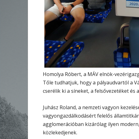
Homolya Róbert, a MÁV elnök-vezérigazgat
Tőle tudhatjuk, hogy a pályaudvartól a V
cserélik ki a síneket, a felsővezetéket és
Juhász Roland, a nemzeti vagyon kezeléséé
vagyongazdálkodásért felelős államtitkár
agglomerációban kizárólag ilyen modern
közlekedjenek.