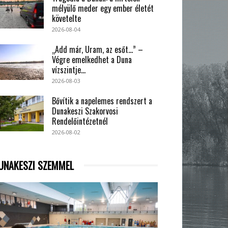
mélyülő meder egy ember életét
követelte
2026-08-04
„Add már, Uram, az esőt…” –
Végre emelkedhet a Duna
vízszintje...
2026-08-03
Bővítik a napelemes rendszert a
Dunakeszi Szakorvosi
Rendelőintézetnél
2026-08-02
UNAKESZI SZEMMEL