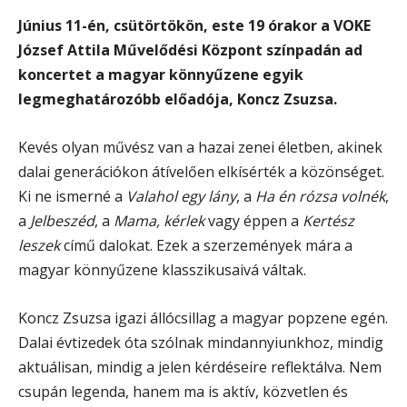
Június 11-én, csütörtökön, este 19 órakor a VOKE
József Attila Művelődési Központ színpadán ad
koncertet a magyar könnyűzene egyik
legmeghatározóbb előadója, Koncz Zsuzsa.
Kevés olyan művész van a hazai zenei életben, akinek
dalai generációkon átívelően elkísérték a közönséget.
Ki ne ismerné a
Valahol egy lány
, a
Ha én rózsa volnék
,
a
Jelbeszéd
, a
Mama, kérlek
vagy éppen a
Kertész
leszek
című dalokat. Ezek a szerzemények mára a
magyar könnyűzene klasszikusaivá váltak.
Koncz Zsuzsa igazi állócsillag a magyar popzene egén.
Dalai évtizedek óta szólnak mindannyiunkhoz, mindig
aktuálisan, mindig a jelen kérdéseire reflektálva. Nem
csupán legenda, hanem ma is aktív, közvetlen és