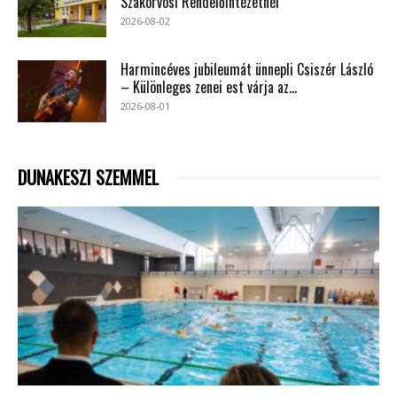
Szakorvosi Rendelőintézetnél
2026-08-02
Harmincéves jubileumát ünnepli Csiszér László
– Különleges zenei est várja az...
2026-08-01
DUNAKESZI SZEMMEL