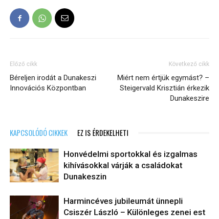
Előző cikk
Következő cikk
Béreljen irodát a Dunakeszi
Miért nem értjük egymást? –
Innovációs Központban
Steigervald Krisztián érkezik
Dunakeszire
KAPCSOLÓDÓ CIKKEK
EZ IS ÉRDEKELHETI
Honvédelmi sportokkal és izgalmas
kihívásokkal várják a családokat
Dunakeszin
Harmincéves jubileumát ünnepli
Csiszér László – Különleges zenei est