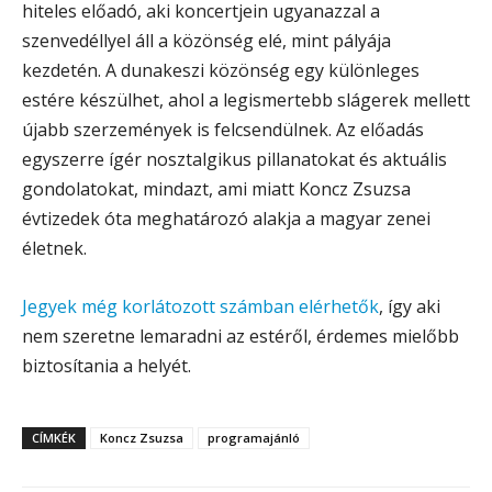
hiteles előadó, aki koncertjein ugyanazzal a
szenvedéllyel áll a közönség elé, mint pályája
kezdetén. A dunakeszi közönség egy különleges
estére készülhet, ahol a legismertebb slágerek mellett
újabb szerzemények is felcsendülnek. Az előadás
egyszerre ígér nosztalgikus pillanatokat és aktuális
gondolatokat, mindazt, ami miatt Koncz Zsuzsa
évtizedek óta meghatározó alakja a magyar zenei
életnek.
Jegyek még korlátozott számban elérhetők
, így aki
nem szeretne lemaradni az estéről, érdemes mielőbb
biztosítania a helyét.
CÍMKÉK
Koncz Zsuzsa
programajánló