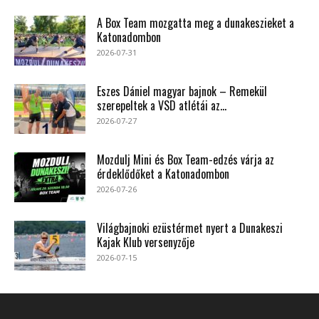
A Box Team mozgatta meg a dunakeszieket a
Katonadombon
2026-07-31
Eszes Dániel magyar bajnok – Remekül
szerepeltek a VSD atlétái az...
2026-07-27
Mozdulj Mini és Box Team-edzés várja az
érdeklődőket a Katonadombon
2026-07-26
Világbajnoki ezüstérmet nyert a Dunakeszi
Kajak Klub versenyzője
2026-07-15