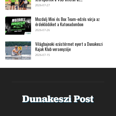
2026-07-27
Mozdulj Mini és Box Team-edzés várja az
érdeklődőket a Katonadombon
2026-07-26
Világbajnoki ezüstérmet nyert a Dunakeszi
Kajak Klub versenyzője
2026-07-15