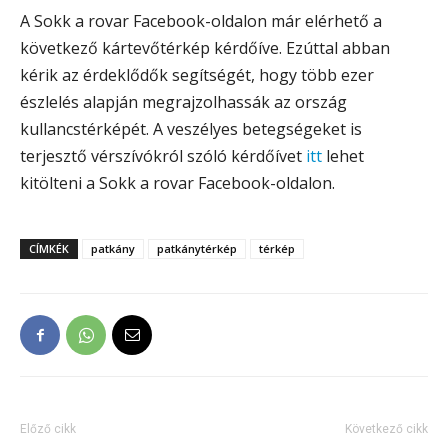
A Sokk a rovar Facebook-oldalon már elérhető a
következő kártevőtérkép kérdőíve. Ezúttal abban
kérik az érdeklődők segítségét, hogy több ezer
észlelés alapján megrajzolhassák az ország
kullancstérképét. A veszélyes betegségeket is
terjesztő vérszívókról szóló kérdőívet
itt
lehet
kitölteni a Sokk a rovar Facebook-oldalon.
CÍMKÉK
patkány
patkánytérkép
térkép
Előző cikk
Következő cikk