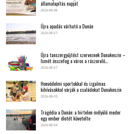
államalapítás napját
2026-08-08
Újra apadás várható a Dunán
2026-08-07
Újra tanszergyűjtést szerveznek Dunakeszin –
Ismét összefog a város a rászoruló...
2026-08-07
Honvédelmi sportokkal és izgalmas
kihívásokkal várják a családokat Dunakeszin
2026-08-05
Tragédia a Dunán: a hirtelen mélyülő meder
egy ember életét követelte
2026-08-04