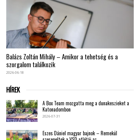
Balázs Zoltán Mihály – Amikor a tehetség és a
szorgalom találkozik
2026-06-18
HÍREK
A Box Team mozgatta meg a dunakeszieket a
Katonadombon
2026-07-31
Eszes Dániel magyar bajnok – Remekül
szerepeltek a VSD atlétái az...