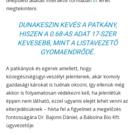
települési adatait interaktív formában
itt
lehet
megtekinteni.
DUNAKESZIN KEVÉS A PATKÁNY,
HISZEN A 0.68-AS ADAT 17-SZER
KEVESEBB, MINT A LISTAVEZETŐ
GYOMAENDRŐDÉ.
A patkányok és egerek amellett, hogy
közegészségügyi veszélyt jelentenek, akár komoly
gazdasági károkat is tudnak okozni, így ellenük még
akkor is folyamatosan védekezni kell, ha jelenlétük
éppen nem látható, ezzel ugyanis elejét lehet venni az
elterjedésüknek – hívta fel a figyelmet a megelőzés
fontosságára Dr. Bajomi Dániel, a Bábolna Bio Kft.
ügyvezetője.