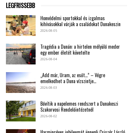
LEGFRISSEBB
Honvédelmi sportokkal és izgalmas
kihívásokkal várják a családokat Dunakeszin
2026-08-05
Tragédia a Dunán: a hirtelen mélyülő meder
egy ember életét követelte
2026-08-04
„Add már, Uram, az esőt…” – Végre
emelkedhet a Duna vízszintje...
2026-08-03
Bővítik a napelemes rendszert a Dunakeszi
Szakorvosi Rendelőintézetnél
2026-08-02
Harmincéves jubileumát ünnepli Csiszér László