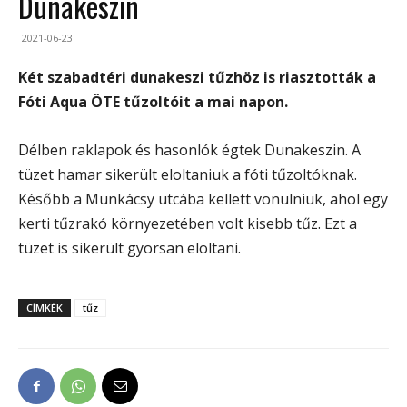
Dunakeszin
2021-06-23
Két szabadtéri dunakeszi tűzhöz is riasztották a
Fóti Aqua ÖTE tűzoltóit a mai napon.
Délben raklapok és hasonlók égtek Dunakeszin. A
tüzet hamar sikerült eloltaniuk a fóti tűzoltóknak.
Később a Munkácsy utcába kellett vonulniuk, ahol egy
kerti tűzrakó környezetében volt kisebb tűz. Ezt a
tüzet is sikerült gyorsan eloltani.
CÍMKÉK
tűz