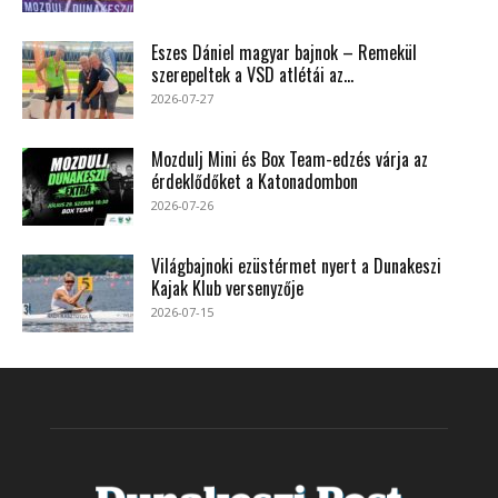
Eszes Dániel magyar bajnok – Remekül
szerepeltek a VSD atlétái az...
2026-07-27
Mozdulj Mini és Box Team-edzés várja az
érdeklődőket a Katonadombon
2026-07-26
Világbajnoki ezüstérmet nyert a Dunakeszi
Kajak Klub versenyzője
2026-07-15