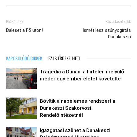
Előző cikk
Következő cikk
Baleset a Fő úton!
Ismét lesz szúnyogírtás
Dunakeszin
KAPCSOLÓDÓ CIKKEK
EZ IS ÉRDEKELHETI
Tragédia a Dunán: a hirtelen mélyülő
meder egy ember életét követelte
Bővítik a napelemes rendszert a
Dunakeszi Szakorvosi
Rendelőintézetnél
Igazgatási szünet a Dunakeszi