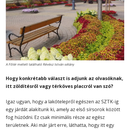
A Főtér mellett található Révész István sétány
Hogy konkrétabb választ is adjunk az olvasóknak,
itt zöldítésről vagy térköves placcról van szó?
Igaz ugyan, hogy a lakótelepről egészen az SZTK-ig
egy járdát alakítunk ki, amely az első sírsorok között
fog húzódni. Ez csak minimális része az egész
területnek. Aki már járt erre, láthatta, hogy itt egy