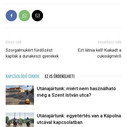
Előző cikk
Következő cikk
Szorgalmukért fürdőzést
Ezt látnia kell! Kiakadt a
kaptak a dunakeszi gyerekek
cukiságmérő
KAPCSOLÓDÓ CIKKEK
EZ IS ÉRDEKELHETI
Utánajártunk: miért nem használható
még a Szent István utca?
Utánajártunk: egyetértés van a Kápolna
utcával kapcsolatban