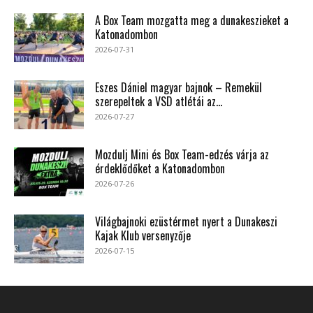
A Box Team mozgatta meg a dunakeszieket a
Katonadombon
2026-07-31
Eszes Dániel magyar bajnok – Remekül
szerepeltek a VSD atlétái az...
2026-07-27
Mozdulj Mini és Box Team-edzés várja az
érdeklődőket a Katonadombon
2026-07-26
Világbajnoki ezüstérmet nyert a Dunakeszi
Kajak Klub versenyzője
2026-07-15