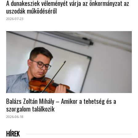
A dunakesziek véleményét várja az önkormányzat az
uszodák működéséről
2026-07-23
Balázs Zoltán Mihály – Amikor a tehetség és a
szorgalom találkozik
2026-06-18
HÍREK