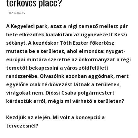
térköves placc?
2023-04-05
A Kegyeleti park, azaz a régi temető mellett pár
hete elkezdték kialakítani az úgynevezett Keszi
sétányt. A kezdéskor Tóth Eszter főkertész
mutatta be a területet, ahol elmondta: nyugat-
európai mintára szeretné az önkormányzat a régi
temetőt bekapcsolni a város zöldfelületi
rendszerébe. Olvasóink azonban aggódnak, mert
egyelőre csak térkövezést látnak a területen,
virágokat nem. Dióssi Csaba polgármestert
kérdeztük arról, mégis mi várható a területen?
Kezdjük az elején. Mi volt a koncepció a
tervezésnél?