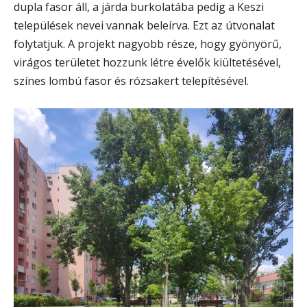
dupla fasor áll, a járda burkolatába pedig a Keszi
települések nevei vannak beleírva. Ezt az útvonalat
folytatjuk. A projekt nagyobb része, hogy gyönyörű,
virágos területet hozzunk létre évelők kiültetésével,
színes lombú fasor és rózsakert telepítésével.