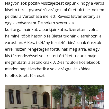
Nagyon sok pozitív visszajelzést kapunk, hogy a város
kisebb tereit gyönyörű virágokkal ültetjük tele, nekem
például a Városháza melletti Révész István sétány az
egyik kedvencem. De sokan szeretik a
körforgalmainkat, a parkjainkat is. Szerettem volna,
ha minél több hasonló felületet tudnánk létrehozni a
városban. A Keszi sétány területét ideálisnak éreztük
erre, hiszen rengetegen fordulnak meg arra, és egy
kis térrendezéssel sok rejtett értéket tudunk majd
megmutatni a sétálóknak. A 2-es főúton közlekedők
minden nap élvezhetik a sok virággal és zölddel
felöltöztetett térrészt.