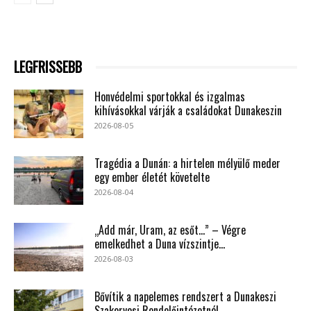
LEGFRISSEBB
Honvédelmi sportokkal és izgalmas
kihívásokkal várják a családokat Dunakeszin
2026-08-05
Tragédia a Dunán: a hirtelen mélyülő meder
egy ember életét követelte
2026-08-04
„Add már, Uram, az esőt…” – Végre
emelkedhet a Duna vízszintje...
2026-08-03
Bővítik a napelemes rendszert a Dunakeszi
Szakorvosi Rendelőintézetnél