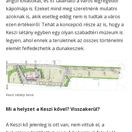
angol lovasokat, és itt található a város legrégebbi
kápolnája is. Ezeket mind meg szeretnénk mutatni
azoknak is, akik esetleg eddig nem is tudtak a város
ezen értékeiről. Tehát a koncepció része az is, hogy a
Keszi sétány egyben egy olyan szabadtéri múzeum is
legyen, ahol ennek a területnek az összes történelmi
elemét felfedezhetik a dunakesziek.
Keszi sétány terve
Mi a helyzet a Keszi kővel? Visszakerül?
A Keszi kő jelenleg is ott van, nem vittük el, a