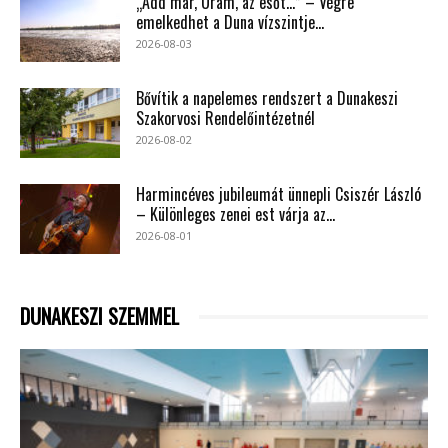
„Add már, Uram, az esőt…” – Végre
emelkedhet a Duna vízszintje...
2026-08-03
Bővítik a napelemes rendszert a Dunakeszi
Szakorvosi Rendelőintézetnél
2026-08-02
Harmincéves jubileumát ünnepli Csiszér László
– Különleges zenei est várja az...
2026-08-01
DUNAKESZI SZEMMEL