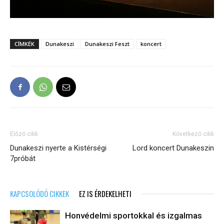
CÍMKÉK
Dunakeszi
Dunakeszi Feszt
koncert
Előző cikk
Következő cikk
Dunakeszi nyerte a Kistérségi
Lord koncert Dunakeszin
7próbát
KAPCSOLÓDÓ CIKKEK
EZ IS ÉRDEKELHETI
Honvédelmi sportokkal és izgalmas