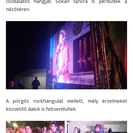
csodálatos hangját. Sokan táncra is perdültek a
nézőtéren.
A pörgős rockhangulat mellett, mély érzelmeket
közvetítő dalok is felcsendültek.