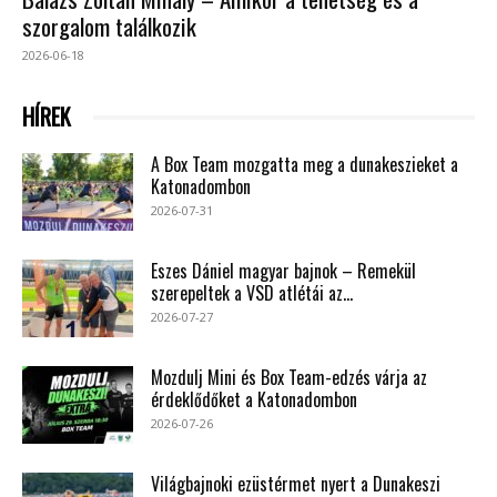
szorgalom találkozik
2026-06-18
HÍREK
A Box Team mozgatta meg a dunakeszieket a
Katonadombon
2026-07-31
Eszes Dániel magyar bajnok – Remekül
szerepeltek a VSD atlétái az...
2026-07-27
Mozdulj Mini és Box Team-edzés várja az
érdeklődőket a Katonadombon
2026-07-26
Világbajnoki ezüstérmet nyert a Dunakeszi