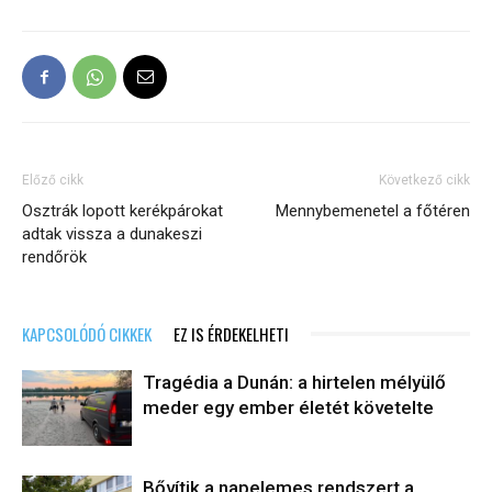
Előző cikk
Következő cikk
Osztrák lopott kerékpárokat
Mennybemenetel a főtéren
adtak vissza a dunakeszi
rendőrök
KAPCSOLÓDÓ CIKKEK
EZ IS ÉRDEKELHETI
Tragédia a Dunán: a hirtelen mélyülő
meder egy ember életét követelte
Bővítik a napelemes rendszert a