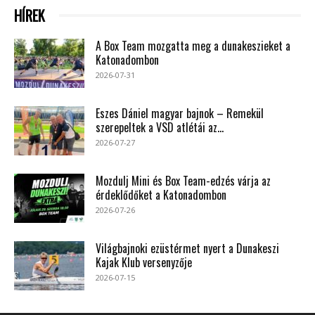
HÍREK
A Box Team mozgatta meg a dunakeszieket a
Katonadombon
2026-07-31
Eszes Dániel magyar bajnok – Remekül
szerepeltek a VSD atlétái az...
2026-07-27
Mozdulj Mini és Box Team-edzés várja az
érdeklődőket a Katonadombon
2026-07-26
Világbajnoki ezüstérmet nyert a Dunakeszi
Kajak Klub versenyzője
2026-07-15