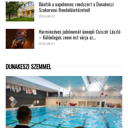
Bővítik a napelemes rendszert a Dunakeszi
Szakorvosi Rendelőintézetnél
2026-08-02
Harmincéves jubileumát ünnepli Csiszér László
– Különleges zenei est várja az...
2026-08-01
DUNAKESZI SZEMMEL