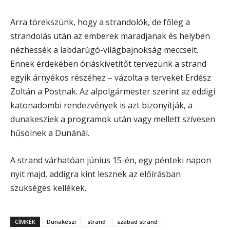
Arra törekszünk, hogy a strandolók, de főleg a
strandolás után az emberek maradjanak és helyben
nézhessék a labdarúgó-világbajnokság meccseit.
Ennek érdekében óriáskivetítőt tervezünk a strand
egyik árnyékos részéhez – vázolta a terveket Erdész
Zoltán a Postnak. Az alpolgármester szerint az eddigi
katonadombi rendezvények is azt bizonyítják, a
dunakesziek a programok után vagy mellett szívesen
hűsölnek a Dunánál.
A strand várhatóan június 15-én, egy pénteki napon
nyit majd, addigra kint lesznek az előírásban
szükséges kellékek.
CÍMKÉK
Dunakeszi
strand
szabad strand