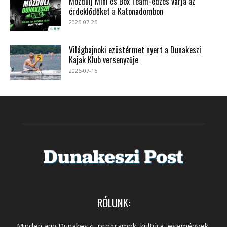
Mozdulj Mini és Box Team-edzés várja az
érdeklődőket a Katonadombon
2026-07-26
Világbajnoki ezüstérmet nyert a Dunakeszi
Kajak Klub versenyzője
2026-07-15
RÓLUNK:
Minden ami Dunakeszi, programok, kultúra, események,