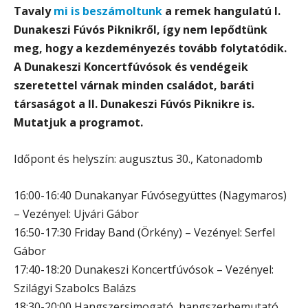
Tavaly
mi is beszámoltunk
a remek hangulatú I.
Dunakeszi Fúvós Piknikről, így nem lepődtünk
meg, hogy a kezdeményezés tovább folytatódik.
A Dunakeszi Koncertfúvósok és vendégeik
szeretettel várnak minden családot, baráti
társaságot a II. Dunakeszi Fúvós Piknikre is.
Mutatjuk a programot.
Időpont és helyszín: augusztus 30., Katonadomb
16:00-16:40 Dunakanyar Fúvósegyüttes (Nagymaros)
– Vezényel: Ujvári Gábor
16:50-17:30 Friday Band (Örkény) – Vezényel: Serfel
Gábor
17:40-18:20 Dunakeszi Koncertfúvósok – Vezényel:
Szilágyi Szabolcs Balázs
18:30-20:00 Hangszersimogató, hangszerbemutató,