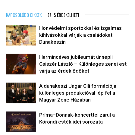
KAPCSOLÓDÓ CIKKEK
EZ IS ÉRDEKELHETI
Honvédelmi sportokkal és izgalmas
kihívásokkal várják a családokat
Dunakeszin
Harmincéves jubileumát ünnepli
Csiszér László – Különleges zenei est
várja az érdeklődőket
A dunakeszi Ungár Cili formációja
különleges produkcióval lép fel a
Magyar Zene Házában
Príma–Donnák-koncerttel zárul a
Köröndi esték idei sorozata