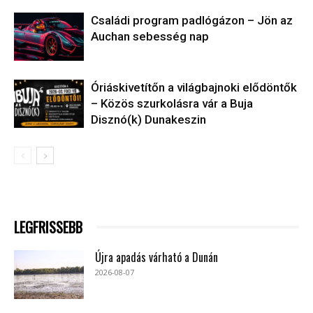
Családi program padlógázon – Jön az
Auchan sebesség nap
Óriáskivetítőn a világbajnoki elődöntők
– Közös szurkolásra vár a Buja
Disznó(k) Dunakeszin
LEGFRISSEBB
Újra apadás várható a Dunán
2026-08-07