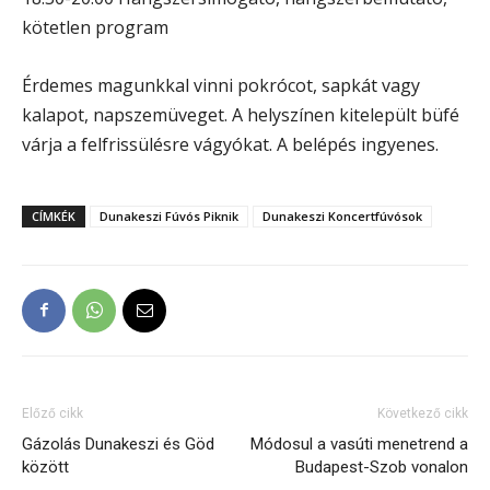
kötetlen program
Érdemes magunkkal vinni pokrócot, sapkát vagy
kalapot, napszemüveget. A helyszínen kitelepült büfé
várja a felfrissülésre vágyókat. A belépés ingyenes.
CÍMKÉK
Dunakeszi Fúvós Piknik
Dunakeszi Koncertfúvósok
Előző cikk
Következő cikk
Gázolás Dunakeszi és Göd
Módosul a vasúti menetrend a
között
Budapest-Szob vonalon