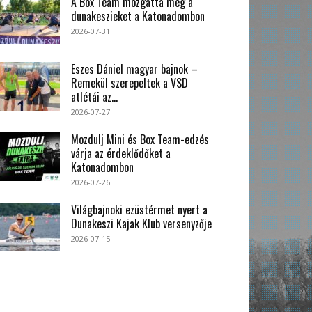
A Box Team mozgatta meg a
dunakeszieket a Katonadombon
2026-07-31
Eszes Dániel magyar bajnok –
Remekül szerepeltek a VSD
atlétái az...
2026-07-27
Mozdulj Mini és Box Team-edzés
várja az érdeklődőket a
Katonadombon
2026-07-26
Világbajnoki ezüstérmet nyert a
Dunakeszi Kajak Klub versenyzője
2026-07-15