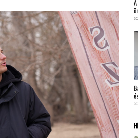
A
ö
20
B
é
20
H