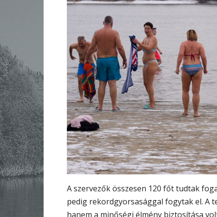
A szervezők összesen 120 főt tudtak foga
pedig rekordgyorsasággal fogytak el. A te
hanem a minőségi élmény biztosítása volt