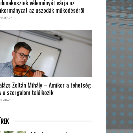
 dunakesziek véleményét várja az
nkormányzat az uszodák működéséről
26-07-23
alázs Zoltán Mihály – Amikor a tehetség
s a szorgalom találkozik
26-06-18
ÍREK