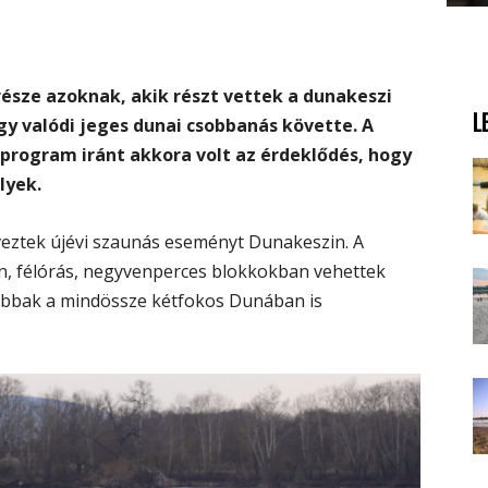
észe azoknak, akik részt vettek a dunakeszi
L
y valódi jeges dunai csobbanás követte. A
 program iránt akkora volt az érdeklődés, hogy
lyek.
ztek újévi szaunás eseményt Dunakeszin. A
, félórás, negyvenperces blokkokban vehettek
abbak a mindössze kétfokos Dunában is