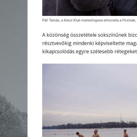
Páll Tamás, a Keszi Klub marketingese elmondta a Postnak
A közönség összetétele sokszínűnek bizon
résztvevőkig mindenki képviseltette magá
kikapcsolódás egyre szélesebb rétegeket