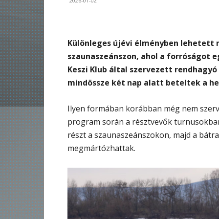
2026-01-02
Különleges újévi élményben lehetett r
szaunaszeánszon, ahol a forróságot eg
Keszi Klub által szervezett rendhagyó
mindössze két nap alatt beteltek a he
Ilyen formában korábban még nem szerve
program során a résztvevők turnusokban
részt a szaunaszeánszokon, majd a bátr
megmártózhattak.