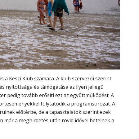
s a Keszi Klub számára. A klub szervezői szerint
s nyitottsága és támogatása az ilyen jellegű
er pedig tovább erősíti ezt az együttműködést. A
orteseményekkel folytatódik a programsorozat. A
ülnek előtérbe, de a tapasztalatok szerint ezek
an már a meghirdetés után rövid idővel betelnek a