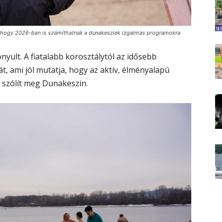
, hogy 2026-ban is számíthatnak a dunakesziek izgalmas programokra
yult. A fiatalabb korosztálytól az idősebb
t, ami jól mutatja, hogy az aktív, élményalapú
 szólít meg Dunakeszin.