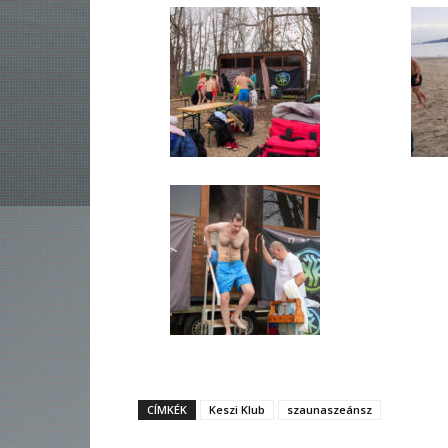
CÍMKÉK
Keszi Klub
szaunaszeánsz