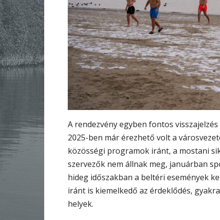
A rendezvény egyben fontos visszajelzés i
2025-ben már érezhető volt a városvezeté
közösségi programok iránt, a mostani sik
szervezők nem állnak meg, januárban sp
hideg időszakban a beltéri események ker
iránt is kiemelkedő az érdeklődés, gyakr
helyek.