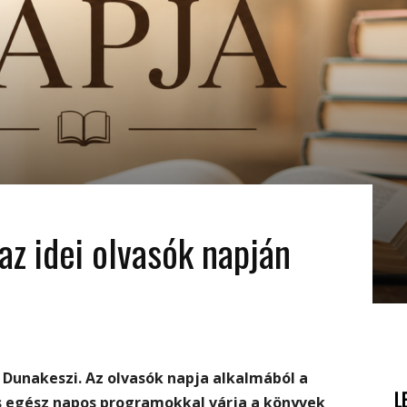
z idei olvasók napján
i Dunakeszi. Az olvasók napja alkalmából a
L
is egész napos programokkal várja a könyvek