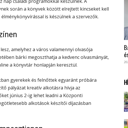
z nap családi programokkal készülnek. A
nek során a könyvek között elrejtett kincseket kell
s élménykönyvírással is készülnek a szervezők.
zínen
B
lesz, amelyhez a város valamennyi olvasója
é
etében bárki megoszthatja a kedvenc olvasmányát,
20
ine a könyvtár honlapján keresztül.
ékban gyerekek és felnőttek egyaránt próbára
H
ítő pályázat kreatív alkotásra hívja az
őket június 2-ig lehet leadni a Központi
egötletesebb alkotások készítői díjazásban