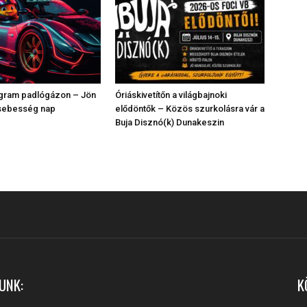
ogram padlógázon – Jön
Óriáskivetítőn a világbajnoki
sebesség nap
elődöntők – Közös szurkolásra vár a
Buja Disznó(k) Dunakeszin
UNK:
K