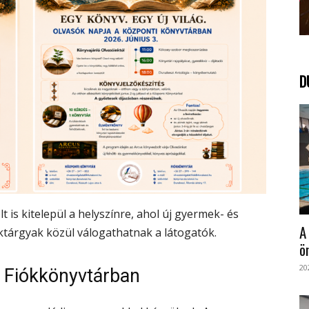
D
 is kitelepül a helyszínre, ahol új gyermek- és
A
ktárgyak közül válogathatnak a látogatók.
ö
20
a Fiókkönyvtárban