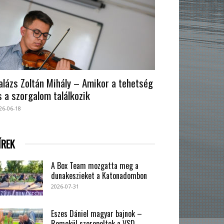
alázs Zoltán Mihály – Amikor a tehetség
s a szorgalom találkozik
26-06-18
ÍREK
A Box Team mozgatta meg a
dunakeszieket a Katonadombon
2026-07-31
Eszes Dániel magyar bajnok –
Remekül szerepeltek a VSD