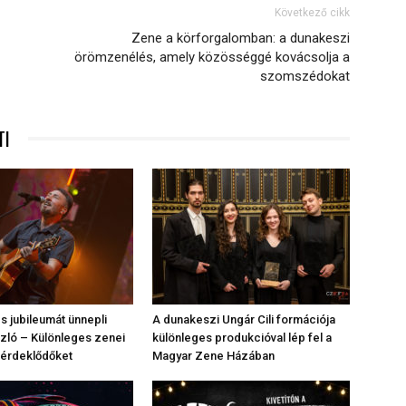
Következő cikk
Zene a körforgalomban: a dunakeszi
örömzenélés, amely közösséggé kovácsolja a
szomszédokat
TI
 jubileumát ünnepli
A dunakeszi Ungár Cili formációja
zló – Különleges zenei
különleges produkcióval lép fel a
z érdeklődőket
Magyar Zene Házában