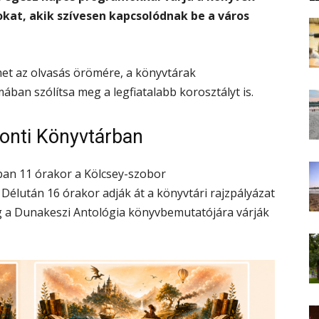
kat, akik szívesen kapcsolódnak be a város
lmet az olvasás örömére, a könyvtárak
ában szólítsa meg a legfiatalabb korosztályt is.
onti Könyvtárban
ban 11 órakor a Kölcsey-szobor
élután 16 órakor adják át a könyvtári rajzpályázat
dig a Dunakeszi Antológia könyvbemutatójára várják