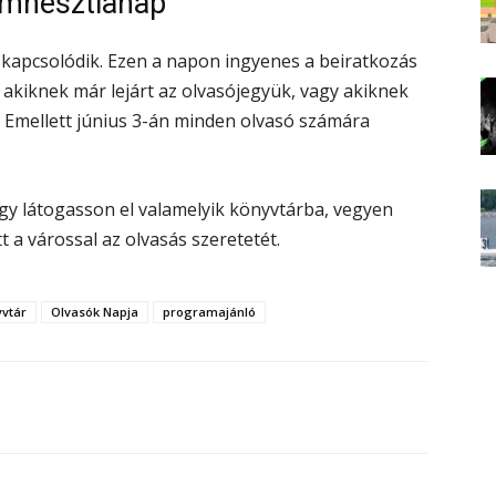
amnesztianap
kapcsolódik. Ezen a napon ingyenes a beiratkozás
 akiknek már lejárt az olvasójegyük, vagy akiknek
le. Emellett június 3-án minden olvasó számára
gy látogasson el valamelyik könyvtárba, vegyen
 a várossal az olvasás szeretetét.
yvtár
Olvasók Napja
programajánló