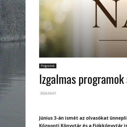
Programok
Izgalmas programok a
2026-06-01
Június 3-án ismét az olvasókat ünnepl
Központi Könyvtár és a Fiókkönyvtár 