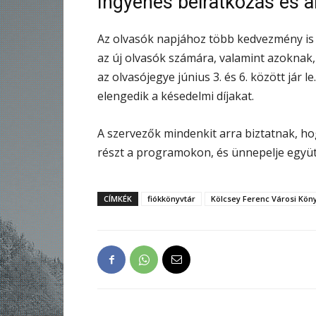
Ingyenes beiratkozás és 
Az olvasók napjához több kedvezmény is 
az új olvasók számára, valamint azoknak,
az olvasójegye június 3. és 6. között jár 
elengedik a késedelmi díjakat.
A szervezők mindenkit arra biztatnak, ho
részt a programokon, és ünnepelje együtt
CÍMKÉK
fiókkönyvtár
Kölcsey Ferenc Városi Kön