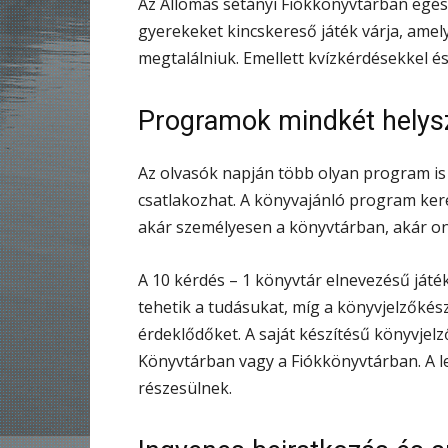
Az Állomás sétányi Fiókkönyvtárban egés
gyerekeket kincskereső játék várja, amely
megtalálniuk. Emellett kvízkérdésekkel é
Programok mindkét helys
Az olvasók napján több olyan program is 
csatlakozhat. A könyvajánló program ker
akár személyesen a könyvtárban, akár onl
A 10 kérdés – 1 könyvtár elnevezésű ját
tehetik a tudásukat, míg a könyvjelzőkész
érdeklődőket. A saját készítésű könyvjelz
Könyvtárban vagy a Fiókkönyvtárban. A l
részesülnek.