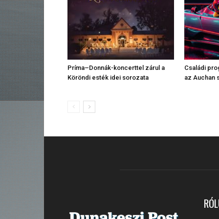
Príma–Donnák-koncerttel zárul a
Családi pr
Köröndi esték idei sorozata
az Auchan 
RÓL