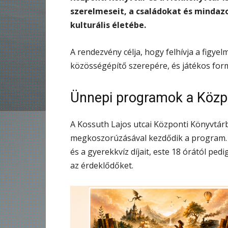
szerelmeseit, a családokat és mindazo
kulturális életébe.
A rendezvény célja, hogy felhívja a figye
közösségépítő szerepére, és játékos form
Ünnepi programok a Közp
A Kossuth Lajos utcai Központi Könyvtár
megkoszorúzásával kezdődik a program. D
és a gyerekkvíz díjait, este 18 órától pe
az érdeklődőket.