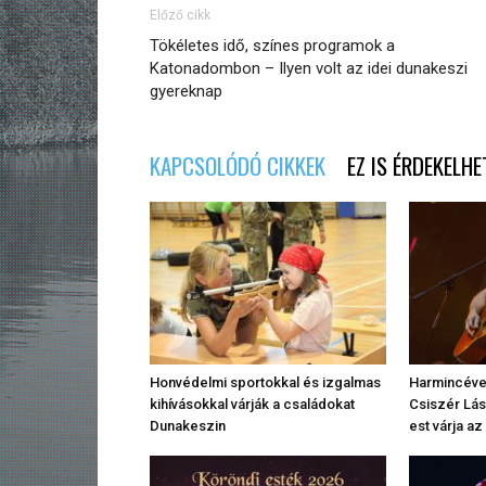
Előző cikk
Tökéletes idő, színes programok a
Katonadombon – Ilyen volt az idei dunakeszi
gyereknap
KAPCSOLÓDÓ CIKKEK
EZ IS ÉRDEKELHE
Honvédelmi sportokkal és izgalmas
Harmincéves
kihívásokkal várják a családokat
Csiszér Lás
Dunakeszin
est várja a