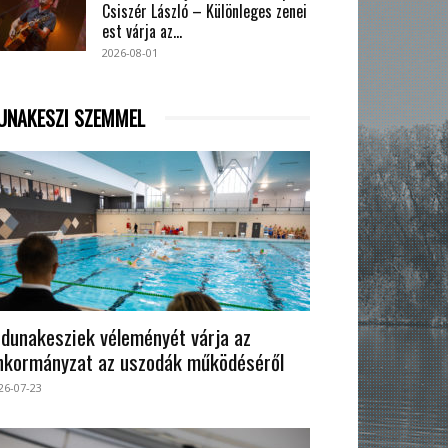
Csiszér László – Különleges zenei
est várja az...
2026-08-01
UNAKESZI SZEMMEL
 dunakesziek véleményét várja az
nkormányzat az uszodák működéséről
26-07-23