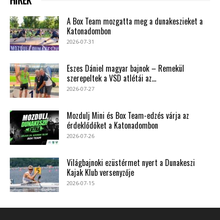
A Box Team mozgatta meg a dunakeszieket a
Katonadombon
2026-07-31
Eszes Dániel magyar bajnok – Remekül
szerepeltek a VSD atlétái az...
2026-07-27
Mozdulj Mini és Box Team-edzés várja az
érdeklődőket a Katonadombon
2026-07-26
Világbajnoki ezüstérmet nyert a Dunakeszi
Kajak Klub versenyzője
2026-07-15