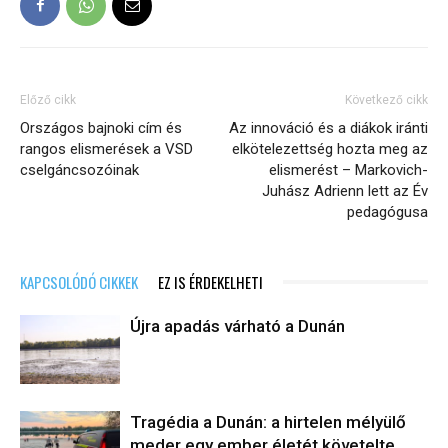
Előző cikk
Következő cikk
Országos bajnoki cím és
Az innováció és a diákok iránti
rangos elismerések a VSD
elkötelezettség hozta meg az
cselgáncsozóinak
elismerést – Markovich-
Juhász Adrienn lett az Év
pedagógusa
KAPCSOLÓDÓ CIKKEK
EZ IS ÉRDEKELHETI
Újra apadás várható a Dunán
Tragédia a Dunán: a hirtelen mélyülő
meder egy ember életét követelte