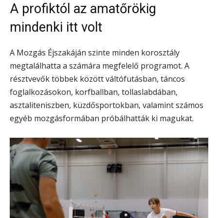
A profiktól az amatőrökig
mindenki itt volt
A Mozgás Éjszakáján szinte minden korosztály
megtalálhatta a számára megfelelő programot. A
résztvevők többek között váltófutásban, táncos
foglalkozásokon, korfballban, tollaslabdában,
asztaliteniszben, küzdősportokban, valamint számos
egyéb mozgásformában próbálhatták ki magukat.