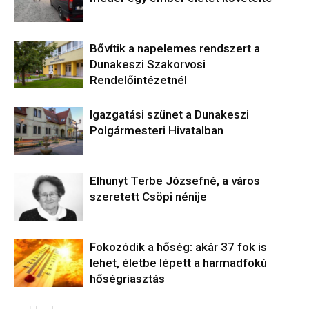
Bővítik a napelemes rendszert a
Dunakeszi Szakorvosi
Rendelőintézetnél
Igazgatási szünet a Dunakeszi
Polgármesteri Hivatalban
Elhunyt Terbe Józsefné, a város
szeretett Csöpi nénije
Fokozódik a hőség: akár 37 fok is
lehet, életbe lépett a harmadfokú
hőségriasztás