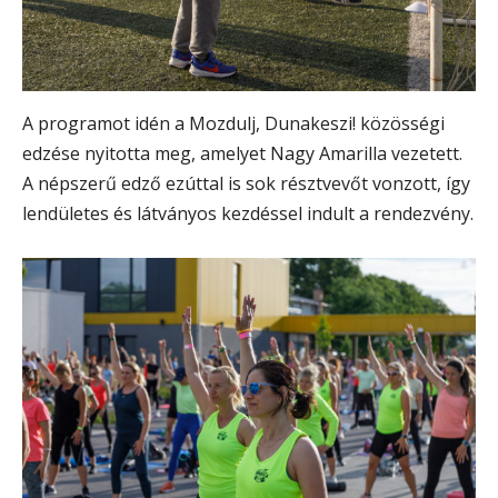
A programot idén a Mozdulj, Dunakeszi! közösségi
edzése nyitotta meg, amelyet Nagy Amarilla vezetett.
A népszerű edző ezúttal is sok résztvevőt vonzott, így
lendületes és látványos kezdéssel indult a rendezvény.