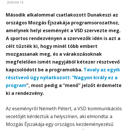
2026-06-15
Második alkalommal csatlakozott Dunakeszi az
országos Mozgás Éjszakája programsorozathoz,
amelynek helyi eseményét a VSD szervezte meg.
A sportos rendezvényen a szervezők idén is azt a
célt tűzték ki, hogy minél több embert
mozgassanak meg, és a várakozásoknak
megfelelően ismét nagyjából kétezer résztvevő
kapcsolódott be a programokba.
Tavaly az egyik
résztvevő úgy nyilatkozott: “Nagyon király ez a
program
”, most pedig a “menő” jelzőt érdemelte
ki a rendezvény.
Az eseményről Németh Pétert, a VSD kommunikációs
vezetőjét kérdeztük a helyszínen, aki elmondta: a
Mozgás Éjszakája egy országos kezdeményezésű