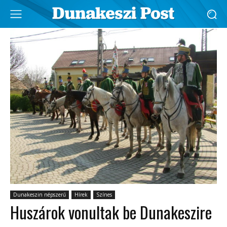
Dunakeszin népszerű
Hírek
Színes
Huszárok vonultak be Dunakeszire