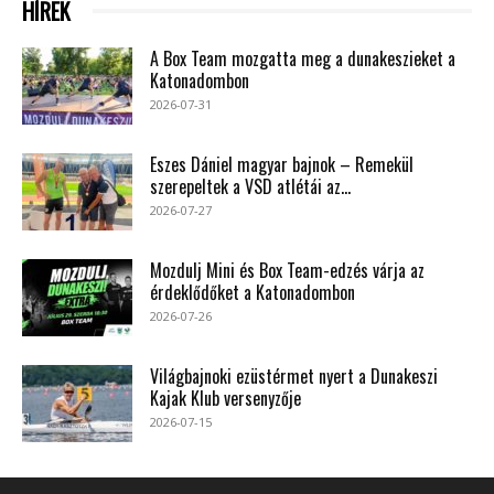
HÍREK
A Box Team mozgatta meg a dunakeszieket a
Katonadombon
2026-07-31
Eszes Dániel magyar bajnok – Remekül
szerepeltek a VSD atlétái az...
2026-07-27
Mozdulj Mini és Box Team-edzés várja az
érdeklődőket a Katonadombon
2026-07-26
Világbajnoki ezüstérmet nyert a Dunakeszi
Kajak Klub versenyzője
2026-07-15