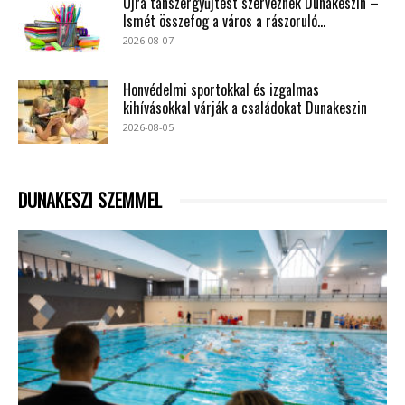
Újra tanszergyűjtést szerveznek Dunakeszin –
Ismét összefog a város a rászoruló...
2026-08-07
Honvédelmi sportokkal és izgalmas
kihívásokkal várják a családokat Dunakeszin
2026-08-05
DUNAKESZI SZEMMEL