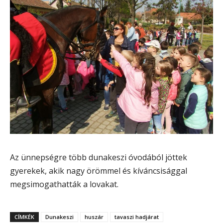
Az ünnepségre több dunakeszi óvodából jöttek
gyerekek, akik nagy örömmel és kíváncsisággal
megsimogathatták a lovakat.
CÍMKÉK
Dunakeszi
huszár
tavaszi hadjárat