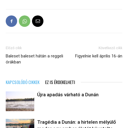
Előző cikk
Következő cikk
Baleset baleset hátán a reggeli
Figyelnie kell április 16-án
órákban
KAPCSOLÓDÓ CIKKEK
EZ IS ÉRDEKELHETI
Újra apadás várható a Dunán
Tragédia a Dunán: a hirtelen mélyülő