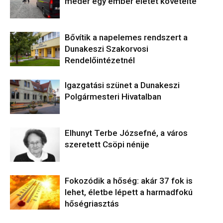
meder egy ember életét követelte
Bővítik a napelemes rendszert a
Dunakeszi Szakorvosi
Rendelőintézetnél
Igazgatási szünet a Dunakeszi
Polgármesteri Hivatalban
Elhunyt Terbe Józsefné, a város
szeretett Csöpi nénije
Fokozódik a hőség: akár 37 fok is
lehet, életbe lépett a harmadfokú
hőségriasztás