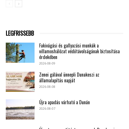
LEGFRISSEBB
Fakivágási és gallyazási munkák a
villamoshálózat védőtávolságának biztosítása
érdekében
2026-08-09
Zenei gálával ünnepli Dunakeszi az
államalapítás napját
2026-08-08
Újra apadás várható a Dunán
2026-08-07