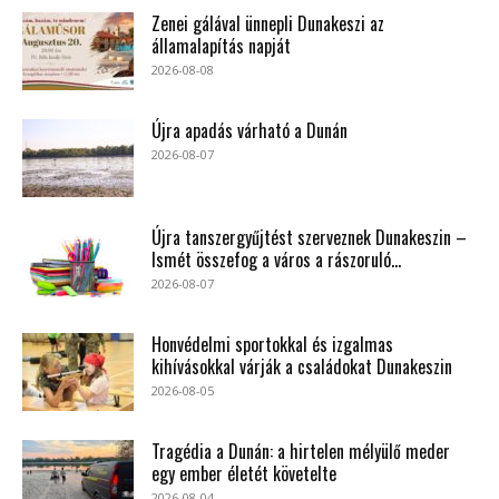
Zenei gálával ünnepli Dunakeszi az
államalapítás napját
2026-08-08
Újra apadás várható a Dunán
2026-08-07
Újra tanszergyűjtést szerveznek Dunakeszin –
Ismét összefog a város a rászoruló...
2026-08-07
Honvédelmi sportokkal és izgalmas
kihívásokkal várják a családokat Dunakeszin
2026-08-05
Tragédia a Dunán: a hirtelen mélyülő meder
egy ember életét követelte
2026-08-04