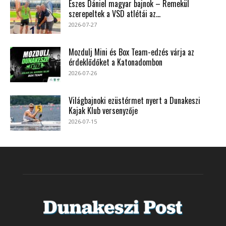
Eszes Dániel magyar bajnok – Remekül
szerepeltek a VSD atlétái az...
2026-07-27
Mozdulj Mini és Box Team-edzés várja az
érdeklődőket a Katonadombon
2026-07-26
Világbajnoki ezüstérmet nyert a Dunakeszi
Kajak Klub versenyzője
2026-07-15