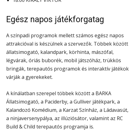
18:00 KIRÁLY VIKTOR
Egész napos játékforgatag
A színpadi programok mellett számos egész napos
attrakcióval is készülnek a szervezők. Többek között
állatsimogató, kalandpark, körhinta, mászófal,
légvárak, óriás buborék, mobil játszóház, trükkös
bringák, terepautós programok és interaktív játékok
várják a gyerekeket.
A kínálatban szerepel többek között a BARKA
Állatsimogató, a Paciderby, a Gulliver játékpark, a
Kalandozó Komédium, a Karzat Színház, a Ládavasút,
a ninjaversenypálya, az illúziósátor, valamint az RC
Build & Child terepautós programja is.