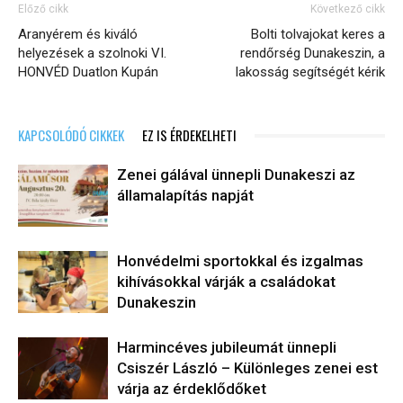
Előző cikk
Következő cikk
Aranyérem és kiváló
Bolti tolvajokat keres a
helyezések a szolnoki VI.
rendőrség Dunakeszin, a
HONVÉD Duatlon Kupán
lakosság segítségét kérik
KAPCSOLÓDÓ CIKKEK
EZ IS ÉRDEKELHETI
Zenei gálával ünnepli Dunakeszi az
államalapítás napját
Honvédelmi sportokkal és izgalmas
kihívásokkal várják a családokat
Dunakeszin
Harmincéves jubileumát ünnepli
Csiszér László – Különleges zenei est
várja az érdeklődőket