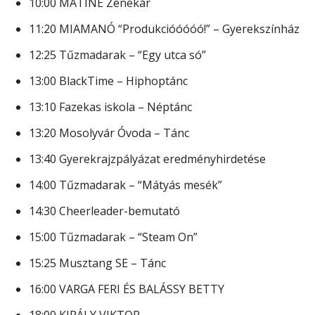
10:00 MATINÉ Zenekar
11:20 MIAMANÓ “Produkcióóóóó!” – Gyerekszínház
12:25 Tűzmadarak – “Egy utca só”
13:00 BlackTime – Hiphoptánc
13:10 Fazekas iskola – Néptánc
13:20 Mosolyvár Óvoda – Tánc
13:40 Gyerekrajzpályázat eredményhirdetése
14:00 Tűzmadarak – “Mátyás mesék”
14:30 Cheerleader-bemutató
15:00 Tűzmadarak – “Steam On”
15:25 Musztang SE – Tánc
16:00 VARGA FERI ÉS BALÁSSY BETTY