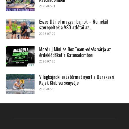
2026-07-31
Eszes Dániel magyar bajnok – Remekül
szerepeltek a VSD atlétái az...
2026-07-27
Mozdulj Mini és Box Team-edzés várja az
érdeklődőket a Katonadombon
2026-07-26
Világbajnoki ezüstérmet nyert a Dunakeszi
Kajak Klub versenyzője
2026-07-15