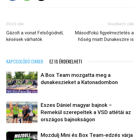
Előző cikk
Következő cikk
Gázolt a vonat Felsőgödnél,
Másodfokú figyelmeztetés a
késések várhatók
hőség miatt Dunakeszire is
KAPCSOLÓDÓ CIKKEK
EZ IS ÉRDEKELHETI
A Box Team mozgatta meg a
dunakeszieket a Katonadombon
Eszes Dániel magyar bajnok –
Remekül szerepeltek a VSD atlétái az
országos bajnokságon
Mozdulj Mini és Box Team-edzés várja