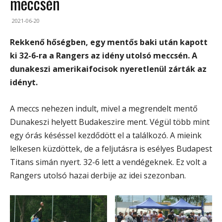
meccsén
2021-06-20
Rekkenő hőségben, egy mentős baki után kapott
ki 32-6-ra a Rangers az idény utolsó meccsén. A
dunakeszi amerikaifocisok nyeretlenül zárták az
idényt.
A meccs nehezen indult, mivel a megrendelt mentő
Dunakeszi helyett Budakeszire ment. Végül több mint
egy órás késéssel kezdődött el a találkozó. A mieink
lelkesen küzdöttek, de a feljutásra is esélyes Budapest
Titans simán nyert. 32-6 lett a vendégeknek. Ez volt a
Rangers utolsó hazai derbije az idei szezonban.