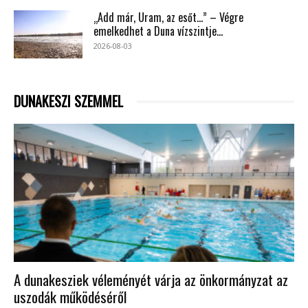
„Add már, Uram, az esőt…” – Végre
emelkedhet a Duna vízszintje...
2026-08-03
DUNAKESZI SZEMMEL
A dunakesziek véleményét várja az önkormányzat az
uszodák működéséről