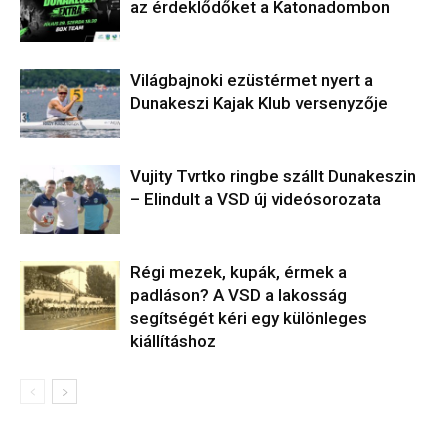
az érdeklődőket a Katonadombon
Világbajnoki ezüstérmet nyert a
Dunakeszi Kajak Klub versenyzője
Vujity Tvrtko ringbe szállt Dunakeszin
– Elindult a VSD új videósorozata
Régi mezek, kupák, érmek a
padláson? A VSD a lakosság
segítségét kéri egy különleges
kiállításhoz