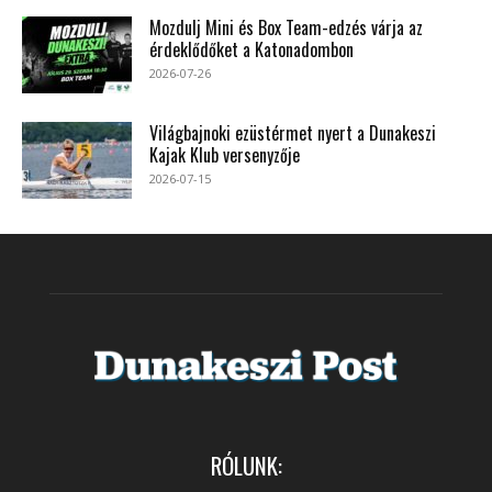
Mozdulj Mini és Box Team-edzés várja az
érdeklődőket a Katonadombon
2026-07-26
Világbajnoki ezüstérmet nyert a Dunakeszi
Kajak Klub versenyzője
2026-07-15
RÓLUNK: