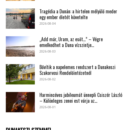
Tragédia a Dunán: a hirtelen mélyülő meder
egy ember életét követelte
2026-08-04
„Add már, Uram, az esőt…” – Végre
emelkedhet a Duna vízszintje...
2026-08-03
Bővítik a napelemes rendszert a Dunakeszi
Szakorvosi Rendelőintézetnél
2026-08-02
Harmincéves jubileumát ünnepli Csiszér László
– Különleges zenei est várja az...
2026-08-01