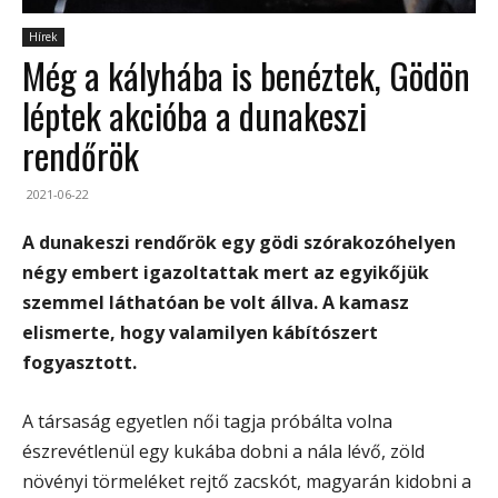
Hírek
Még a kályhába is benéztek, Gödön
léptek akcióba a dunakeszi
rendőrök
2021-06-22
A dunakeszi rendőrök egy gödi szórakozóhelyen
négy embert igazoltattak mert az egyikőjük
szemmel láthatóan be volt állva. A kamasz
elismerte, hogy valamilyen kábítószert
fogyasztott.
A társaság egyetlen női tagja próbálta volna
észrevétlenül egy kukába dobni a nála lévő, zöld
növényi törmeléket rejtő zacskót, magyarán kidobni a