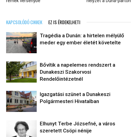
remek versenybe
helyzet a Duna-parton
KAPCSOLÓDÓ CIKKEK
EZ IS ÉRDEKELHETI
Tragédia a Dunán: a hirtelen mélyülő
meder egy ember életét követelte
Bővítik a napelemes rendszert a
Dunakeszi Szakorvosi
Rendelőintézetnél
Igazgatási szünet a Dunakeszi
Polgármesteri Hivatalban
Elhunyt Terbe Józsefné, a város
szeretett Csöpi nénije