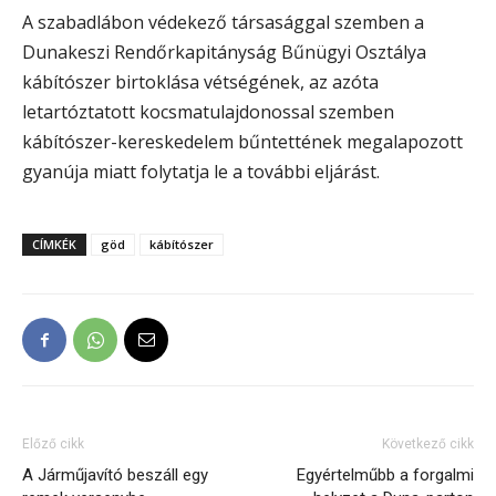
A szabadlábon védekező társasággal szemben a
Dunakeszi Rendőrkapitányság Bűnügyi Osztálya
kábítószer birtoklása vétségének, az azóta
letartóztatott kocsmatulajdonossal szemben
kábítószer-kereskedelem bűntettének megalapozott
gyanúja miatt folytatja le a további eljárást.
CÍMKÉK
göd
kábítószer
Előző cikk
Következő cikk
A Járműjavító beszáll egy
Egyértelműbb a forgalmi