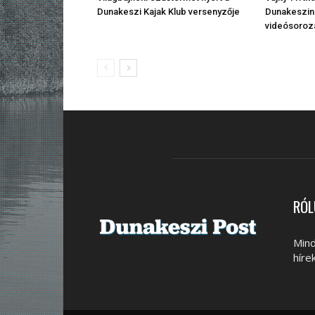
Dunakeszi Kajak Klub versenyzője
Dunakeszin 
videósoroz
RÓL
Mind
híre