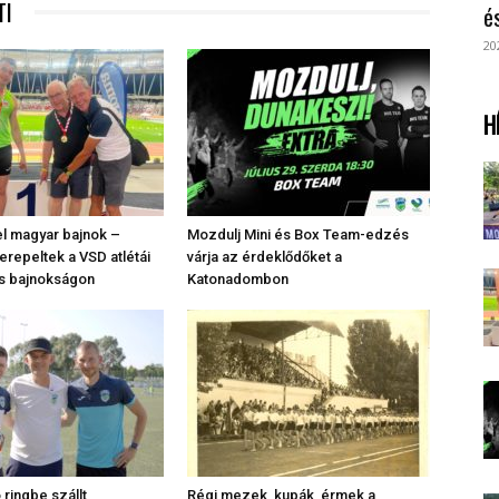
TI
é
20
H
l magyar bajnok –
Mozdulj Mini és Box Team-edzés
repeltek a VSD atlétái
várja az érdeklődőket a
s bajnokságon
Katonadombon
o ringbe szállt
Régi mezek, kupák, érmek a