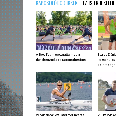
KAPCSOLÓDÓ CIKKEK
EZ IS ÉRDEKELHE
A Box Team mozgatta meg a
Eszes Dánie
dunakeszieket a Katonadombon
Remekül sze
az országo
Világbajnoki ezüstérmet nyert a
Vujity Tvrtk