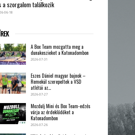
s a szorgalom találkozik
26-06-18
ÍREK
A Box Team mozgatta meg a
dunakeszieket a Katonadombon
2026-07-31
Eszes Dániel magyar bajnok –
Remekül szerepeltek a VSD
atlétái az...
2026-07-27
Mozdulj Mini és Box Team-edzés
várja az érdeklődőket a
Katonadombon
2026-07-26