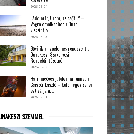
2026-08-04
„Add már, Uram, az esőt…” –
Végre emelkedhet a Duna
vízszintje...
2026-08-03
Bővítik a napelemes rendszert a
Dunakeszi Szakorvosi
Rendelőintézetnél
2026-08-02
Harmincéves jubileumát ünnepli
Csiszér László – Különleges zenei
est várja az...
2026-08-01
UNAKESZI SZEMMEL