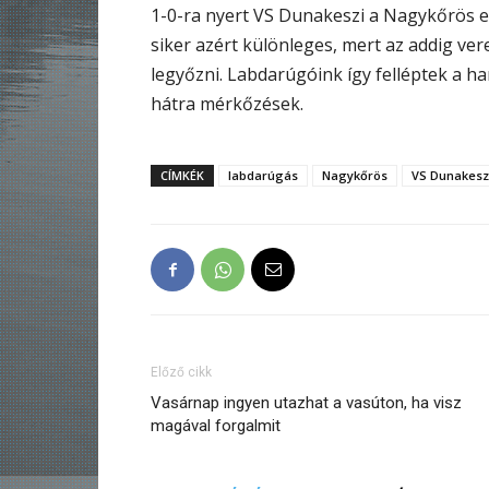
1-0-ra nyert VS Dunakeszi a Nagykőrös ell
siker azért különleges, mert az addig ver
legyőzni. Labdarúgóink így felléptek a h
hátra mérkőzések.
CÍMKÉK
labdarúgás
Nagykőrös
VS Dunakesz
Előző cikk
Vasárnap ingyen utazhat a vasúton, ha visz
magával forgalmit