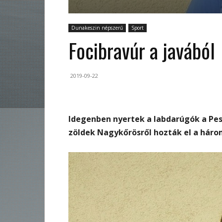
Dunakeszin népszerű
Sport
Focibravúr a javából
2019-09-22
Idegenben nyertek a labdarúgók a Pes
zöldek Nagykőrösről hozták el a háro