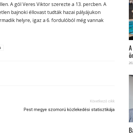
en. A gól Veres Viktor szerezte a 13. percben. A
etlen bajnoki éllovast tudták hazai pályájukon
armadik helyre, igaz a 6. fordulóból még vannak
A
i
ö
20
Következő cikk
Pest megye szomorú közlekedési statisztikája
B