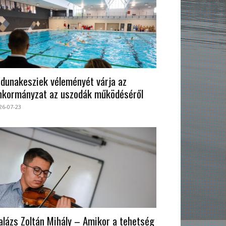
 dunakesziek véleményét várja az
nkormányzat az uszodák működéséről
26-07-23
alázs Zoltán Mihály – Amikor a tehetség