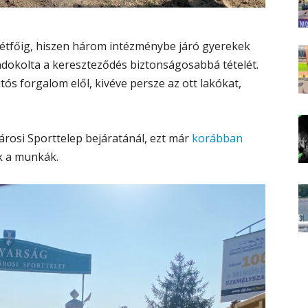
tfőig, hiszen három intézménybe járó gyerekek
 indokolta a kereszteződés biztonságosabbá tételét.
tós forgalom elől, kivéve persze az ott lakókat,
rosi Sporttelep bejáratánál, ezt már
korábban
k a munkák.