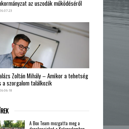
nkormányzat az uszodák működéséről
26-07-23
alázs Zoltán Mihály – Amikor a tehetség
s a szorgalom találkozik
26-06-18
ÍREK
A Box Team mozgatta meg a
dunakeszieket a Katonadombon