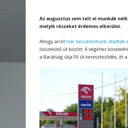
Az augusztus sem telt el munkák nélkül
melyik részeket érdemes elkerülni.
Ahogy arról
már beszámoltunk, átadták a
összekötő út között. A végéhez közelednek
a Barátság útja Fő út kereszteződés, itt 