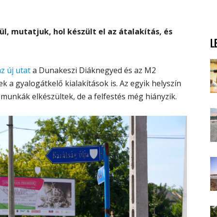
, mutatjuk, hol készült el az átalakítás, és
L
z új utat
a Dunakeszi Diáknegyed és az M2
 a gyalogátkelő kialakítások is. Az egyik helyszín
a munkák elkészültek, de a felfestés még hiányzik.