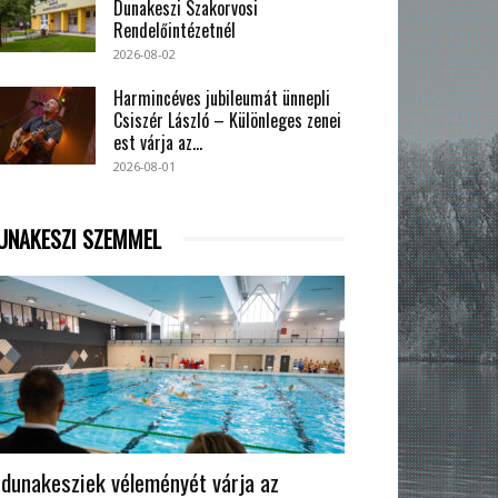
Dunakeszi Szakorvosi
Rendelőintézetnél
2026-08-02
Harmincéves jubileumát ünnepli
Csiszér László – Különleges zenei
est várja az...
2026-08-01
UNAKESZI SZEMMEL
 dunakesziek véleményét várja az