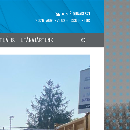
C
DUNAKESZI
36.9
2026. AUGUSZTUS 6. CSÜTÖRTÖK
TUÁLIS
UTÁNAJÁRTUNK