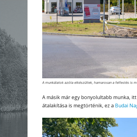
A munkálatok azóta elkészültek, hamarosan a felfestés is m
A másik már egy bonyolultabb munka, itt 
átalakítása is megtörténik, ez a
Budai Nag