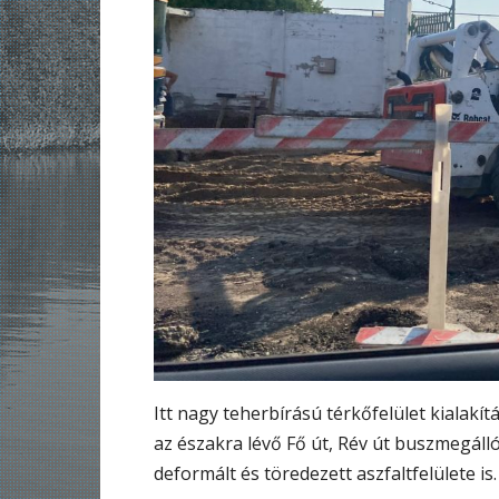
Itt nagy teherbírású térkőfelület kialakít
az északra lévő Fő út, Rév út buszmegáll
deformált és töredezett aszfaltfelülete is.