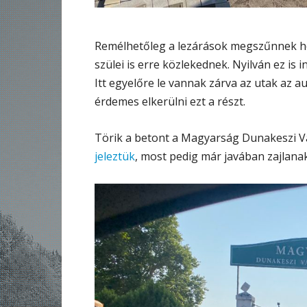
Remélhetőleg a lezárások megszűnnek hé
szülei is erre közlekednek. Nyilván ez is
Itt egyelőre le vannak zárva az utak az au
érdemes elkerülni ezt a részt.
Törik a betont a Magyarság Dunakeszi Vá
jeleztük
, most pedig már javában zajlana