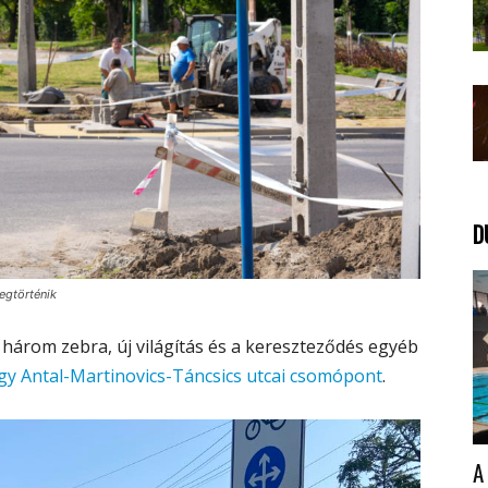
D
egtörténik
három zebra, új világítás és a kereszteződés egyéb
y Antal-Martinovics-Táncsics utcai csomópont
.
A