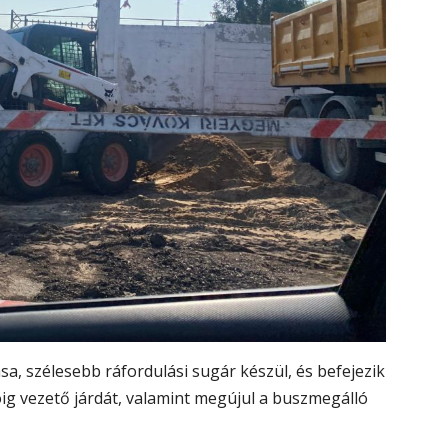
ása, szélesebb ráfordulási sugár készül, és befejezik
óig vezető járdát, valamint megújul a buszmegálló