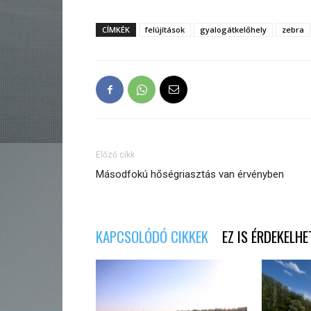
CÍMKÉK
felújítások
gyalogátkelőhely
zebra
Előző cikk
Másodfokú hőségriasztás van érvényben
KAPCSOLÓDÓ CIKKEK
EZ IS ÉRDEKELHE