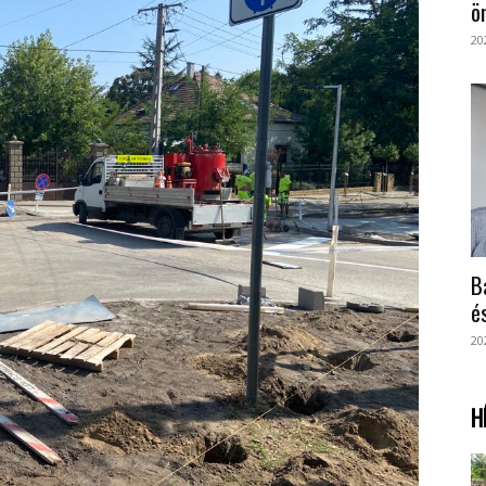
ö
20
B
é
20
H