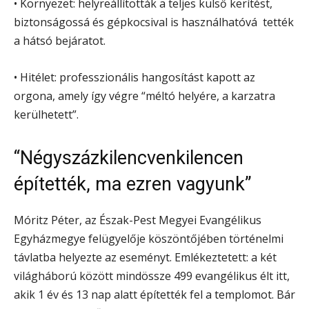
• Környezet: helyreállították a teljes külső kerítést,
biztonságossá és gépkocsival is használhatóvá tették
a hátsó bejáratot.
• Hitélet: professzionális hangosítást kapott az
orgona, amely így végre “méltó helyére, a karzatra
kerülhetett”.
“Négyszázkilencvenkilencen
építették, ma ezren vagyunk”
Móritz Péter, az Észak-Pest Megyei Evangélikus
Egyházmegye felügyelője köszöntőjében történelmi
távlatba helyezte az eseményt. Emlékeztetett: a két
világháború között mindössze 499 evangélikus élt itt,
akik 1 év és 13 nap alatt építették fel a templomot. Bár