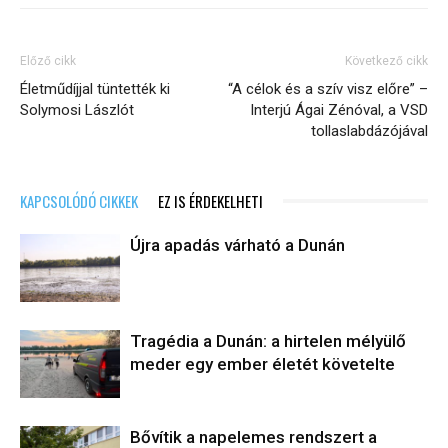
Előző cikk
Következő cikk
Életműdíjjal tüntették ki
“A célok és a szív visz előre” –
Solymosi Lászlót
Interjú Ágai Zénóval, a VSD
tollaslabdázójával
KAPCSOLÓDÓ CIKKEK
EZ IS ÉRDEKELHETI
Újra apadás várható a Dunán
Tragédia a Dunán: a hirtelen mélyülő
meder egy ember életét követelte
Bővítik a napelemes rendszert a