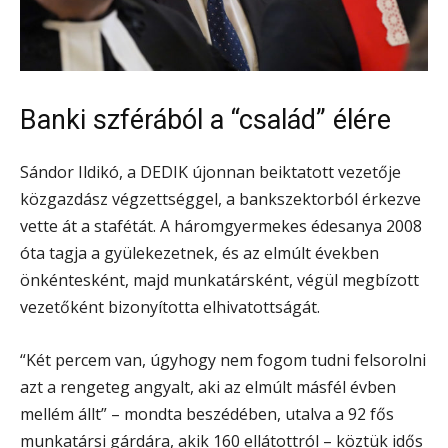
Banki szférából a “család” élére
Sándor Ildikó, a DEDIK újonnan beiktatott vezetője
közgazdász végzettséggel, a bankszektorból érkezve
vette át a stafétát. A háromgyermekes édesanya 2008
óta tagja a gyülekezetnek, és az elmúlt években
önkéntesként, majd munkatársként, végül megbízott
vezetőként bizonyította elhivatottságát.
“Két percem van, úgyhogy nem fogom tudni felsorolni
azt a rengeteg angyalt, aki az elmúlt másfél évben
mellém állt” – mondta beszédében, utalva a 92 fős
munkatársi gárdára, akik 160 ellátottról – köztük idős