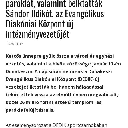
parókiát, valamint beiktatták
Sándor Ildikót, az Evangélikus
Diakóniai Központ új
intézményvezetőjét
2026-01-17
Kettős ünnepre gyűlt össze a városi és egyházi
vezetés, valamint a hívők közössége január 17-én
Dunakeszin. A nap során nemcsak a Dunakeszi
Evangélikus Diakóniai Központ (DEDIK) új
vezetőjét iktatták be, hanem hálaadással
tekintettek vissza az elmúlt évben megvalósult,
közel 26 millió forint értékű templom- és
parókiafelújításra is.
Az eseménysorozat a DEDIK sportcsarnokában