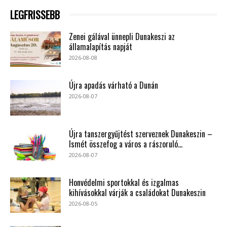
LEGFRISSEBB
Zenei gálával ünnepli Dunakeszi az
államalapítás napját
2026-08-08
Újra apadás várható a Dunán
2026-08-07
Újra tanszergyűjtést szerveznek Dunakeszin –
Ismét összefog a város a rászoruló...
2026-08-07
Honvédelmi sportokkal és izgalmas
kihívásokkal várják a családokat Dunakeszin
2026-08-05