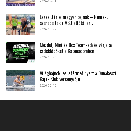
2026-07-31
Eszes Dániel magyar bajnok – Remekül
szerepeltek a VSD atlétái az...
2026-07-27
Mozdulj Mini és Box Team-edzés várja az
érdeklődőket a Katonadombon
2026-07-26
Világbajnoki ezüstérmet nyert a Dunakeszi
Kajak Klub versenyzője
2026-07-15