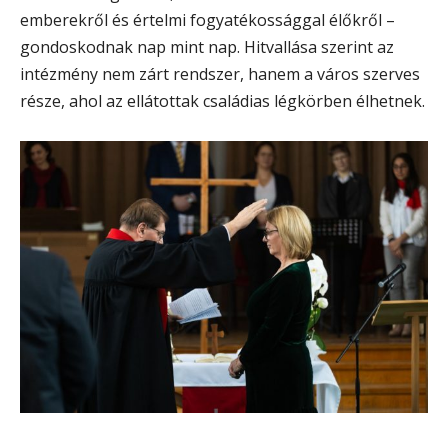
emberekről és értelmi fogyatékossággal élőkről –
gondoskodnak nap mint nap. Hitvallása szerint az
intézmény nem zárt rendszer, hanem a város szerves
része, ahol az ellátottak családias légkörben élhetnek.