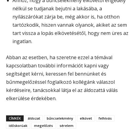
Ahhoz, hogy a bűncselekmény elkövetői engedély
nélkül se tudjanak bejutni a lakásába, a
nyílászárókat zárja be, még akkor is, ha otthon
tartózkodik, hiszen vannak olyanok, akiket az sem
tart vissza a lopás elkövetésétől, hogy nem üres az
ingatlan.
Abban az esetben, ha szeretne ezzel a témával
kapcsolatban további információt kapni vagy
segítséget kérni, keressen fel bennünket és
bűnmegelőzéssel foglalkozó kollégánk válaszol
kérdéseire, tanácsokkal látja el az áldozattá válás
elkerülése érdekében.
CÍMKÉK
áldozat
bűncselekmény
elkövet
felhívás
időskorúak
megelőzés
sérelem