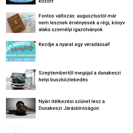
között
Fontos változás: augusztustól már
nem lesznek érvényesek a régi, könyv
alakú személyi igazolványok
Kezdje a nyarat egy véradással!
Szeptembertől megújul a dunakeszi
helyi buszközlekedés
Nyári ítélkezési szünet lesz a
Dunakeszi Járásbíróságon