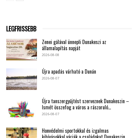
LEGFRISSEBB
Zenei gálával ünnepli Dunakeszi az
államalapítás napját
2026-08-08
Újra apadás várható a Dunán
2026-08-07
Újra tanszergyűjtést szerveznek Dunakeszin –
Ismét összefog a város a rászoruló...
2026-08-07
Honvédelmi sportokkal és izgalmas
kihívásokkal várják a családokat Dunakeszin