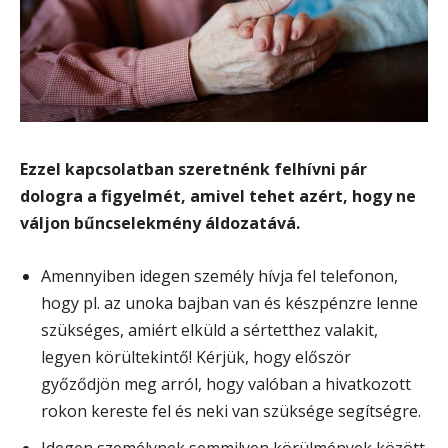
Ezzel kapcsolatban szeretnénk felhívni pár
dologra a figyelmét, amivel tehet azért, hogy ne
váljon bűncselekmény áldozatává.
Amennyiben idegen személy hívja fel telefonon,
hogy pl. az unoka bajban van és készpénzre lenne
szükséges, amiért elküld a sértetthez valakit,
legyen körültekintő! Kérjük, hogy először
győződjön meg arról, hogy valóban a hivatkozott
rokon kereste fel és neki van szüksége segítségre.
Idegen személynek semmilyen körülmények között