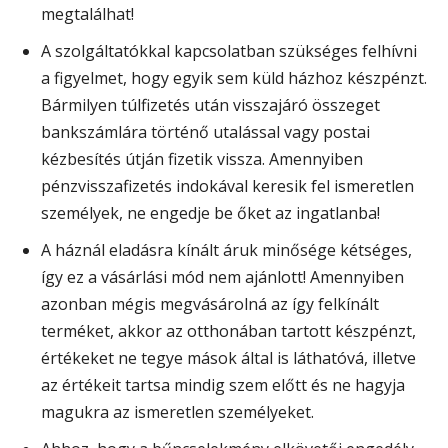
megtalálhat!
A szolgáltatókkal kapcsolatban szükséges felhívni
a figyelmet, hogy egyik sem küld házhoz készpénzt.
Bármilyen túlfizetés után visszajáró összeget
bankszámlára történő utalással vagy postai
kézbesítés útján fizetik vissza. Amennyiben
pénzvisszafizetés indokával keresik fel ismeretlen
személyek, ne engedje be őket az ingatlanba!
A háznál eladásra kínált áruk minősége kétséges,
így ez a vásárlási mód nem ajánlott! Amennyiben
azonban mégis megvásárolná az így felkínált
terméket, akkor az otthonában tartott készpénzt,
értékeket ne tegye mások által is láthatóvá, illetve
az értékeit tartsa mindig szem előtt és ne hagyja
magukra az ismeretlen személyeket.