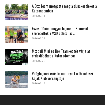
A Box Team mozgatta meg a dunakeszieket a
Katonadombon
2026-07-31
Eszes Dániel magyar bajnok – Remekül
szerepeltek a VSD atlétái az...
2026-07-27
Mozdulj Mini és Box Team-edzés várja az
érdeklődőket a Katonadombon
2026-07-26
Világbajnoki ezüstérmet nyert a Dunakeszi
Kajak Klub versenyzője
2026-07-15