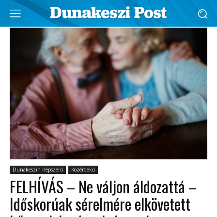
Dunakeszin népszerű
Közérdekű
FELHÍVÁS – Ne váljon áldozattá –
Időskorúak sérelmére elkövetett