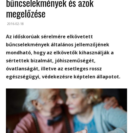
bűncselekmények és azok
megelőzése
2016-02-18
Az időskorúak sérelmére elkövetett
bűncselekmények általános jellemzőjének
mondható, hogy az elkövetők kihasználják a
sértettek bizalmát, jóhiszeműségét,
óvatlanságát, illetve az esetleges rossz
egészségügyi, védekezésre képtelen állapotot.