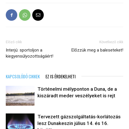
Előző cikk
Következő cikk
Interjú: sportoljon a
Előzzük meg a baleseteket!
kiegyensúlyozottságáért!
KAPCSOLÓDÓ CIKKEK
EZ IS ÉRDEKELHETI
Történelmi mélyponton a Duna, de a
kiszáradt meder veszélyeket is rejt
Tervezett gázszolgáltatás-korlátozás
lesz Dunakeszin július 14. és 16.