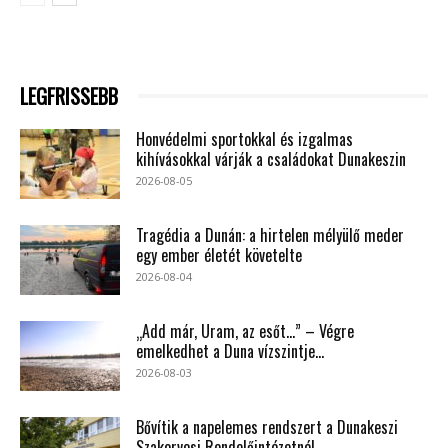
LEGFRISSEBB
Honvédelmi sportokkal és izgalmas
kihívásokkal várják a családokat Dunakeszin
2026-08-05
Tragédia a Dunán: a hirtelen mélyülő meder
egy ember életét követelte
2026-08-04
„Add már, Uram, az esőt…” – Végre
emelkedhet a Duna vízszintje...
2026-08-03
Bővítik a napelemes rendszert a Dunakeszi
Szakorvosi Rendelőintézetnél