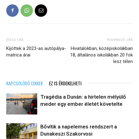
Előző cikk
Következő cikk
Kijöttek a 2023-as autópálya-
Hivatalokban, középiskolákban
matrica árai
18, általános iskolákban 20 fok
lesz télen
KAPCSOLÓDÓ CIKKEK
EZ IS ÉRDEKELHETI
Tragédia a Dunán: a hirtelen mélyülő
meder egy ember életét követelte
Bővítik a napelemes rendszert a
Dunakeszi Szakorvosi