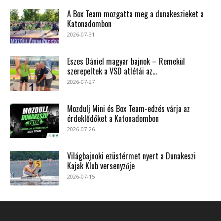
A Box Team mozgatta meg a dunakeszieket a
Katonadombon
2026-07-31
Eszes Dániel magyar bajnok – Remekül
szerepeltek a VSD atlétái az...
2026-07-27
Mozdulj Mini és Box Team-edzés várja az
érdeklődőket a Katonadombon
2026-07-26
Világbajnoki ezüstérmet nyert a Dunakeszi
Kajak Klub versenyzője
2026-07-15