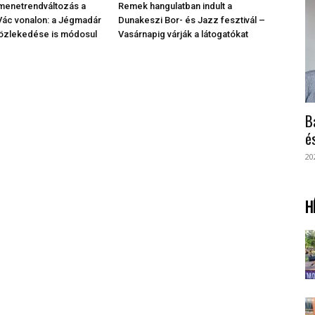
menetrendváltozás a
Remek hangulatban indult a
ác vonalon: a Jégmadár
Dunakeszi Bor- és Jazz fesztivál –
özlekedése is módosul
Vasárnapig várják a látogatókat
B
é
20
H