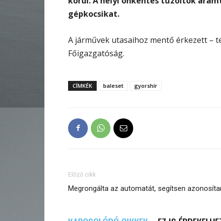
körül. A helyi önkéntes tűzoltók ára
gépkocsikat.
A járművek utasaihoz mentő érkezett – t
Főigazgatóság.
CÍMKÉK
baleset
gyorshír
Előző cikk
Megrongálta az automatát, segítsen azonosíta