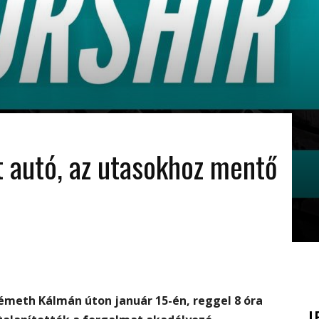
t autó, az utasokhoz mentő
émeth Kálmán úton január 15-én, reggel 8 óra
L