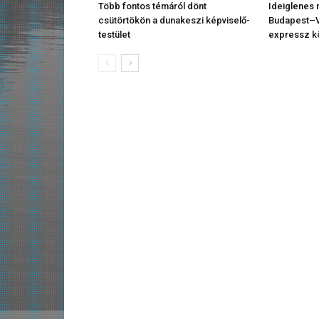
Több fontos témáról dönt
Ideiglenes 
csütörtökön a dunakeszi képviselő-
Budapest–V
testület
expressz k