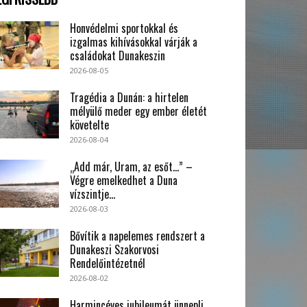
Honvédelmi sportokkal és
izgalmas kihívásokkal várják a
családokat Dunakeszin
2026-08-05
Tragédia a Dunán: a hirtelen
mélyülő meder egy ember életét
követelte
2026-08-04
„Add már, Uram, az esőt…” –
Végre emelkedhet a Duna
vízszintje...
2026-08-03
Bővítik a napelemes rendszert a
Dunakeszi Szakorvosi
Rendelőintézetnél
2026-08-02
Harmincéves jubileumát ünnepli