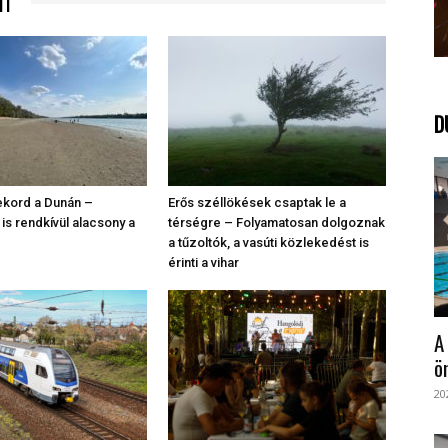
TI
D
rekord a Dunán –
Erős széllökések csaptak le a
is rendkívül alacsony a
térségre – Folyamatosan dolgoznak
a tűzoltók, a vasúti közlekedést is
érinti a vihar
A
ö
20