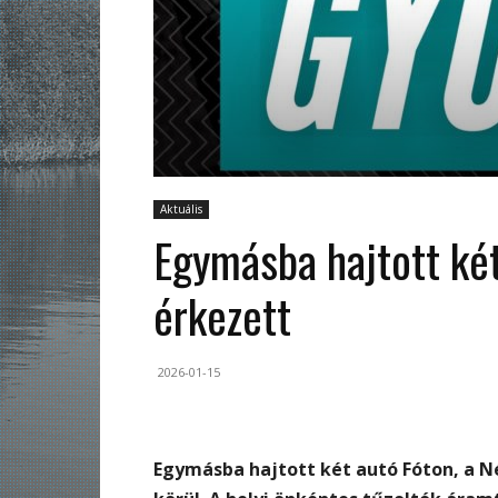
Aktuális
Egymásba hajtott ké
érkezett
2026-01-15
Egymásba hajtott két autó Fóton, a N