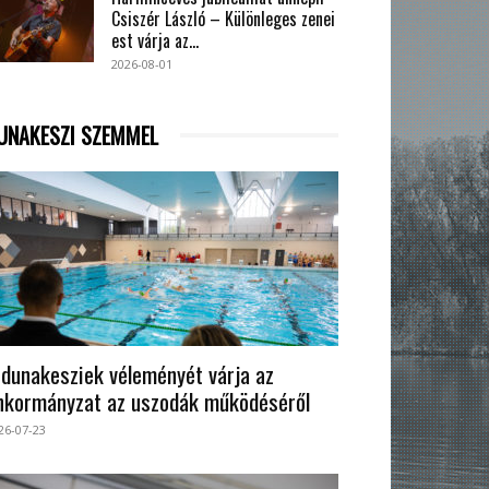
Csiszér László – Különleges zenei
est várja az...
2026-08-01
UNAKESZI SZEMMEL
 dunakesziek véleményét várja az
nkormányzat az uszodák működéséről
26-07-23