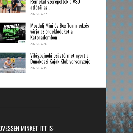
Remekül szerepeltek a VSD
atlétái az...
2026-07-27
Mozdulj Mini és Box Team-edzés
várja az érdeklődőket a
Katonadombon
2026-07-26
Világbajnoki ezüstérmet nyert a
Dunakeszi Kajak Klub versenyzője
2026-07-15
ÖVESSEN MINKET ITT IS: