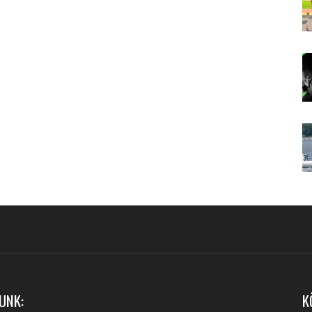
UNK:
K