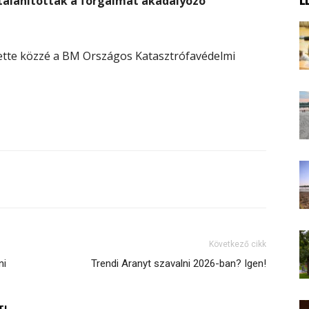
mtalanították a forgalmat akadályozó
ette közzé a BM Országos Katasztrófavédelmi
Következő cikk
ni
Trendi Aranyt szavalni 2026-ban? Igen!