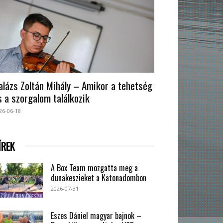
alázs Zoltán Mihály – Amikor a tehetség
s a szorgalom találkozik
26-06-18
ÍREK
A Box Team mozgatta meg a
dunakeszieket a Katonadombon
2026-07-31
Eszes Dániel magyar bajnok –