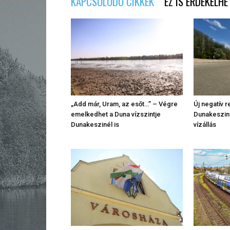
KAPCSOLÓDÓ CIKKEK
EZ IS ÉRDEKELHE
„Add már, Uram, az esőt…” – Végre
Új negatív 
emelkedhet a Duna vízszintje
Dunakeszin 
Dunakeszinél is
vízállás