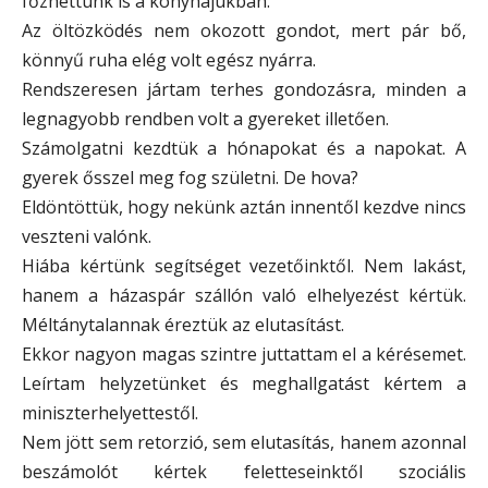
főzhettünk is a konyhájukban.
Az öltözködés nem okozott gondot, mert pár bő,
könnyű ruha elég volt egész nyárra.
Rendszeresen jártam terhes gondozásra, minden a
legnagyobb rendben volt a gyereket illetően.
Számolgatni kezdtük a hónapokat és a napokat. A
gyerek ősszel meg fog születni. De hova?
Eldöntöttük, hogy nekünk aztán innentől kezdve nincs
veszteni valónk.
Hiába kértünk segítséget vezetőinktől. Nem lakást,
hanem a házaspár szállón való elhelyezést kértük.
Méltánytalannak éreztük az elutasítást.
Ekkor nagyon magas szintre juttattam el a kérésemet.
Leírtam helyzetünket és meghallgatást kértem a
miniszterhelyettestől.
Nem jött sem retorzió, sem elutasítás, hanem azonnal
beszámolót kértek feletteseinktől szociális