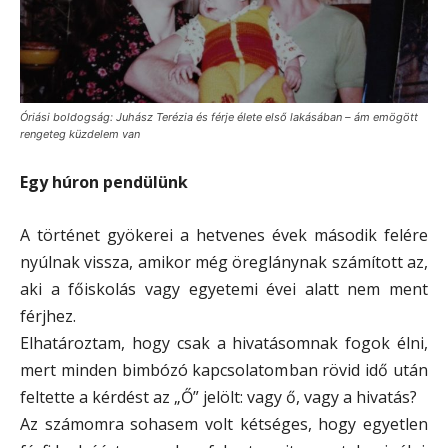
Óriási boldogság: Juhász Terézia és férje élete első lakásában – ám emögött
rengeteg küzdelem van
Egy húron pendülünk
A történet gyökerei a hetvenes évek második felére
nyúlnak vissza, amikor még öreglánynak számított az,
aki a főiskolás vagy egyetemi évei alatt nem ment
férjhez.
Elhatároztam, hogy csak a hivatásomnak fogok élni,
mert minden bimbózó kapcsolatomban rövid idő után
feltette a kérdést az „Ő” jelölt: vagy ő, vagy a hivatás?
Az számomra sohasem volt kétséges, hogy egyetlen