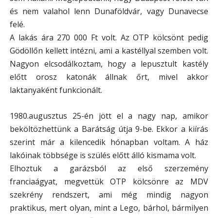
és nem valahol lenn Dunaföldvár, vagy Dunavecse
felé.
A lakás ára 270 000 Ft volt. Az OTP kölcsönt pedig
Gödöllőn kellett intézni, ami a kastéllyal szemben volt.
Nagyon elcsodálkoztam, hogy a lepusztult kastély
előtt orosz katonák állnak őrt, mivel akkor
laktanyaként funkcionált.
1980.augusztus 25-én jött el a nagy nap, amikor
beköltözhettünk a Barátság útja 9-be. Ekkor a kiírás
szerint már a kilencedik hónapban voltam. A ház
lakóinak többsége is szülés előtt álló kismama volt.
Elhoztuk a garázsból az első szerzemény
franciaágyat, megvettük OTP kölcsönre az MDV
szekrény rendszert, ami még mindig nagyon
praktikus, mert olyan, mint a Lego, bárhol, bármilyen