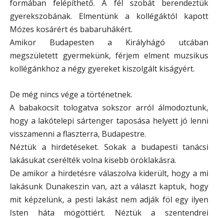
formában felépíthető. A fél szobát berendeztük
gyerekszobának. Elmentünk a kollégáktól kapott
Mózes kosárért és babaruhákért.
Amikor Budapesten a Királyhágó utcában
megszületett gyermekünk, férjem elment muzsikus
kollégánkhoz a négy gyereket kiszolgált kiságyért.
De még nincs vége a történetnek.
A babakocsit tologatva sokszor arról álmodoztunk,
hogy a lakótelepi sártenger taposása helyett jó lenni
visszamenni a flaszterra, Budapestre.
Néztük a hirdetéseket. Sokak a budapesti tanácsi
lakásukat cserélték volna kisebb öröklakásra.
De amikor a hirdetésre válaszolva kiderült, hogy a mi
lakásunk Dunakeszin van, azt a választ kaptuk, hogy
mit képzelünk, a pesti lakást nem adják föl egy ilyen
Isten háta mögöttiért. Néztük a szentendrei