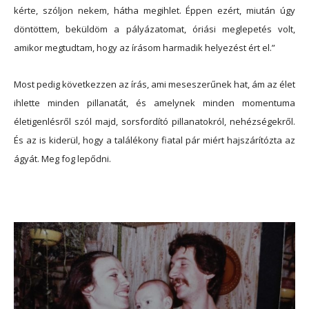
kérte, szóljon nekem, hátha megihlet. Éppen ezért, miután úgy
döntöttem, beküldöm a pályázatomat, óriási meglepetés volt,
amikor megtudtam, hogy az írásom harmadik helyezést ért el.”
Most pedig következzen az írás, ami meseszerűnek hat, ám az élet
ihlette minden pillanatát, és amelynek minden momentuma
életigenlésről szól majd, sorsfordító pillanatokról, nehézségekről.
És az is kiderül, hogy a találékony fiatal pár miért hajszárítózta az
ágyát. Meg fog lepődni.