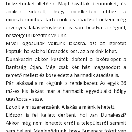
helyzetünket illetően. Majd hívattak bennünket, és
amikor kiderült, hogy mindketten ehhez a
minisztériumhoz tartozunk és ráadásul nekem még
érvényes lakásigénylésem is van beadva a cégnél,
beszélgetni kezdtek velünk.
Mivel jogosultak voltunk lakásra, azt az ígéretet
kaptuk, ha valahol üresedés lesz, az a miénk lehet.
Dunakeszin akkor kezdték építeni a lakótelepet a
Barátság útján. Még csak két ház magasodott a
temető mellett és közeledett a harmadik átadása is.
Pár lakással a mi cégünk is rendelkezett. Az egyik 36
m2-es kis lakást már a harmadik egyedülálló hölgy
utasította vissza.
Ez volt a mi szerencsénk. A lakás a miénk lehetett.
Először is fel kellett deríteni, hol van Dunakeszi?
Akkor még nem lehetett erről a településről semmit
sem hallani. Meglepődtünk, hogy Budapest fölött van