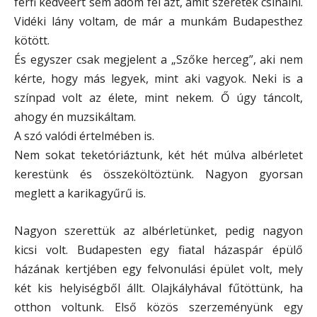
férfi kedvéért sem adom fel azt, amit szeretek csinálni.
Vidéki lány voltam, de már a munkám Budapesthez
kötött.
És egyszer csak megjelent a „Szőke herceg”, aki nem
kérte, hogy más legyek, mint aki vagyok. Neki is a
színpad volt az élete, mint nekem. Ő úgy táncolt,
ahogy én muzsikáltam.
A szó valódi értelmében is.
Nem sokat teketóriáztunk, két hét múlva albérletet
kerestünk és összeköltöztünk. Nagyon gyorsan
meglett a karikagyűrű is.
Nagyon szerettük az albérletünket, pedig nagyon
kicsi volt. Budapesten egy fiatal házaspár épülő
házának kertjében egy felvonulási épület volt, mely
két kis helyiségből állt. Olajkályhával fűtöttünk, ha
otthon voltunk. Első közös szerzeményünk egy