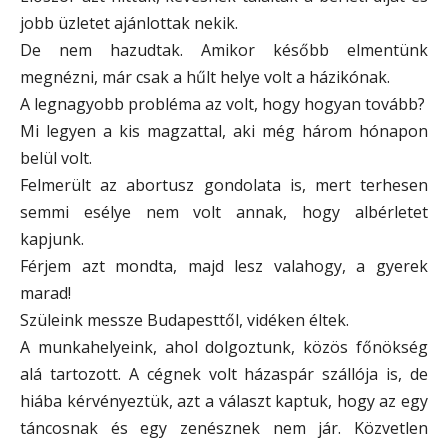
jobb üzletet ajánlottak nekik.
De nem hazudtak. Amikor később elmentünk
megnézni, már csak a hűlt helye volt a házikónak.
A legnagyobb probléma az volt, hogy hogyan tovább?
Mi legyen a kis magzattal, aki még három hónapon
belül volt.
Felmerült az abortusz gondolata is, mert terhesen
semmi esélye nem volt annak, hogy albérletet
kapjunk.
Férjem azt mondta, majd lesz valahogy, a gyerek
marad!
Szüleink messze Budapesttől, vidéken éltek.
A munkahelyeink, ahol dolgoztunk, közös főnökség
alá tartozott. A cégnek volt házaspár szállója is, de
hiába kérvényeztük, azt a választ kaptuk, hogy az egy
táncosnak és egy zenésznek nem jár. Közvetlen