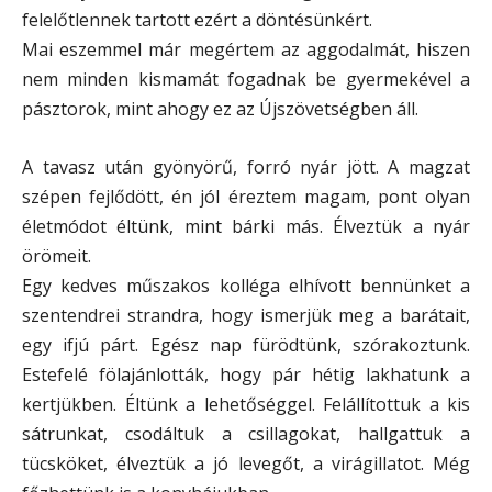
felelőtlennek tartott ezért a döntésünkért.
Mai eszemmel már megértem az aggodalmát, hiszen
nem minden kismamát fogadnak be gyermekével a
pásztorok, mint ahogy ez az Újszövetségben áll.
A tavasz után gyönyörű, forró nyár jött. A magzat
szépen fejlődött, én jól éreztem magam, pont olyan
életmódot éltünk, mint bárki más. Élveztük a nyár
örömeit.
Egy kedves műszakos kolléga elhívott bennünket a
szentendrei strandra, hogy ismerjük meg a barátait,
egy ifjú párt. Egész nap fürödtünk, szórakoztunk.
Estefelé fölajánlották, hogy pár hétig lakhatunk a
kertjükben. Éltünk a lehetőséggel. Felállítottuk a kis
sátrunkat, csodáltuk a csillagokat, hallgattuk a
tücsköket, élveztük a jó levegőt, a virágillatot. Még