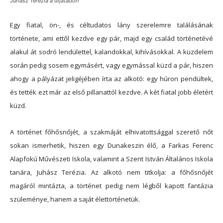
Juhász Terézia a díjátadón
Egy fiatal, ön-, és céltudatos lány szerelemre találásának
története, ami ettől kezdve egy pár, majd egy család történetévé
alakul át sodró lendülettel, kalandokkal, kihívásokkal. A küzdelem
során pedig sosem egymásért, vagy egymással küzd a pár, hiszen
ahogy a pályázat jeligéjében írta az alkotó: egy húron pendültek,
és tették ezt már az első pillanattól kezdve. A két fiatal jobb életért
küzd.
A történet főhősnőjét, a szakmáját elhivatottsággal szerető nőt
sokan ismerhetik, hiszen egy Dunakeszin élő, a Farkas Ferenc
Alapfokú Művészeti Iskola, valamint a Szent István Általános Iskola
tanára, Juhász Terézia. Az alkotó nem titkolja: a főhősnőjét
magáról mintázta, a történet pedig nem légből kapott fantázia
szüleménye, hanem a saját élettörténetük.