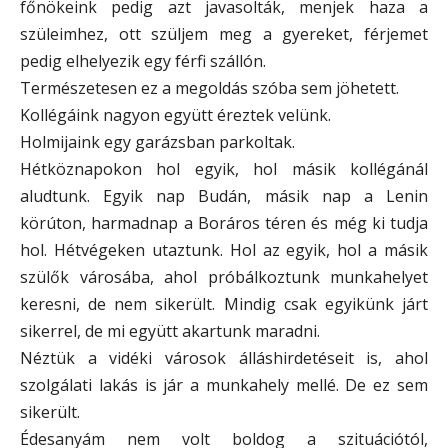
főnökeink pedig azt javasolták, menjek haza a
szüleimhez, ott szüljem meg a gyereket, férjemet
pedig elhelyezik egy férfi szállón.
Természetesen ez a megoldás szóba sem jöhetett.
Kollégáink nagyon együtt éreztek velünk.
Holmijaink egy garázsban parkoltak.
Hétköznapokon hol egyik, hol másik kollégánál
aludtunk. Egyik nap Budán, másik nap a Lenin
körúton, harmadnap a Boráros téren és még ki tudja
hol. Hétvégeken utaztunk. Hol az egyik, hol a másik
szülők városába, ahol próbálkoztunk munkahelyet
keresni, de nem sikerült. Mindig csak egyikünk járt
sikerrel, de mi együtt akartunk maradni.
Néztük a vidéki városok álláshirdetéseit is, ahol
szolgálati lakás is jár a munkahely mellé. De ez sem
sikerült.
Édesanyám nem volt boldog a szituációtól,