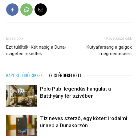
Előző cikk
Következő cikk
Ezt túlélték! Két napig a Duna-
Kutyafarsang a galgok
szigeten rekedtek
megmentéséért
KAPCSOLÓDÓ CIKKEK
EZ IS ÉRDEKELHETI
Polo Pub: legendás hangulat a
Batthyány tér szívében
Tíz neves szerző, egy kötet: irodalmi
ünnep a Dunakorzón