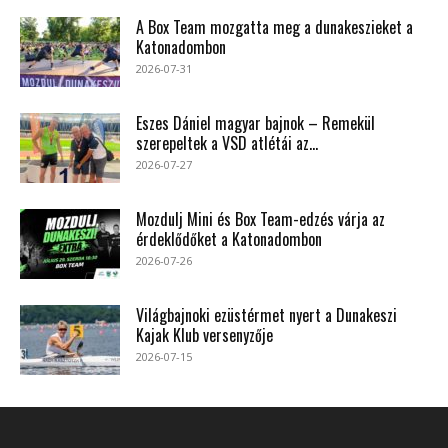
A Box Team mozgatta meg a dunakeszieket a
Katonadombon
2026-07-31
Eszes Dániel magyar bajnok – Remekül
szerepeltek a VSD atlétái az...
2026-07-27
Mozdulj Mini és Box Team-edzés várja az
érdeklődőket a Katonadombon
2026-07-26
Világbajnoki ezüstérmet nyert a Dunakeszi
Kajak Klub versenyzője
2026-07-15