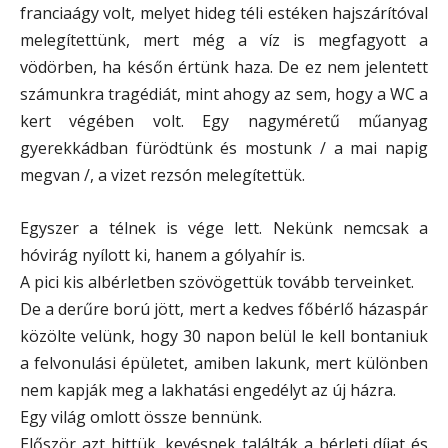
franciaágy volt, melyet hideg téli estéken hajszárítóval
melegítettünk, mert még a víz is megfagyott a
vödörben, ha későn értünk haza. De ez nem jelentett
számunkra tragédiát, mint ahogy az sem, hogy a WC a
kert végében volt. Egy nagyméretű műanyag
gyerekkádban fürödtünk és mostunk / a mai napig
megvan /, a vizet rezsón melegítettük.
Egyszer a télnek is vége lett. Nekünk nemcsak a
hóvirág nyílott ki, hanem a gólyahír is.
A pici kis albérletben szövögettük tovább terveinket.
De a derűre ború jött, mert a kedves főbérlő házaspár
közölte velünk, hogy 30 napon belül le kell bontaniuk
a felvonulási épületet, amiben lakunk, mert különben
nem kapják meg a lakhatási engedélyt az új házra.
Egy világ omlott össze bennünk.
Először azt hittük, kevésnek találták a bérleti díjat és