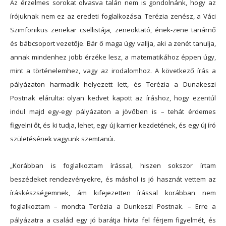
Az érzelmes sorokat olvasva talán nem is gondolnánk, hogy az
írójuknak nem ez az eredeti foglalkozása. Terézia zenész, a Váci
Szimfonikus zenekar csellistája, zeneoktató, ének-zene tanárnő
és bábcsoport vezetője. Bár ő maga úgy vallja, aki a zenét tanulja,
annak mindenhez jobb érzéke lesz, a matematikához éppen úgy,
mint a történelemhez, vagy az irodalomhoz. A következő írás a
pályázaton harmadik helyezett lett, és Terézia a Dunakeszi
Postnak elárulta: olyan kedvet kapott az íráshoz, hogy ezentúl
indul majd egy-egy pályázaton a jövőben is – tehát érdemes
figyelni őt, és ki tudja, lehet, egy új karrier kezdetének, és egy új író
születésének vagyunk szemtanúi.
„Korábban is foglalkoztam írással, hiszen sokszor írtam
beszédeket rendezvényekre, és máshol is jó hasznát vettem az
íráskészségemnek, ám kifejezetten írással korábban nem
foglalkoztam – mondta Terézia a Dunkeszi Postnak. – Erre a
pályázatra a család egy jó barátja hívta fel férjem figyelmét, és