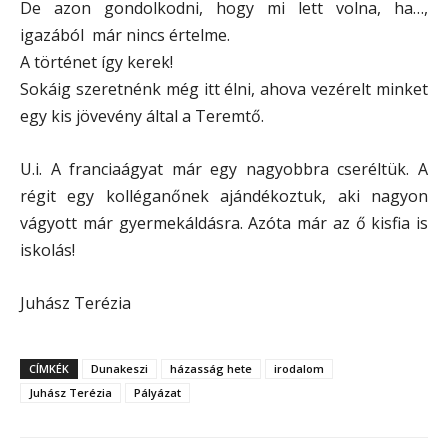
De azon gondolkodni, hogy mi lett volna, ha…,
igazából már nincs értelme.
A történet így kerek!
Sokáig szeretnénk még itt élni, ahova vezérelt minket
egy kis jövevény által a Teremtő.
U.i. A franciaágyat már egy nagyobbra cseréltük. A
régit egy kolléganőnek ajándékoztuk, aki nagyon
vágyott már gyermekáldásra. Azóta már az ő kisfia is
iskolás!
Juhász Terézia
CÍMKÉK
Dunakeszi
házasság hete
irodalom
Juhász Terézia
Pályázat