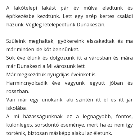
A lakótelepi lakást pár év múlva eladtunk és
építkezésbe kezdtünk. Lett egy szép kertes családi
házunk. Végleg letelepedtünk Dunakeszin.
Szüleink meghaltak, gyökereink elszakadtak és ma
már minden ide köt bennünket.
Sok éve élünk és dolgozunk itt a városban és mára
már Dunakeszi a Mi városunk lett.
Már megkezdtük nyugdíjas éveinket is.
Harmincnyolcadik éve vagyunk együtt jóban és
rosszban.
Van már egy unokánk, aki szintén itt él és itt jár
iskolába.
A mi házasságunknak ez a legnagyobb, fontos,
különleges, sorsdöntő eseménye, mert ha ez nem így
történik, biztosan másképp alakul az életünk.