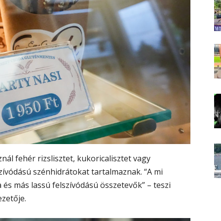
l fehér rizslisztet, kukoricalisztet vagy
ívódású szénhidrátokat tartalmaznak. “A mi
a és más lassú felszívódású összetevők” – teszi
zetője.