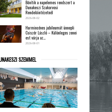
Bővítik a napelemes rendszert a
Dunakeszi Szakorvosi
Rendelőintézetnél
2026-08-02
Harmincéves jubileumát ünnepli
Csiszér László – Különleges zenei
est várja az...
2026-08-01
UNAKESZI SZEMMEL