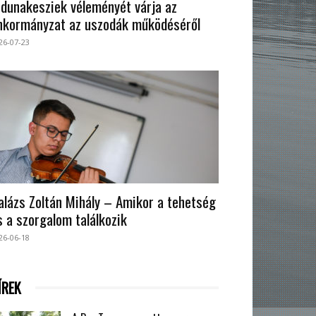
 dunakesziek véleményét várja az
nkormányzat az uszodák működéséről
26-07-23
alázs Zoltán Mihály – Amikor a tehetség
s a szorgalom találkozik
26-06-18
ÍREK