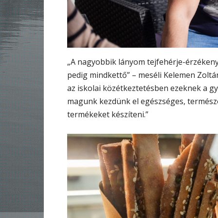
„A nagyobbik lányom tejfehérje-érzékeny
pedig mindkettő” – meséli Kelemen Zoltán
az iskolai közétkeztetésben ezeknek a g
magunk kezdünk el egészséges, termész
termékeket készíteni.”