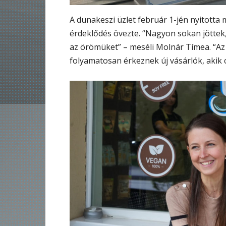
A dunakeszi üzlet február 1-jén nyitotta
érdeklődés övezte. “Nagyon sokan jöttek, 
az örömüket” – meséli Molnár Tímea. “Az 
folyamatosan érkeznek új vásárlók, akik c