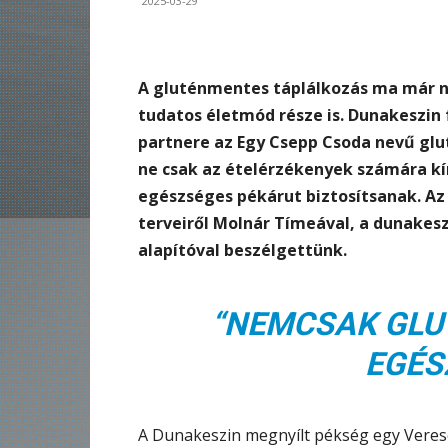
2025-03-29
A gluténmentes táplálkozás ma már 
tudatos életmód része is. Dunakeszin 
partnere az Egy Csepp Csoda nevű glu
ne csak az ételérzékenyek számára k
egészséges pékárut biztosítsanak. Az 
terveiről Molnár Tímeával, a dunakesz
alapítóval beszélgettünk.
“NEMCSAK GLU
EGÉS
A Dunakeszin megnyílt pékség egy Verese