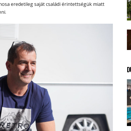
osa eredetileg saját családi érintettségük miatt
ni.
D