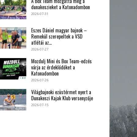
A Box Team mozgatta meg a
dunakeszieket a Katonadombon
2026-07-31
Eszes Dániel magyar bajnok –
Remekül szerepeltek a VSD
atlétái az...
2026-07-27
Mozdulj Mini és Box Team-edzés
várja az érdeklődőket a
Katonadombon
2026-07-26
Világbajnoki ezüstérmet nyert a
Dunakeszi Kajak Klub versenyzője
2026-07-15