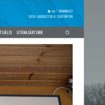
C
DUNAKESZI
34
2026. AUGUSZTUS 6. CSÜTÖRTÖK
TUÁLIS
UTÁNAJÁRTUNK