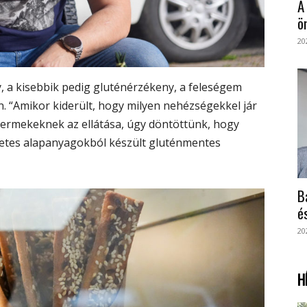
A
ö
20
, a kisebbik pedig gluténérzékeny, a feleségem
. “Amikor kiderült, hogy milyen nehézségekkel jár
yermekeknek az ellátása, úgy döntöttünk, hogy
etes alapanyagokból készült gluténmentes
B
é
20
H