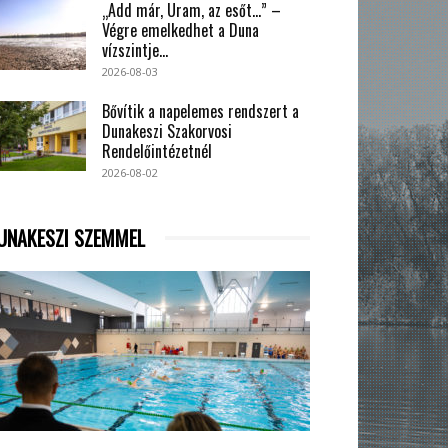
„Add már, Uram, az esőt…” –
Végre emelkedhet a Duna
vízszintje...
2026-08-03
Bővítik a napelemes rendszert a
Dunakeszi Szakorvosi
Rendelőintézetnél
2026-08-02
UNAKESZI SZEMMEL