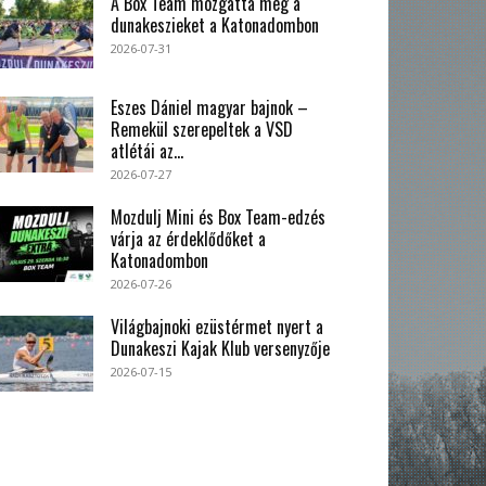
A Box Team mozgatta meg a
dunakeszieket a Katonadombon
2026-07-31
Eszes Dániel magyar bajnok –
Remekül szerepeltek a VSD
atlétái az...
2026-07-27
Mozdulj Mini és Box Team-edzés
várja az érdeklődőket a
Katonadombon
2026-07-26
Világbajnoki ezüstérmet nyert a
Dunakeszi Kajak Klub versenyzője
2026-07-15