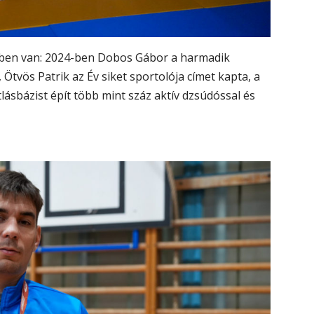
ében van: 2024-ben Dobos Gábor a harmadik
 Ötvös Patrik az Év siket sportolója címet kapta, a
ásbázist épít több mint száz aktív dzsúdóssal és