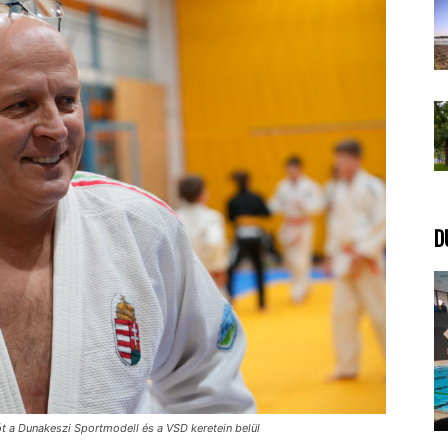
D
t a Dunakeszi Sportmodell és a VSD keretein belül