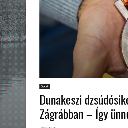
Sport
Dunakeszi dzsúdósik
Zágrábban – Így ünn