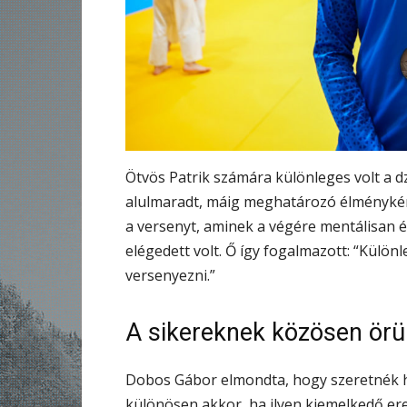
Ötvös Patrik számára különleges volt a 
alulmaradt, máig meghatározó élménykén
a versenyt, aminek a végére mentálisan és 
elégedett volt. Ő így fogalmazott: “Külön
versenyezni.”
A sikereknek közösen örü
Dobos Gábor elmondta, hogy szeretnék 
különösen akkor, ha ilyen kiemelkedő er