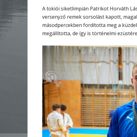
A tokiói siketlimpián Patrikot Horváth Lá
versenyző remek sorsolást kapott, magabi
másodpercekben fordította meg a küzdel
megállította, de így is történelmi ezüsté