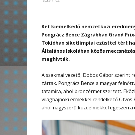
2025-11-22
Két kiemelkedő nemzetközi eredményn
Pongrácz Bence Zágrábban Grand Prix-
Tokióban siketlimpiai ezüsttel tért h
Általános Iskolában közös meccsnézéss
meghívták.
A szakmai vezető, Dobos Gábor szerint 
zártak. Pongrácz Bence a magyar felnőttv
tatamira, ahol bronzérmet szerzett. Ekö
világbajnoki érmekkel rendelkező Ötvös 
ahol nagyszerű küzdelmekkel egészen a d