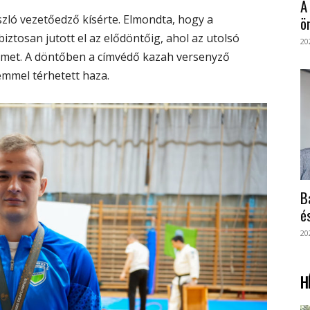
A
szló vezetőedző kísérte. Elmondta, hogy a
ö
ztosan jutott el az elődöntőig, ahol az utolsó
20
met. A döntőben a címvédő kazah versenyző
remmel térhetett haza.
B
é
20
H