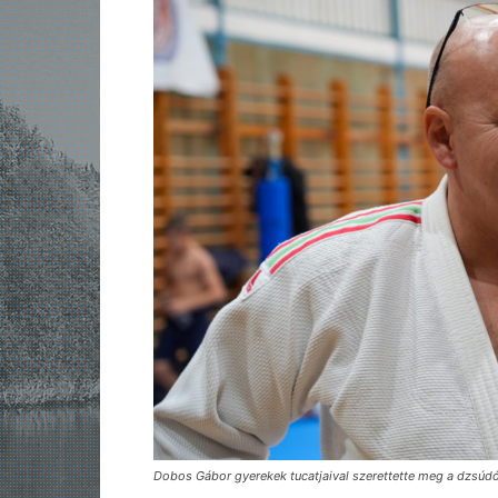
Dobos Gábor gyerekek tucatjaival szerettette meg a dzsúdó