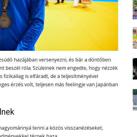
dzsúdó hazájában versenyezni, és bár a döntőben
t beszél róla. Szüleinek nem engedte, hogy nézzék
fizikailag is elfáradt, de a teljesítményével
leges érzés volt, teljesen más feelingje van Japánban
lnek
hagyománnyá tenni a közös visszanézéseket,
edményekkel térnek haza.