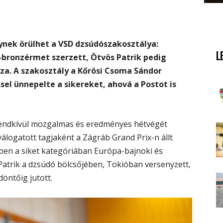
ek örülhet a VSD dzsúdószakosztálya:
L
bronzérmet szerzett, Ötvös Patrik pedig
aza. A szakosztály a Kőrösi Csoma Sándor
el ünnepelte a sikereket, ahová a Postot is
rendkívül mozgalmas és eredményes hétvégét
álogatott tagjaként a Zágráb Grand Prix-n állt
zben a siket kategóriában Európa-bajnoki és
Patrik a dzsúdó bölcsőjében, Tokióban versenyzett,
öntőig jutott.