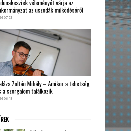
 dunakesziek véleményét várja az
nkormányzat az uszodák működéséről
26-07-23
alázs Zoltán Mihály – Amikor a tehetség
s a szorgalom találkozik
26-06-18
ÍREK