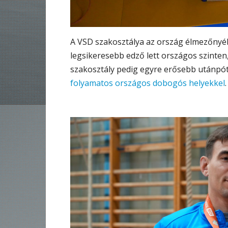
A VSD szakosztálya az ország élmezőny
legsikeresebb edző lett országos szinten,
szakosztály pedig egyre erősebb utánpótl
folyamatos országos dobogós helyekkel
.