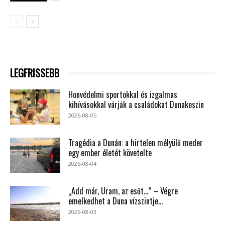
LEGFRISSEBB
Honvédelmi sportokkal és izgalmas
kihívásokkal várják a családokat Dunakeszin
2026-08-05
Tragédia a Dunán: a hirtelen mélyülő meder
egy ember életét követelte
2026-08-04
„Add már, Uram, az esőt…” – Végre
emelkedhet a Duna vízszintje...
2026-08-03