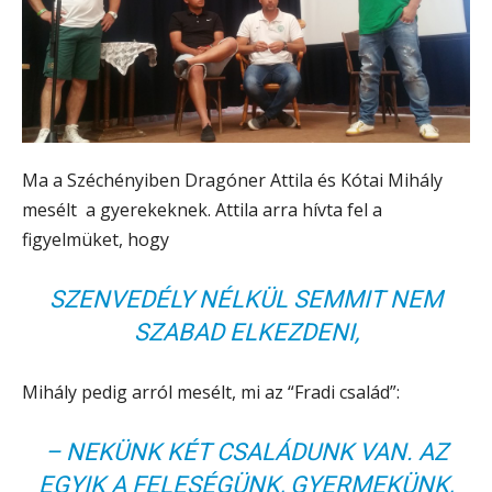
Ma a Széchényiben Dragóner Attila és Kótai Mihály
mesélt a gyerekeknek. Attila arra hívta fel a
figyelmüket, hogy
SZENVEDÉLY NÉLKÜL SEMMIT NEM
SZABAD ELKEZDENI,
Mihály pedig arról mesélt, mi az “Fradi család”:
– NEKÜNK KÉT CSALÁDUNK VAN. AZ
EGYIK A FELESÉGÜNK, GYERMEKÜNK,