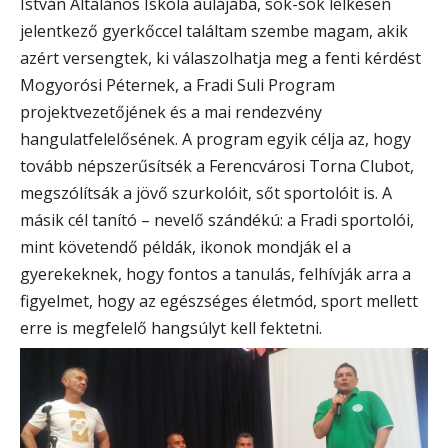
István Általános Iskola aulájába, sok-sok lelkesen
jelentkező gyerkőccel találtam szembe magam, akik
azért versengtek, ki válaszolhatja meg a fenti kérdést
Mogyorósi Péternek, a Fradi Suli Program
projektvezetőjének és a mai rendezvény
hangulatfelelősének. A program egyik célja az, hogy
tovább népszerűsítsék a Ferencvárosi Torna Clubot,
megszólítsák a jövő szurkolóit, sőt sportolóit is. A
másik cél tanító – nevelő szándékú: a Fradi sportolói,
mint követendő példák, ikonok mondják el a
gyerekeknek, hogy fontos a tanulás, felhívják arra a
figyelmet, hogy az egészséges életmód, sport mellett
erre is megfelelő hangsúlyt kell fektetni.