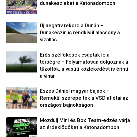
dunakeszieket a Katonadombon
Új negatív rekord a Dunán –
Dunakeszin is rendkívül alacsony a
vízállás
Erős széllökések csaptak le a
térségre – Folyamatosan dolgoznak a
tűzoltók, a vasúti közlekedést is érinti
a vihar
Eszes Dániel magyar bajnok –
Remekül szerepeltek a VSD atlétái az
országos bajnokságon
Mozdulj Mini és Box Team-edzés várja
az érdeklődőket a Katonadombon