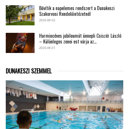
Bővítik a napelemes rendszert a Dunakeszi
Szakorvosi Rendelőintézetnél
2026-08-02
Harmincéves jubileumát ünnepli Csiszér László
– Különleges zenei est várja az...
2026-08-01
DUNAKESZI SZEMMEL