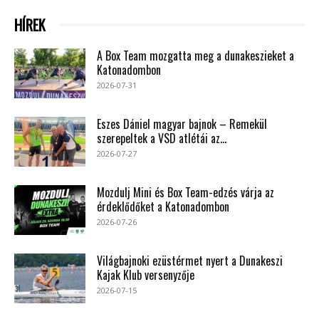
HÍREK
A Box Team mozgatta meg a dunakeszieket a
Katonadombon
2026-07-31
Eszes Dániel magyar bajnok – Remekül
szerepeltek a VSD atlétái az...
2026-07-27
Mozdulj Mini és Box Team-edzés várja az
érdeklődőket a Katonadombon
2026-07-26
Világbajnoki ezüstérmet nyert a Dunakeszi
Kajak Klub versenyzője
2026-07-15