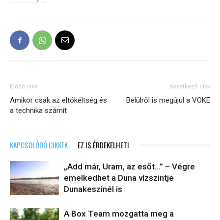
Előző cikk
Következő cikk
Amikor csak az eltökéltség és
Belülről is megújul a VOKE
a technika számít
KAPCSOLÓDÓ CIKKEK
EZ IS ÉRDEKELHETI
„Add már, Uram, az esőt…” – Végre
emelkedhet a Duna vízszintje
Dunakeszinél is
A Box Team mozgatta meg a