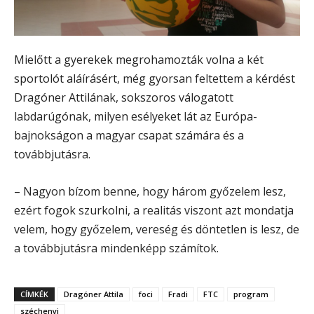
Mielőtt a gyerekek megrohamozták volna a két
sportolót aláírásért, még gyorsan feltettem a kérdést
Dragóner Attilának, sokszoros válogatott
labdarúgónak, milyen esélyeket lát az Európa-
bajnokságon a magyar csapat számára és a
továbbjutásra.
– Nagyon bízom benne, hogy három győzelem lesz,
ezért fogok szurkolni, a realitás viszont azt mondatja
velem, hogy győzelem, vereség és döntetlen is lesz, de
a továbbjutásra mindenképp számítok.
CÍMKÉK
Dragóner Attila
foci
Fradi
FTC
program
széchenyi