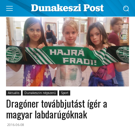
Aktuális
Dunakeszin népszerű
Sport
Dragóner továbbjutást ígér a
magyar labdarúgóknak
2016-06-08