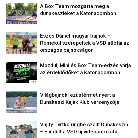
A Box Team mozgatta meg a
dunakeszieket a Katonadombon
Eszes Dániel magyar bajnok –
Remekül szerepeltek a VSD atlétái az
országos bajnokságon
Mozdulj Mini és Box Team-edzés várja
az érdeklődőket a Katonadombon
Világbajnoki ezüstérmet nyert a
Dunakeszi Kajak Klub versenyzője
Vujity Tvrtko ringbe szállt Dunakeszin
– Elindult a VSD új videósorozata