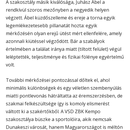
A szakosztály másik kiválósága, Juhász Ábel a
rendkívül szoros mezőnyben a negyedik helyen
végzett. Ábel küzdőszelleme és ereje a torna egyik
legemlékezetesebb pillanatát hozta: egyik
mérkőzésén olyan erejű ütést mért ellenfelére, amely
azonnali kiütéssel végződött. Bár a szabályok
értelmében a találat iránya miatt (tiltott felület) végül
leléptették, teljesítménye és fizikai fölénye egyértelmű
volt.
További mérkőzései pontozással dőltek el, ahol
minimális különbségek és egy véletlen szembenyúlás
miatti pontlevonás hátráltatta az éremszerzésben, de
szakmai felkészültsége így is komoly elismerést
váltott ki a szakértőkből. A VSD ZBK Kempo
szakosztálya büszke a sportolóira, akik nemcsak
Dunakeszi városát, hanem Magyarországot is méltón