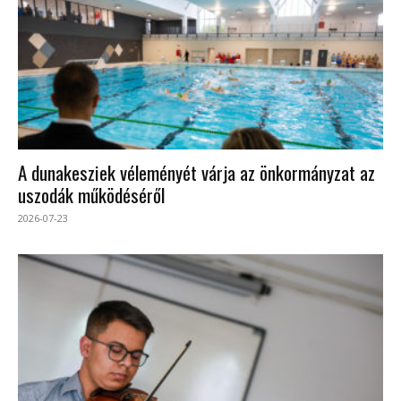
A dunakesziek véleményét várja az önkormányzat az
uszodák működéséről
2026-07-23