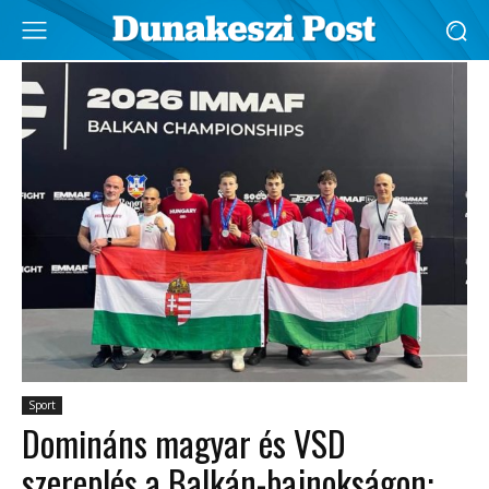
Sport
Domináns magyar és VSD
szereplés a Balkán-bajnokságon: