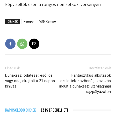
képviselték ezen a rangos nemzetközi versenyen.
CÍMKÉK
Kempo
VSD Kempo
Előző cikk
Következő cikk
Dunakeszi odateszi: eső ide
Fantasztikus alkotások
vagy oda, elrajtolt a 21 napos
születtek: közönségszavazás
kihívás
indult a dunakeszi víz világnapi
rajzpályázaton
KAPCSOLÓDÓ CIKKEK
EZ IS ÉRDEKELHETI