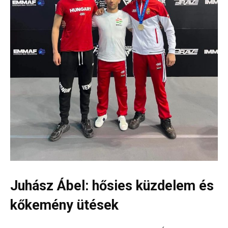
Juhász Ábel: hősies küzdelem és
kőkemény ütések