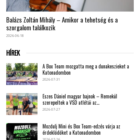
Balázs Zoltán Mihály – Amikor a tehetség és a
szorgalom találkozik
2026-06-18
HÍREK
A Box Team mozgatta meg a dunakeszieket a
Katonadombon
2026-07-31
Eszes Dániel magyar bajnok – Remekül
szerepeltek a VSD atlétái az...
2026-07-27
Mozdulj Mini és Box Team-edzés várja az
érdeklődőket a Katonadombon
2026-07-26