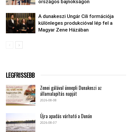
országos bajnokságon
A dunakeszi Ungár Cili formációja
különleges produkcióval lép fel a
Magyar Zene Házában
LEGFRISSEBB
Zenei gálával ünnepli Dunakeszi az
államalapítás napját
2026-08-08
Újra apadás várható a Dunán
2026-08-07