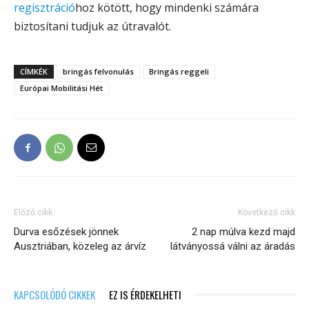
regisztráció
hoz kötött, hogy mindenki számára
biztosítani tudjuk az útravalót.
CÍMKÉK
bringás felvonulás
Bringás reggeli
Európai Mobilitási Hét
Előző cikk
Következő cikk
Durva esőzések jönnek
2 nap múlva kezd majd
Ausztriában, közeleg az árvíz
látványossá válni az áradás
KAPCSOLÓDÓ CIKKEK
EZ IS ÉRDEKELHETI