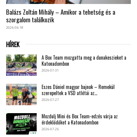
Balázs Zoltán Mihály – Amikor a tehetség és a
szorgalom találkozik
2026-06-18
HÍREK
A Box Team mozgatta meg a dunakeszieket a
Katonadombon
2026-07-31
Eszes Dániel magyar bajnok – Remekül
szerepeltek a VSD atlétái az...
2026-07-27
Mozdulj Mini és Box Team-edzés várja az
érdeklődőket a Katonadombon
2026-07-26