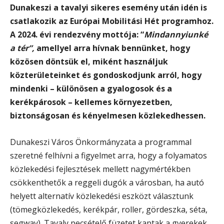
Dunakeszi a tavalyi sikeres esemény után idén is
csatlakozik az Európai Mobilitási Hét programhoz.
A 2024. évi rendezvény mottója: “
Mindannyiunké
a tér”,
amellyel arra hívnak bennünket, hogy
közösen döntsük el, miként használjuk
közterületeinket és gondoskodjunk arról, hogy
mindenki – különösen a gyalogosok és a
kerékpárosok – kellemes környezetben,
biztonságosan és kényelmesen közlekedhessen.
Dunakeszi Város Önkormányzata a programmal
szeretné felhívni a figyelmet arra, hogy a folyamatos
közlekedési fejlesztések mellett nagymértékben
csökkenthetők a reggeli dugók a városban, ha autó
helyett alternatív közlekedési eszközt választunk
(tömegközlekedés, kerékpár, roller, gördeszka, séta,
segway). Tavaly pecsételő füzetet kaptak a gyerekek,