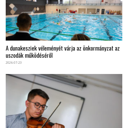
A dunakesziek véleményét várja az önkormányzat az
uszodák működéséről
2026-07-23