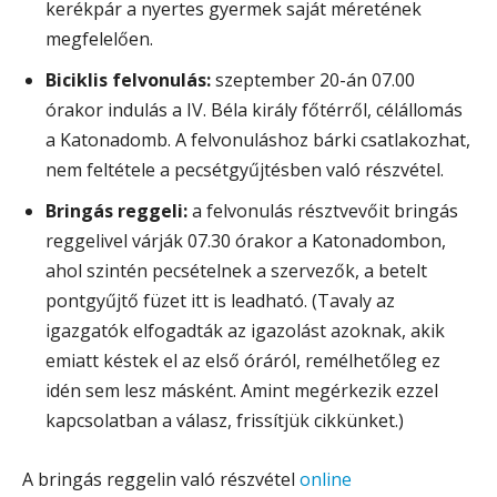
kerékpár a nyertes gyermek saját méretének
megfelelően.
Biciklis felvonulás:
szeptember 20-án 07.00
órakor indulás a IV. Béla király főtérről, célállomás
a Katonadomb. A felvonuláshoz bárki csatlakozhat,
nem feltétele a pecsétgyűjtésben való részvétel.
Bringás reggeli:
a felvonulás résztvevőit bringás
reggelivel várják 07.30 órakor a Katonadombon,
ahol szintén pecsételnek a szervezők, a betelt
pontgyűjtő füzet itt is leadható. (Tavaly az
igazgatók elfogadták az igazolást azoknak, akik
emiatt késtek el az első óráról, remélhetőleg ez
idén sem lesz másként. Amint megérkezik ezzel
kapcsolatban a válasz, frissítjük cikkünket.)
A bringás reggelin való részvétel
online