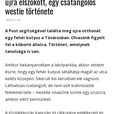
újra elszökött, egy csatangolós
westie története
2022-01-03
A Post segítségével találta meg újra otthonát
egy fehér kutyus a Tóvárosban. Olvasónk figyelt
fel a kóborló állatra. Történet, amelynek
tanulsága is van.
Amikor bekanyarodtam a lakóparkba, akkor vettem
észre, hogy egy fehér kutyus sétáltatja magát az utca
kellős közepén. Sikerült kis kerülővel elé vágnom.
Láthatóan csatangolt, de nem volt különösebb
félelemérzete – mesélte olvasónk szinte egy szuszra,
amikor elért bennünket.
A tűzijátékozás kapcsán írt cikkünkre emlékezett és