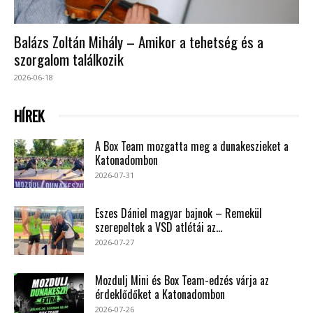
Balázs Zoltán Mihály – Amikor a tehetség és a
szorgalom találkozik
2026-06-18
HÍREK
A Box Team mozgatta meg a dunakeszieket a
Katonadombon
2026-07-31
Eszes Dániel magyar bajnok – Remekül
szerepeltek a VSD atlétái az...
2026-07-27
Mozdulj Mini és Box Team-edzés várja az
érdeklődőket a Katonadombon
2026-07-26