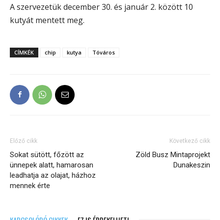
A szervezetük december 30. és január 2. között 10
kutyát mentett meg.
CÍMKÉK
chip
kutya
Tóváros
Előző cikk
Következő cikk
Sokat sütött, főzött az
Zöld Busz Mintaprojekt
ünnepek alatt, hamarosan
Dunakeszin
leadhatja az olajat, házhoz
mennek érte
KAPCSOLÓDÓ CIKKEK
EZ IS ÉRDEKELHETI