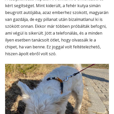
kért segítséget. Mint kiderült, a fehér kutya simán
beugrott autójába, azaz emberhez szokott, magyarán
van gazdája, de egy pillanat után bizalmatlanul ki is
szökött onnan. Ekkor már többen próbálták befogni,
ami végül is sikerült. Jött a telefonálás, és a minden
ilyen esetben tanácsolt ötlet, hogy olvassák le a
chipet, ha van benne. Ez joggal volt feltételezhető,
hiszen ápolt ebről volt szó.