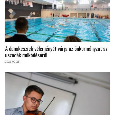
A dunakesziek véleményét várja az önkormányzat az
uszodák működéséről
2026-07-23