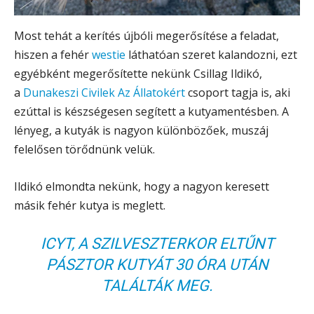
Most tehát a kerítés újbóli megerősítése a feladat,
hiszen a fehér
westie
láthatóan szeret kalandozni, ezt
egyébként megerősítette nekünk Csillag Ildikó,
a
Dunakeszi Civilek Az Állatokért
csoport tagja is, aki
ezúttal is készségesen segített a kutyamentésben. A
lényeg, a kutyák is nagyon különbözőek, muszáj
felelősen törődnünk velük.
Ildikó elmondta nekünk, hogy a nagyon keresett
másik fehér kutya is meglett.
ICYT, A SZILVESZTERKOR ELTŰNT
PÁSZTOR KUTYÁT 30 ÓRA UTÁN
TALÁLTÁK MEG.