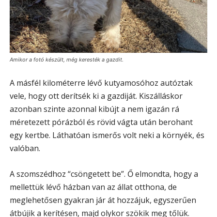
Amikor a fotó készült, még keresték a gazdit.
A másfél kilométerre lévő kutyamosóhoz autóztak
vele, hogy ott derítsék ki a gazdiját. Kiszálláskor
azonban szinte azonnal kibújt a nem igazán rá
méretezett pórázból és rövid vágta után berohant
egy kertbe. Láthatóan ismerős volt neki a környék, és
valóban.
A szomszédhoz “csöngetett be”. Ő elmondta, hogy a
mellettük lévő házban van az állat otthona, de
meglehetősen gyakran jár át hozzájuk, egyszerűen
átbújik a kerítésen, majd olykor szökik meg tőlük.