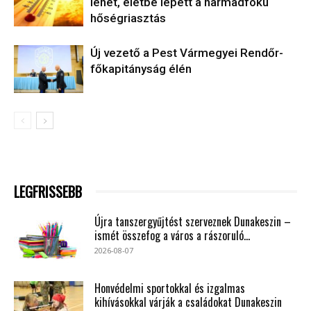
lehet, életbe lépett a harmadfokú
hőségriasztás
Új vezető a Pest Vármegyei Rendőr-
főkapitányság élén
LEGFRISSEBB
Újra tanszergyűjtést szerveznek Dunakeszin –
ismét összefog a város a rászoruló...
2026-08-07
Honvédelmi sportokkal és izgalmas
kihívásokkal várják a családokat Dunakeszin