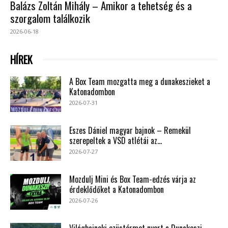
Balázs Zoltán Mihály – Amikor a tehetség és a
szorgalom találkozik
2026-06-18
HÍREK
A Box Team mozgatta meg a dunakeszieket a
Katonadombon
2026-07-31
Eszes Dániel magyar bajnok – Remekül
szerepeltek a VSD atlétái az...
2026-07-27
Mozdulj Mini és Box Team-edzés várja az
érdeklődőket a Katonadombon
2026-07-26
Világbajnoki ezüstérmet nyert a Dunakeszi