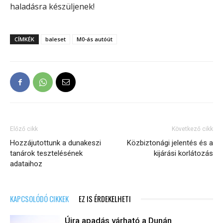
haladásra készüljenek!
CÍMKÉK
baleset
M0-ás autóút
Előző cikk
Következő cikk
Hozzájutottunk a dunakeszi
Közbiztonági jelentés és a
tanárok tesztelésének
kijárási korlátozás
adataihoz
KAPCSOLÓDÓ CIKKEK
EZ IS ÉRDEKELHETI
Újra apadás várható a Dunán