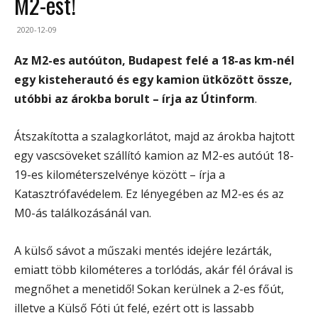
M2-est!
2020-12-09
Az M2-es autóúton, Budapest felé a 18-as km-nél
egy kisteherautó és egy kamion ütközött össze,
utóbbi az árokba borult
– írja az Útinform
.
Átszakította a szalagkorlátot, majd az árokba hajtott
egy vascsöveket szállító kamion az M2-es autóút 18-
19-es kilométerszelvénye között – írja a
Katasztrófavédelem. Ez lényegében az M2-es és az
M0-ás találkozásánál van.
A külső sávot a műszaki mentés idejére lezárták,
emiatt több kilométeres a torlódás, akár fél órával is
megnőhet a menetidő! Sokan kerülnek a 2-es főút,
illetve a Külső Fóti út felé, ezért ott is lassabb