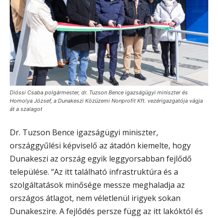
Dióssi Csaba polgármester, dr. Tuzson Bence igazságügyi miniszter és
Homolya József, a Dunakeszi Közüzemi Nonprofit Kft. vezérigazgatója vágja
át a szalagot
Dr. Tuzson Bence igazságügyi miniszter,
országgyűlési képviselő az átadón kiemelte, hogy
Dunakeszi az ország egyik leggyorsabban fejlődő
települése. “Az itt található infrastruktúra és a
szolgáltatások minősége messze meghaladja az
országos átlagot, nem véletlenül irigyek sokan
Dunakeszire. A fejlődés persze függ az itt lakóktól és