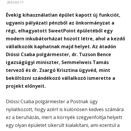
2025-03-17
Évekig kihasználatlan épület kapott új funkciót,
ugyanis pályázati pénzből az önkormányzat a
régi, elhagyatott SweetPoint épületéből egy
modern inkubátorházat hozott létre, ahol a kezdő
vállalkozók kaphatnak majd helyet.
Az átadón
Dióssi Csaba polgármester, dr. Tuzson Bence
igazságügyi miniszter, Semmelweis Tamás
tervező és dr. Zsargó Krisztina ügyvéd, mint
beköltözni szándékozó vállalkozó ismerette a
projekt előnyeit.
Dióssi Csaba polgármester a Postnak úgy
nyilatkozott, hogy azért is különösen kedves számára
ez a beruházás, mert a környék szégyenfoltja helyett
egy olyan épületet sikerült kialakítani, ami ezentúl a