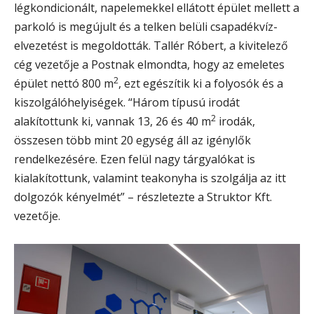
légkondicionált, napelemekkel ellátott épület mellett a
parkoló is megújult és a telken belüli csapadékvíz-
elvezetést is megoldották. Tallér Róbert, a kivitelező
cég vezetője a Postnak elmondta, hogy az emeletes
2
épület nettó 800 m
, ezt egészítik ki a folyosók és a
kiszolgálóhelyiségek. “Három típusú irodát
2
alakítottunk ki, vannak 13, 26 és 40 m
irodák,
összesen több mint 20 egység áll az igénylők
rendelkezésére. Ezen felül nagy tárgyalókat is
kialakítottunk, valamint teakonyha is szolgálja az itt
dolgozók kényelmét” – részletezte a Struktor Kft.
vezetője.