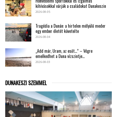
Honvédelmi sportokkal és izgalmas
kihívásokkal várják a családokat Dunakeszin
2026-08-05
Tragédia a Dunán: a hirtelen mélyülő meder
egy ember életét követelte
2026-08-04
„Add már, Uram, az esőt…” – Végre
emelkedhet a Duna vízszintje...
2026-08-03
DUNAKESZI SZEMMEL