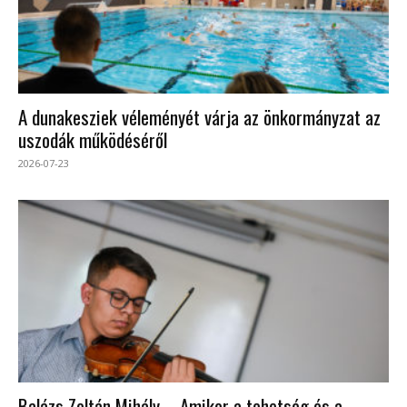
A dunakesziek véleményét várja az önkormányzat az
uszodák működéséről
2026-07-23
Balázs Zoltán Mihály – Amikor a tehetség és a