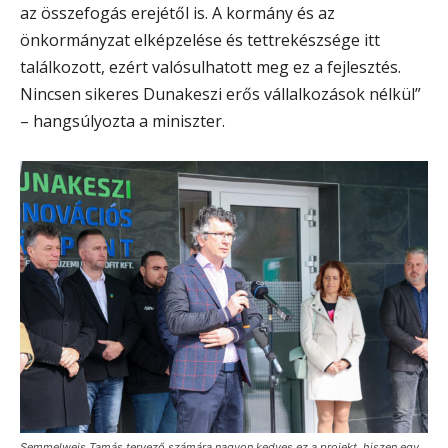
az összefogás erejétől is. A kormány és az
önkormányzat elképzelése és tettrekészsége itt
találkozott, ezért valósulhatott meg ez a fejlesztés.
Nincsen sikeres Dunakeszi erős vállalkozások nélkül”
– hangsúlyozta a miniszter.
Semmelweis Tamás tervező számára nagyon kedves ez a projekt, hiszen egy