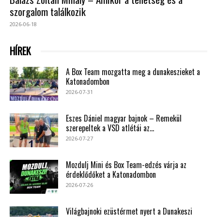
szorgalom találkozik
2026-06-18
HÍREK
A Box Team mozgatta meg a dunakeszieket a
Katonadombon
2026-07-31
Eszes Dániel magyar bajnok – Remekül
szerepeltek a VSD atlétái az...
2026-07-27
Mozdulj Mini és Box Team-edzés várja az
érdeklődőket a Katonadombon
2026-07-26
Világbajnoki ezüstérmet nyert a Dunakeszi