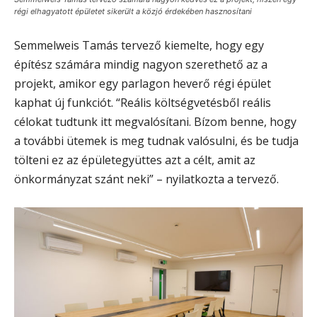
régi elhagyatott épületet sikerült a közjó érdekében hasznosítani
Semmelweis Tamás tervező kiemelte, hogy egy
építész számára mindig nagyon szerethető az a
projekt, amikor egy parlagon heverő régi épület
kaphat új funkciót. “Reális költségvetésből reális
célokat tudtunk itt megvalósítani. Bízom benne, hogy
a további ütemek is meg tudnak valósulni, és be tudja
tölteni ez az épületegyüttes azt a célt, amit az
önkormányzat szánt neki” – nyilatkozta a tervező.