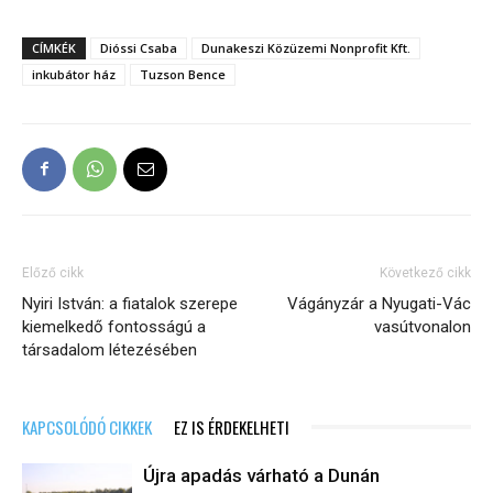
CÍMKÉK
Dióssi Csaba
Dunakeszi Közüzemi Nonprofit Kft.
inkubátor ház
Tuzson Bence
Előző cikk
Következő cikk
Nyiri István: a fiatalok szerepe
Vágányzár a Nyugati-Vác
kiemelkedő fontosságú a
vasútvonalon
társadalom létezésében
KAPCSOLÓDÓ CIKKEK
EZ IS ÉRDEKELHETI
Újra apadás várható a Dunán