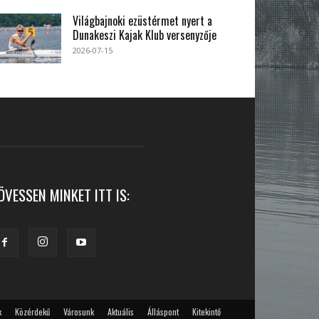
Világbajnoki ezüstérmet nyert a
Dunakeszi Kajak Klub versenyzője
2026-07-15
ÖVESSEN MINKET ITT IS:
k
Közérdekű
Városunk
Aktuális
Álláspont
Kitekintő