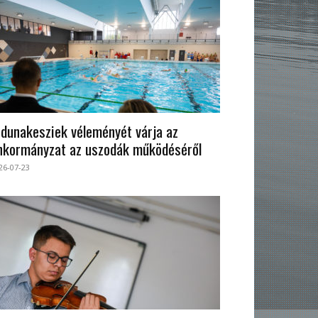
 dunakesziek véleményét várja az
nkormányzat az uszodák működéséről
26-07-23