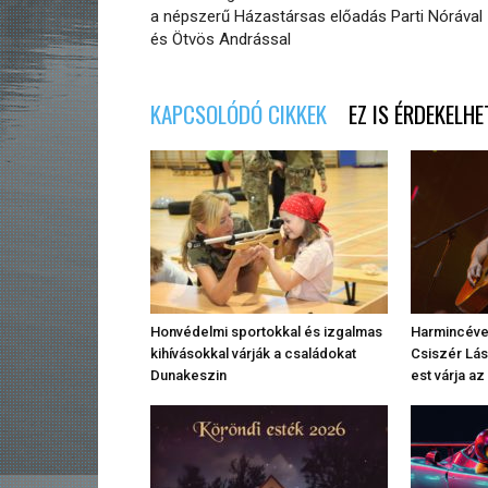
a népszerű Házastársas előadás Parti Nórával
és Ötvös Andrással
KAPCSOLÓDÓ CIKKEK
EZ IS ÉRDEKELHE
Honvédelmi sportokkal és izgalmas
Harmincéves
kihívásokkal várják a családokat
Csiszér Lás
Dunakeszin
est várja a