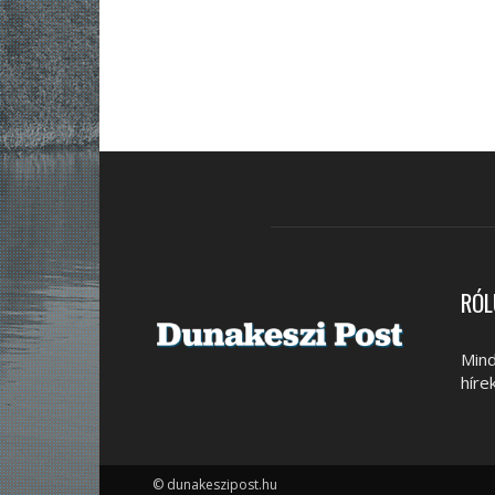
RÓL
Mind
híre
© dunakeszipost.hu