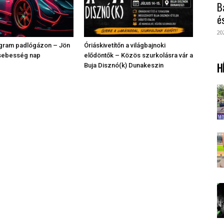
B
é
20
ogram padlógázon – Jön
Óriáskivetítőn a világbajnoki
sebesség nap
elődöntők – Közös szurkolásra vár a
H
Buja Disznó(k) Dunakeszin