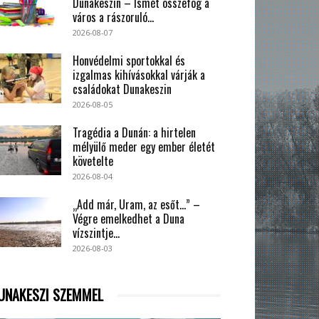
Dunakeszin – Ismét összefog a
város a rászoruló...
2026-08-07
Honvédelmi sportokkal és
izgalmas kihívásokkal várják a
családokat Dunakeszin
2026-08-05
Tragédia a Dunán: a hirtelen
mélyülő meder egy ember életét
követelte
2026-08-04
„Add már, Uram, az esőt…” –
Végre emelkedhet a Duna
vízszintje...
2026-08-03
UNAKESZI SZEMMEL