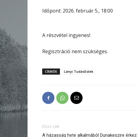
Időpont: 2026. február 5., 18:00
A részvétel ingyenes!
Regisztráció nem szükséges.
CÍMKÉK
Lányi TudásEstek
Előző cikk
A házasság hete alkalmából Dunakeszire érkez