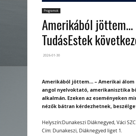
Programok
Amerikából jöttem… 
TudásEstek következ
2026-01-30
Amerikából jöttem… – Amerikai álom 
angol nyelvoktató, amerikanisztika b
alkalmán. Ezeken az eseményeken mind
nézők bátran kérdezhetnek, beszélge
Helyszín:Dunakeszi Diáknegyed, Váci SZC
Cím: Dunakeszi, Diáknegyed liget 1.