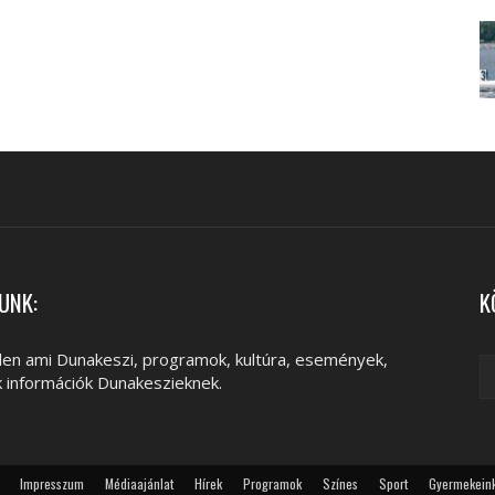
UNK:
K
en ami Dunakeszi, programok, kultúra, események,
k információk Dunakeszieknek.
Impresszum
Médiaajánlat
Hírek
Programok
Színes
Sport
Gyermekein