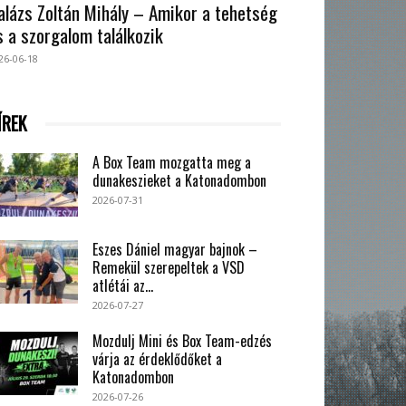
alázs Zoltán Mihály – Amikor a tehetség
s a szorgalom találkozik
26-06-18
ÍREK
A Box Team mozgatta meg a
dunakeszieket a Katonadombon
2026-07-31
Eszes Dániel magyar bajnok –
Remekül szerepeltek a VSD
atlétái az...
2026-07-27
Mozdulj Mini és Box Team-edzés
várja az érdeklődőket a
Katonadombon
2026-07-26