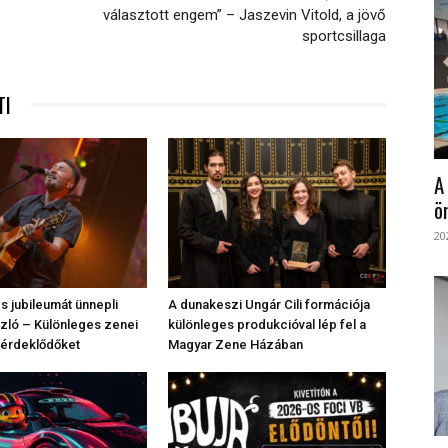
választott engem” – Jaszevin Vitold, a jövő
sportcsillaga
TI
A
ö
20
 jubileumát ünnepli
A dunakeszi Ungár Cili formációja
zló – Különleges zenei
különleges produkcióval lép fel a
z érdeklődőket
Magyar Zene Házában