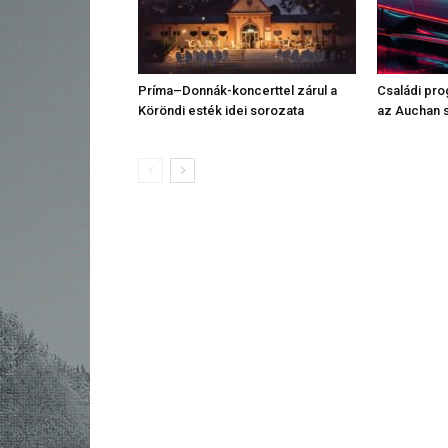
Príma–Donnák-koncerttel zárul a
Családi pr
Köröndi esték idei sorozata
az Auchan 