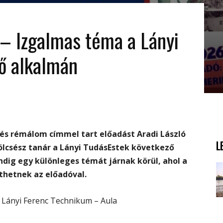
– Izgalmas téma a Lányi
ő alkalmán
és rémálom címmel tart előadást Aradi László
L
ölcsész tanár a Lányi TudásEstek következő
ig egy különleges témát járnak körül, ahol a
thetnek az előadóval.
 Lányi Ferenc Technikum – Aula