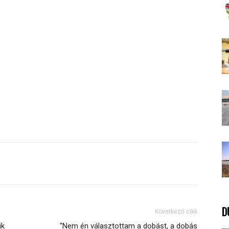
D
Következő cikk
ik
“Nem én választottam a dobást, a dobás