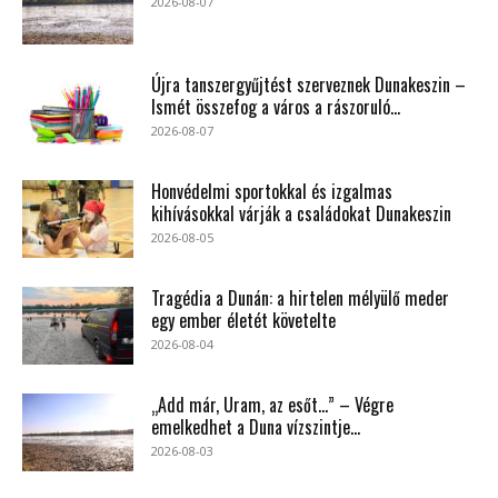
2026-08-07
Újra tanszergyűjtést szerveznek Dunakeszin –
Ismét összefog a város a rászoruló...
2026-08-07
Honvédelmi sportokkal és izgalmas
kihívásokkal várják a családokat Dunakeszin
2026-08-05
Tragédia a Dunán: a hirtelen mélyülő meder
egy ember életét követelte
2026-08-04
„Add már, Uram, az esőt…” – Végre
emelkedhet a Duna vízszintje...
2026-08-03