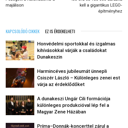
majálison
kell a gigantikus LEGO-
építményhez
KAPCSOLÓDÓ CIKKEK
EZ IS ÉRDEKELHETI
Honvédelmi sportokkal és izgalmas
kihívásokkal várják a családokat
Dunakeszin
Harmincéves jubileumát ünnepli
Csiszér László – Különleges zenei est
várja az érdeklődőket
A dunakeszi Ungár Cili formációja
különleges produkcióval lép fel a
Magyar Zene Házában
Príma–Donnák-koncerttel zárul a