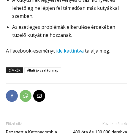
lehetőleg ne lépjen fel támadóan más kutyákkal
szemben.
Az esetleges problémák elkerülése érdekében
tüzelő kutyát ne hozzanak.
A Facebook-eseményt
ide kattintva
találja meg.
CÍMKÉK
Állati jó családi nap
Előző cikk
Következő cikk
Pezsgett a Katonadomb a
400 óra és 130 000 darabka