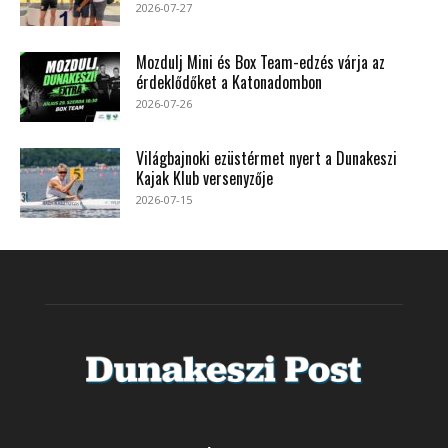
2026-07-27
Mozdulj Mini és Box Team-edzés várja az
érdeklődőket a Katonadombon
2026-07-26
Világbajnoki ezüstérmet nyert a Dunakeszi
Kajak Klub versenyzője
2026-07-15