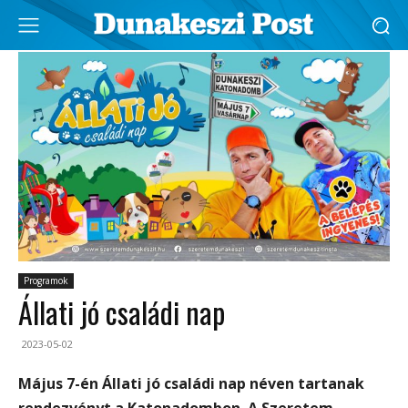
Programok
Állati jó családi nap
2023-05-02
Május 7-én Állati jó családi nap néven tartanak
rendezvényt a Katonadombon. A Szeretem